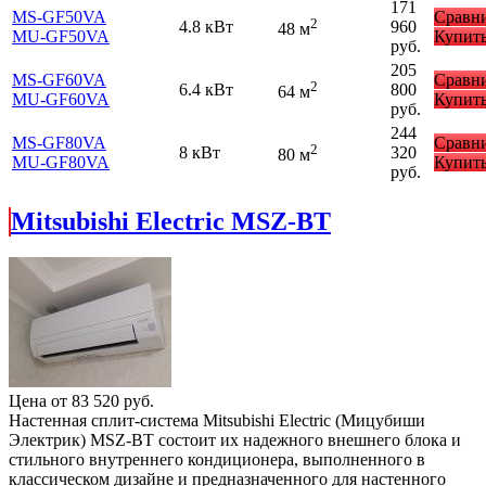
171
MS-GF50VA
Сравн
2
4.8 кВт
960
48 м
MU-GF50VA
Купит
руб.
205
MS-GF60VA
Сравн
2
6.4 кВт
800
64 м
MU-GF60VA
Купит
руб.
244
MS-GF80VA
Сравн
2
8 кВт
320
80 м
MU-GF80VA
Купит
руб.
Mitsubishi Electric MSZ-BT
Цена от
83 520
руб.
Настенная сплит-система Mitsubishi Electric (Мицубиши
Электрик) MSZ-BT состоит их надежного внешнего блока и
стильного внутреннего кондиционера, выполненного в
классическом дизайне и предназначенного для настенного