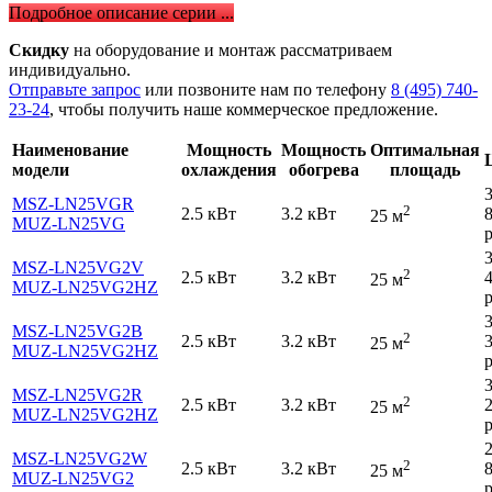
Подробное описание серии ...
Скидку
на оборудование и монтаж рассматриваем
индивидуально.
Отправьте запрос
или позвоните нам по телефону
8 (495) 740-
23-24
, чтобы получить наше коммерческое предложение.
Наименование
Мощность
Мощность
Оптимальная
модели
охлаждения
обогрева
площадь
MSZ-LN25VGR
2
2.5 кВт
3.2 кВт
25 м
MUZ-LN25VG
р
MSZ-LN25VG2V
2
2.5 кВт
3.2 кВт
25 м
MUZ-LN25VG2HZ
р
MSZ-LN25VG2B
2
2.5 кВт
3.2 кВт
25 м
MUZ-LN25VG2HZ
р
MSZ-LN25VG2R
2
2.5 кВт
3.2 кВт
25 м
MUZ-LN25VG2HZ
р
MSZ-LN25VG2W
2
2.5 кВт
3.2 кВт
25 м
MUZ-LN25VG2
р