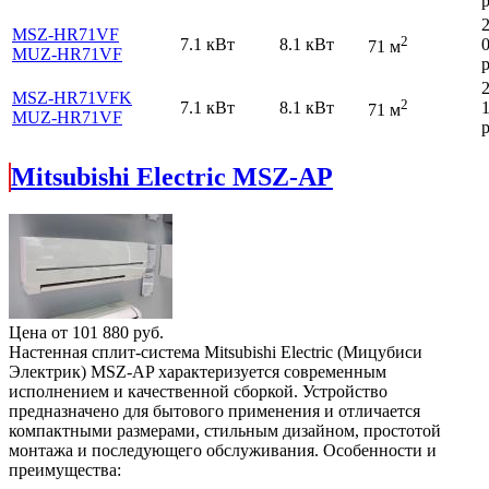
р
MSZ-HR71VF
2
7.1 кВт
8.1 кВт
71 м
MUZ-HR71VF
р
MSZ-HR71VFK
2
7.1 кВт
8.1 кВт
71 м
MUZ-HR71VF
р
Mitsubishi Electric MSZ-AP
Цена от
101 880
руб.
Настенная сплит-система Mitsubishi Electric (Мицубиси
Электрик) MSZ-AP характеризуется современным
исполнением и качественной сборкой. Устройство
предназначено для бытового применения и отличается
компактными размерами, стильным дизайном, простотой
монтажа и последующего обслуживания. Особенности и
преимущества: