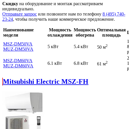
Скидку
на оборудование и монтаж рассматриваем
индивидуально.
Отправьте запрос
или позвоните нам по телефону
8 (495) 740-
23-24
, чтобы получить наше коммерческое предложение.
Наименование
Мощность
Мощность
Оптимальная
модели
охлаждения
обогрева
площадь
MSZ-DM50VA
2
5 кВт
5.4 кВт
50 м
MUZ-DM50VA
р
MSZ-DM60VA
2
6.1 кВт
6.8 кВт
61 м
MUZ-DM60VA
р
Mitsubishi Electric MSZ-FH