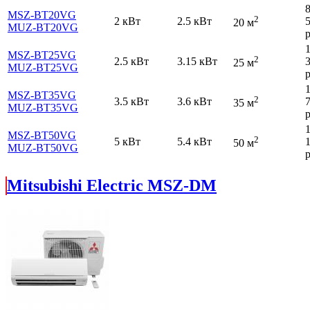
MSZ-BT20VG
2
2 кВт
2.5 кВт
20 м
MUZ-BT20VG
р
MSZ-BT25VG
2
2.5 кВт
3.15 кВт
25 м
MUZ-BT25VG
р
MSZ-BT35VG
2
3.5 кВт
3.6 кВт
35 м
MUZ-BT35VG
р
MSZ-BT50VG
2
5 кВт
5.4 кВт
50 м
MUZ-BT50VG
р
Mitsubishi Electric MSZ-DM