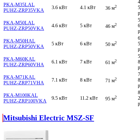
PKA-M35LAL
2
3.6 кВт
4.1 кВт
36 м
PUHZ-ZRP35VKA
р
PKA-M50LAL
2
4.6 кВт
5 кВт
46 м
PUHZ-ZRP50VKA
р
PKA-M50HAL
2
5 кВт
6 кВт
50 м
PUHZ-ZRP50VKA
р
PKA-M60KAL
2
6.1 кВт
7 кВт
61 м
PUHZ-ZRP60VHA
р
PKA-M71KAL
2
7.1 кВт
8 кВт
71 м
PUHZ-ZRP71VHA
р
PKA-M100KAL
2
9.5 кВт
11.2 кВт
95 м
PUHZ-ZRP100VKA
р
Mitsubishi Electric MSZ-SF