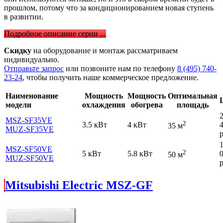
прошлом, потому что за кондиционированием новая ступень
в развитии.
Подробное описание серии ...
Скидку
на оборудование и монтаж рассматриваем
индивидуально.
Отправьте запрос
или позвоните нам по телефону
8 (495) 740-
23-24
, чтобы получить наше коммерческое предложение.
Наименование
Мощность
Мощность
Оптимальная
модели
охлаждения
обогрева
площадь
MSZ-SF35VE
2
3.5 кВт
4 кВт
35 м
MUZ-SF35VE
р
MSZ-SF50VE
2
5 кВт
5.8 кВт
50 м
MUZ-SF50VE
р
Mitsubishi Electric MSZ-GF