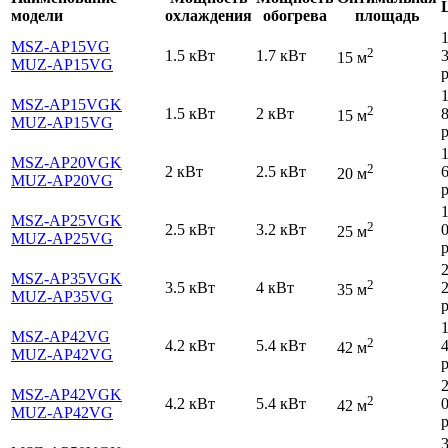
модели
охлаждения
обогрева
площадь
MSZ-AP15VG
2
1.5 кВт
1.7 кВт
15 м
MUZ-AP15VG
р
MSZ-AP15VGK
2
1.5 кВт
2 кВт
15 м
MUZ-AP15VG
р
MSZ-AP20VGK
2
2 кВт
2.5 кВт
20 м
MUZ-AP20VG
р
MSZ-AP25VGK
2
2.5 кВт
3.2 кВт
25 м
MUZ-AP25VG
р
MSZ-AP35VGK
2
3.5 кВт
4 кВт
35 м
MUZ-AP35VG
р
MSZ-AP42VG
2
4.2 кВт
5.4 кВт
42 м
MUZ-AP42VG
р
MSZ-AP42VGK
2
4.2 кВт
5.4 кВт
42 м
MUZ-AP42VG
р