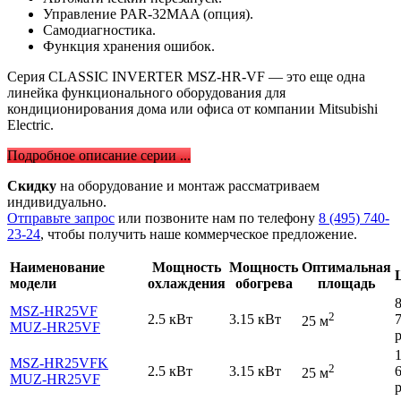
Управление PAR-32MAA (опция).
Самодиагностика.
Функция хранения ошибок.
Серия CLASSIC INVERTER MSZ-HR-VF — это еще одна
линейка функционального оборудования для
кондиционирования дома или офиса от компании Mitsubishi
Electric.
Подробное описание серии ...
Скидку
на оборудование и монтаж рассматриваем
индивидуально.
Отправьте запрос
или позвоните нам по телефону
8 (495) 740-
23-24
, чтобы получить наше коммерческое предложение.
Наименование
Мощность
Мощность
Оптимальная
модели
охлаждения
обогрева
площадь
MSZ-HR25VF
2
2.5 кВт
3.15 кВт
25 м
MUZ-HR25VF
р
MSZ-HR25VFK
2
2.5 кВт
3.15 кВт
25 м
MUZ-HR25VF
р