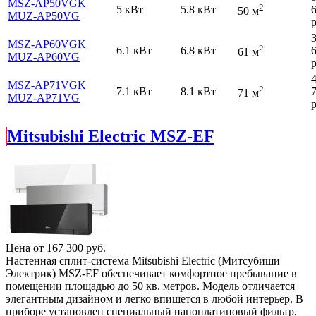
MSZ-AP50VGK
2
5 кВт
5.8 кВт
50 м
MUZ-AP50VG
р
MSZ-AP60VGK
2
6.1 кВт
6.8 кВт
61 м
MUZ-AP60VG
р
MSZ-AP71VGK
2
7.1 кВт
8.1 кВт
71 м
MUZ-AP71VG
р
Mitsubishi Electric MSZ-EF
Цена от
167 300
руб.
Настенная сплит-система Mitsubishi Electric (Митсубиши
Электрик) MSZ-EF обеспечивает комфортное пребывание в
помещении площадью до 50 кв. метров. Модель отличается
элегантным дизайном и легко впишется в любой интерьер. В
приборе установлен специальный наноплатиновый фильтр,