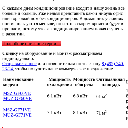
С каждым днем кондиционирование входит в нашу жизнь все
больше и больше. Уже нельзя представить какой-нибудь офис
или торговый дом без кондиционеров. В домашних условиях
они используются меньше, но и это в скором времени будет в
прошлом, потому что за кондиционированием новая ступень
в развитии.
Подробное описание серии ...
Скидку
на оборудование и монтаж рассматриваем
индивидуально.
Отправьте запрос
или позвоните нам по телефону
8 (495) 740-
23-24
, чтобы получить наше коммерческое предложение.
Наименование
Мощность
Мощность
Оптимальная
модели
охлаждения
обогрева
площадь
MSZ-GF60VE
2
6.1 кВт
6.8 кВт
61 м
MUZ-GF60VE
р
MSZ-GF71VE
2
7.1 кВт
8.1 кВт
71 м
MUZ-GF71VE
р