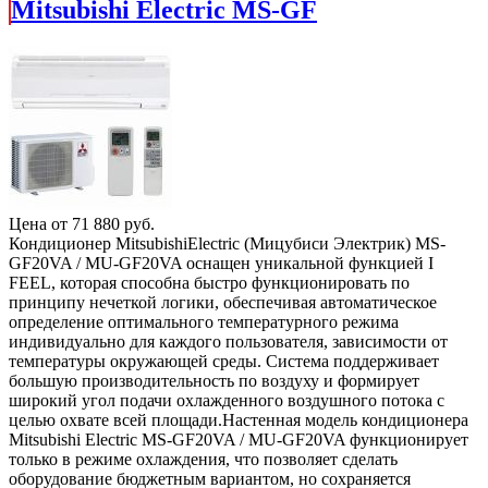
Mitsubishi Electric MS-GF
Цена от
71 880
руб.
Кондиционер MitsubishiElectric (Мицубиси Электрик) MS-
GF20VA / MU-GF20VA оснащен уникальной функцией I
FEEL, которая способна быстро функционировать по
принципу нечеткой логики, обеспечивая автоматическое
определение оптимального температурного режима
индивидуально для каждого пользователя, зависимости от
температуры окружающей среды. Система поддерживает
большую производительность по воздуху и формирует
широкий угол подачи охлажденного воздушного потока с
целью охвате всей площади.Настенная модель кондиционера
Mitsubishi Electric MS-GF20VA / MU-GF20VA функционирует
только в режиме охлаждения, что позволяет сделать
оборудование бюджетным вариантом, но сохраняется