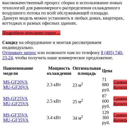
высококачественный процесс сборки и использование новых
технологий для равномерного распределения охлажденного
воздушного потока по всей обслуживающей площади.
Данную модель можно установить в любых домах, квартирах,
коттеджах и разных офисных зданиях.
Подробное описание серии ...
Скидку
на оборудование и монтаж рассматриваем
индивидуально.
Отправьте запрос
или позвоните нам по телефону
8 (495) 740-
23-24
, чтобы получить наше коммерческое предложение.
Наименование
Мощность
Оптимальная
Цена
модели
охлаждения
площадь
71
MS-GF20VA
Сравн
2
2.3 кВт
880
23 м
MU-GF20VA
Купит
руб.
87
MS-GF25VA
Сравн
2
2.5 кВт
600
25 м
MU-GF25VA
Купит
руб.
129
MS-GF35VA
Сравн
2
3.4 кВт
360
34 м
MU-GF35VA
Купит
руб.