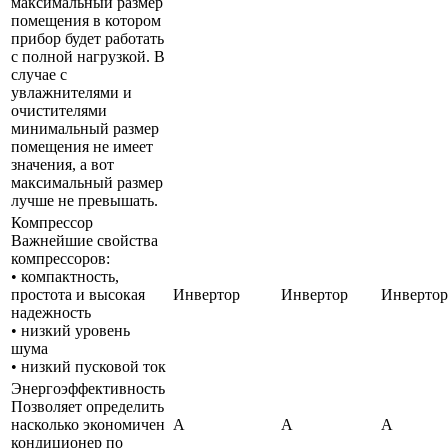
максимальный размер
помещения в котором
прибор будет работать
с полной нагрузкой. В
случае с
увлажнителями и
очистителями
минимальный размер
помещения не имеет
значения, а вот
максимальный размер
лучше не превышать.
Компрессор
Важнейшие свойства
компрессоров:
• компактность,
простота и высокая
Инвертор
Инвертор
Инвертор
надежность
• низкий уровень
шума
• низкий пусковой ток
Энергоэффективность
Позволяет определить
насколько экономичен
A
A
A
кондиционер по