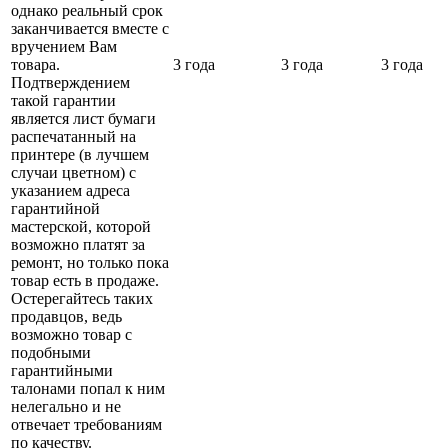
однако реальный срок
заканчивается вместе с
вручением Вам
товара.
3 года
3 года
3 года
Подтверждением
такой гарантии
является лист бумаги
распечатанный на
принтере (в лучшем
случаи цветном) с
указанием адреса
гарантийной
мастерской, которой
возможно платят за
ремонт, но только пока
товар есть в продаже.
Остерегайтесь таких
продавцов, ведь
возможно товар с
подобными
гарантийными
талонами попал к ним
нелегально и не
отвечает требованиям
по качеству.