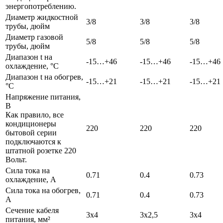
энергопотреблению.
Диаметр жидкостной
3/8
3/8
3/8
трубы, дюйм
Диаметр газовой
5/8
5/8
5/8
трубы, дюйм
Диапазон t на
-15…+46
-15…+46
-15…+46
охлаждение, °С
Диапазон t на обогрев,
-15…+21
-15…+21
-15…+21
°С
Напряжение питания,
В
Как правило, все
кондиционеры
220
220
220
бытовой серии
подключаются к
штатной розетке 220
Вольт.
Сила тока на
0.71
0.4
0.73
охлаждение, А
Сила тока на обогрев,
0.71
0.4
0.73
А
Сечение кабеля
3х4
3х2,5
3х4
питания, мм²