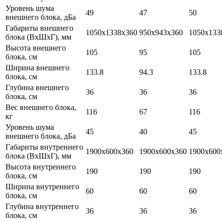
Уровень шума
49
47
50
внешнего блока, дБа
Габариты внешнего
1050х1338х360
950х943х360
1050х133
блока (ВхШхГ), мм
Высота внешнего
105
95
105
блока, см
Ширина внешнего
133.8
94.3
133.8
блока, см
Глубина внешнего
36
36
36
блока, см
Вес внешнего блока,
116
67
116
кг
Уровень шума
45
40
45
внешнего блока, дБа
Габариты внутреннего
1900х600х360
1900х600х360
1900х600
блока (ВхШхГ), мм
Высота внутреннего
190
190
190
блока, см
Ширина внутреннего
60
60
60
блока, см
Глубина внутреннего
36
36
36
блока, см