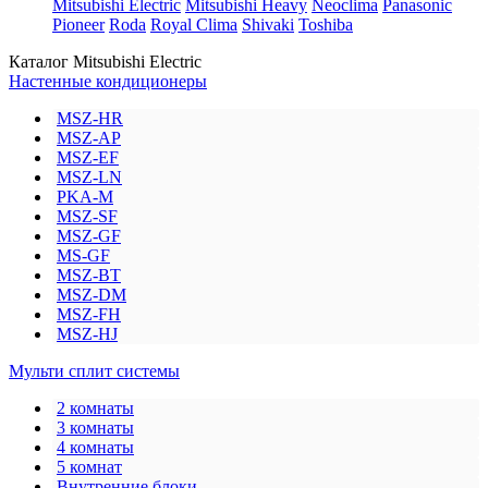
Mitsubishi Electric
Mitsubishi Heavy
Neoclima
Panasonic
Pioneer
Roda
Royal Clima
Shivaki
Toshiba
Каталог Mitsubishi Electric
Настенные кондиционеры
MSZ-HR
MSZ-AP
MSZ-EF
MSZ-LN
PKA-M
MSZ-SF
MSZ-GF
MS-GF
MSZ-BT
MSZ-DM
MSZ-FH
MSZ-HJ
Мульти сплит системы
2 комнаты
3 комнаты
4 комнаты
5 комнат
Внутренние блоки