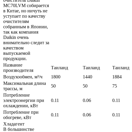
очиститель Daikin
MC70LVM собирается
в Китае, но ничуть не
уступает по качеству
очистителям
собранным в Японии,
так как компания
Daikin очень
внимательно следит за
качеством
выпускаемой
продукции.
Название
Таиланд
Таиланд
Таиланд
производителя
Воздухообмен, м³/ч
1800
1440
1884
Максимальная длина
50
50
75
трассы, м
Потребление
электроэнергии при
0.11
0.06
0.11
охлаждении, кВт
Потребление при
0.11
0.06
0.11
обогреве, кВт
Хладагент
В большинстве