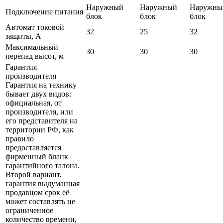
Наружный
Наружный
Наружны
Подключение питания
блок
блок
блок
Автомат токовой
32
25
32
защиты, А
Максимальный
30
30
30
перепад высот, м
Гарантия
производителя
Гарантия на технику
бывает двух видов:
официальная, от
производителя, или
его представителя на
территории РФ, как
правило
предоставляется
фирменный бланк
гарантийного талона.
Второй вариант,
гарантия выдуманная
продавцом срок её
может составлять не
ограниченное
количество времени,