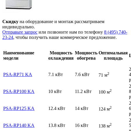
Скидку
на оборудование и монтаж рассматриваем
индивидуально.
Отправьте запрос
или позвоните нам по телефону
8 (495) 740-
23-24
, чтобы получить наше коммерческое предложение.
Наименование
Мощность
Мощность
Оптимальная
модели
охлаждения
обогрева
площадь
2
PSA-RP71 KA
7.1 кВт
7.6 кВт
71 м
р
2
PSA-RP100 KA
10 кВт
11.2 кВт
100 м
р
2
PSA-RP125 KA
12.4 кВт
14 кВт
124 м
р
2
PSA-RP140 KA
13.8 кВт
16 кВт
138 м
р