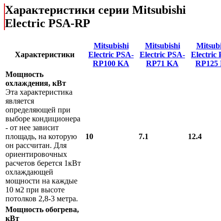
Характеристики серии Mitsubishi
Electric PSA-RP
Mitsubishi
Mitsubishi
Mitsubi
Характеристики
Electric PSA-
Electric PSA-
Electric
RP100 KA
RP71 KA
RP125
Мощность
охлаждения, кВт
Эта характеристика
является
определяющей при
выборе кондиционера
- от нее зависит
площадь, на которую
10
7.1
12.4
он рассчитан. Для
ориентировочных
расчетов берется 1кВт
охлаждающей
мощности на каждые
10 м2 при высоте
потолков 2,8-3 метра.
Мощность обогрева,
кВт