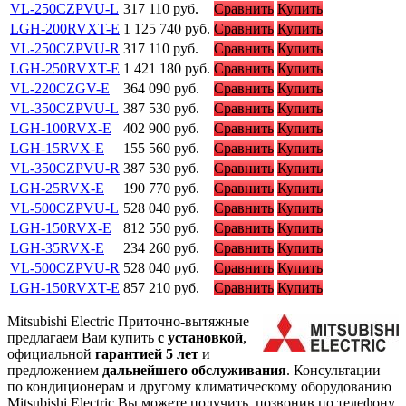
VL-250CZPVU-L
317 110
руб.
Сравнить
Купить
LGH-200RVXT-E
1 125 740
руб.
Сравнить
Купить
VL-250CZPVU-R
317 110
руб.
Сравнить
Купить
LGH-250RVXT-E
1 421 180
руб.
Сравнить
Купить
VL-220CZGV-E
364 090
руб.
Сравнить
Купить
VL-350CZPVU-L
387 530
руб.
Сравнить
Купить
LGH-100RVX-E
402 900
руб.
Сравнить
Купить
LGH-15RVX-E
155 560
руб.
Сравнить
Купить
VL-350CZPVU-R
387 530
руб.
Сравнить
Купить
LGH-25RVX-E
190 770
руб.
Сравнить
Купить
VL-500CZPVU-L
528 040
руб.
Сравнить
Купить
LGH-150RVX-E
812 550
руб.
Сравнить
Купить
LGH-35RVX-E
234 260
руб.
Сравнить
Купить
VL-500CZPVU-R
528 040
руб.
Сравнить
Купить
LGH-150RVXT-E
857 210
руб.
Сравнить
Купить
Mitsubishi Electric Приточно-вытяжные
предлагаем Вам купить
с установкой
,
официальной
гарантией 5 лет
и
предложением
дальнейшего обслуживания
. Консультации
по кондиционерам и другому климатическому оборудованию
Mitsubishi Electric Вы можете получить, позвонив по телефону