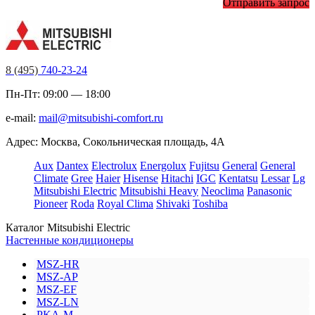
Отправить запрос
8 (495)
740-23-24
Пн-Пт: 09:00 — 18:00
e-mail:
mail@mitsubishi-comfort.ru
Адрес: Москва, Сокольническая площадь, 4А
Aux
Dantex
Electrolux
Energolux
Fujitsu
General
General
Climate
Gree
Haier
Hisense
Hitachi
IGC
Kentatsu
Lessar
Lg
Mitsubishi Electric
Mitsubishi Heavy
Neoclima
Panasonic
Pioneer
Roda
Royal Clima
Shivaki
Toshiba
Каталог Mitsubishi Electric
Настенные кондиционеры
MSZ-HR
MSZ-AP
MSZ-EF
MSZ-LN
PKA-M