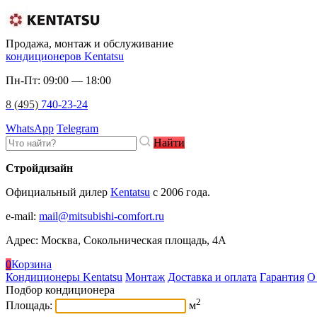
Продажа, монтаж и обслуживание
кондиционеров Kentatsu
Пн-Пт: 09:00 — 18:00
8 (495)
740-23-24
WhatsApp
Telegram
Найти
Стройдизайн
Официальный дилер
Kentatsu
c 2006 года.
e-mail
:
mail@mitsubishi-comfort.ru
Адрес: Москва, Сокольническая площадь, 4А
0
Корзина
Кондиционеры Kentatsu
Монтаж
Доставка и оплата
Гарантия
О
Подбор кондиционера
2
Площадь:
м