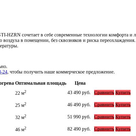
GTI-HZRN сочетает в себе современные технологии комфорта и
 воздуха в помещении, без сквозняков и риска переохлаждения
ературы.
ьно.
3-24
, чтобы получить наше коммерческое предложение.
огрева
Оптимальная площадь
Цена
2
43 490
руб.
Сравнить
Купить
22 м
2
46 490
руб.
Сравнить
Купить
25 м
2
51 990
руб.
Сравнить
Купить
32 м
2
82 490
руб.
Сравнить
Купить
46 м