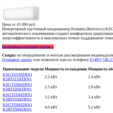
Цена от
43 490
руб.
Инверторный настенный кондиционер Kentatsu (Кентатсу) KS
автоматического покачивания создают комфортную циркуляцию
энергоэффективность и максимально точное поддержание темп
Подробное описание серии ...
Скидку
на оборудование и монтаж рассматриваем индивидуал
Отправьте запрос
или позвоните нам по телефону
8 (495) 740-2
Наименование модели
Мощность охлаждения
Мощность об
KSGTI21HZRN1
2.2 кВт
2.4 кВт
KSRTI21HZRN1
KSGTI26HZRN1
2.5 кВт
2.8 кВт
KSRTI26HZRN1
KSGTI35HZRN1
3.2 кВт
3.4 кВт
KSRTI35HZRN1
KSGTI50HZRN1
4.6 кВт
5.2 кВт
KSRTI50HZRN1