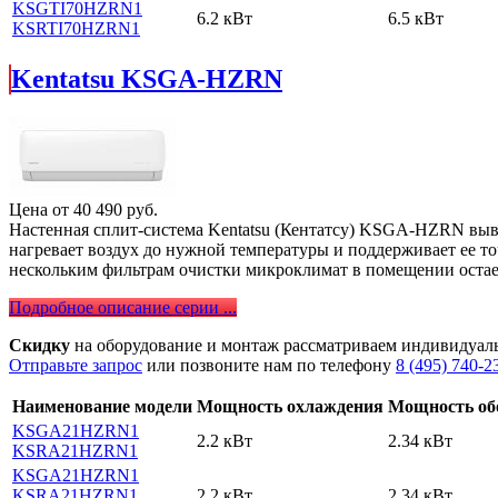
KSGTI70HZRN1
6.2 кВт
6.5 кВт
KSRTI70HZRN1
Kentatsu KSGA-HZRN
Цена от
40 490
руб.
Настенная сплит-система Kentatsu (Кентатсу) KSGA-HZRN выв
нагревает воздух до нужной температуры и поддерживает ее то
нескольким фильтрам очистки микроклимат в помещении остае
Подробное описание серии ...
Скидку
на оборудование и монтаж рассматриваем индивидуал
Отправьте запрос
или позвоните нам по телефону
8 (495) 740-2
Наименование модели
Мощность охлаждения
Мощность об
KSGA21HZRN1
2.2 кВт
2.34 кВт
KSRA21HZRN1
KSGA21HZRN1
KSRA21HZRN1
2.2 кВт
2.34 кВт