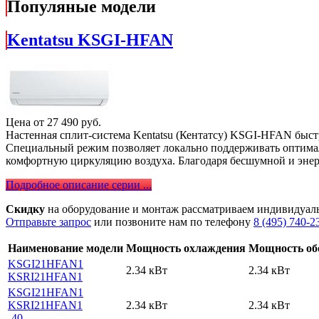
Популяные модели
Kentatsu KSGI-HFAN
Цена от
27 490
руб.
Настенная сплит-система Kentatsu (Кентатсу) KSGI-HFAN быст
Специальный режим позволяет локально поддерживать оптималь
комфортную циркуляцию воздуха. Благодаря бесшумной и энер
Подробное описание серии ...
Скидку
на оборудование и монтаж рассматриваем индивидуал
Отправьте запрос
или позвоните нам по телефону
8 (495) 740-2
Наименование модели
Мощность охлаждения
Мощность об
KSGI21HFAN1
2.34 кВт
2.34 кВт
KSRI21HFAN1
KSGI21HFAN1
KSRI21HFAN1
2.34 кВт
2.34 кВт
-40