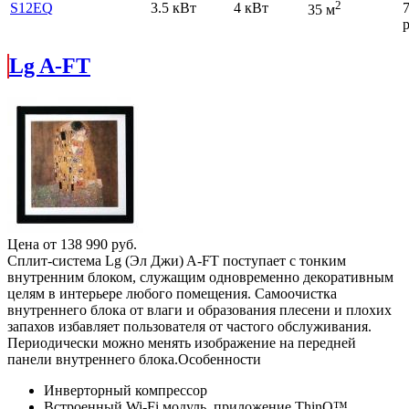
2
S12EQ
3.5 кВт
4 кВт
35 м
р
Lg A-FT
Цена от
138 990
руб.
Сплит-система Lg (Эл Джи) A-FT поступает с тонким
внутренним блоком, служащим одновременно декоративным
целям в интерьере любого помещения. Самоочистка
внутреннего блока от влаги и образования плесени и плохих
запахов избавляет пользователя от частого обслуживания.
Периодически можно менять изображение на передней
панели внутреннего блока.Особенности
Инверторный компрессор
Встроенный Wi-Fi модуль, приложение ThinQ™