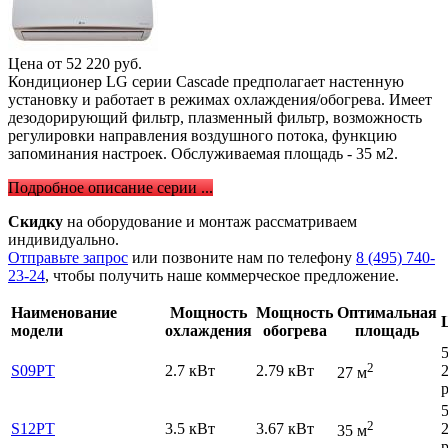
Цена от
52 220
руб.
Кондиционер LG серии Cascade предполагает настенную
установку и работает в режимах охлаждения/обогрева. Имеет
дезодорирующий фильтр, плазменный фильтр, возможность
регулировки направления воздушного потока, функцию
запоминания настроек. Обслуживаемая площадь - 35 м2.
Подробное описание серии ...
Скидку
на оборудование и монтаж рассматриваем
индивидуально.
Отправьте запрос
или позвоните нам по телефону
8 (495) 740-
23-24
, чтобы получить наше коммерческое предложение.
Наименование
Мощность
Мощность
Оптимальная
модели
охлаждения
обогрева
площадь
2
S09PT
2.7 кВт
2.79 кВт
27 м
р
2
S12PT
3.5 кВт
3.67 кВт
35 м
р