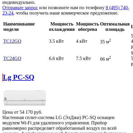
индивидуально.
Отправьте запрос
или позвоните нам по телефону
8 (495) 740-
23-24
, чтобы получить наше коммерческое предложение.
Наименование
Мощность
Мощность
Оптимальная
модели
охлаждения
обогрева
площадь
2
TC12GQ
3.5 кВт
4 кВт
35 м
р
2
TC24GQ
6.6 кВт
7.5 кВт
66 м
р
Lg PC-SQ
Цена от
54 170
руб.
Настенная сплит-система LG (ЭлДжи) PC-SQ оснащен
модулем Wi-Fi для удаленного управления. Прибор
равномерно распределяет обработанный воздух по всей