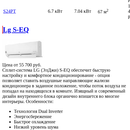
2
S24PT
6.7 кВт
7.04 кВт
67 м
р
Lg S-EQ
Цена от
55 700
руб.
Сплит-система LG (ЭлДжи) S-EQ обеспечит быструю
настройку и комфортное кондиционирование - опция
позволяет ставить воздушные направляющие жалюзи
кондиционера в заданное положение, чтобы поток воздуха не
попадал на находящихся в комнате. Изящный и современный
дизайн внутреннего блока органично впишется во многие
интерьеры. Особенности:
Технология Dual Inverter
Энергосбережение
Быстрое охлаждение
Низкий уровень шума