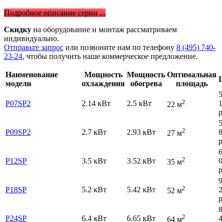
Подробное описание серии ...
Скидку
на оборудование и монтаж рассматриваем
индивидуально.
Отправьте запрос
или позвоните нам по телефону
8 (495) 740-
23-24
, чтобы получить наше коммерческое предложение.
Наименование
Мощность
Мощность
Оптимальная
модели
охлаждения
обогрева
площадь
2
P07SP2
2.14 кВт
2.5 кВт
22 м
р
2
P09SP2
2.7 кВт
2.93 кВт
27 м
р
2
P12SP
3.5 кВт
3.52 кВт
35 м
р
2
P18SP
5.2 кВт
5.42 кВт
52 м
р
2
P24SP
6.4 кВт
6.65 кВт
64 м