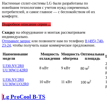
Настенные сплит-системы LG были разработаны по
новейшим технологиям с учетом нужд современных
потребителей, и самое главное — с беспокойством об их
комфорте.
Подробное описание серии ...
Скидку
на оборудование и монтаж рассматриваем
индивидуально.
Отправьте запрос
или позвоните нам по телефону
8 (495) 740-
23-24
, чтобы получить наше коммерческое предложение.
Наименование
Мощность
Мощность
Оптимальная
модели
охлаждения
обогрева
площадь
UJ30.NV2R0
2
8 кВт
9 кВт
80 м
UU30W.U42R0
р
UJ36.NV2R0
2
10 кВт
11 кВт
100 м
UU36W.UO2R0
р
Lg ProCool B-TS