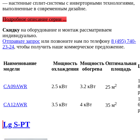
— настенные сплит-системы с инверторными технологиями,
выполненные в современным дизайне.
Подробное описание серии ...
Скидку
на оборудование и монтаж рассматриваем
индивидуально.
Отправьте запрос
или позвоните нам по телефону
8 (495) 740-
23-24
, чтобы получить наше коммерческое предложение.
Наименование
Мощность
Мощность
Оптимальная
модели
охлаждения
обогрева
площадь
2
CA09AWR
2.5 кВт
3.2 кВт
25 м
р
2
CA12AWR
3.5 кВт
4 кВт
35 м
р
Lg S-PT