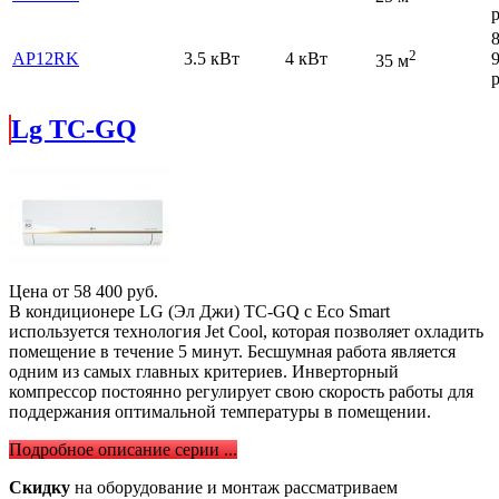
р
2
AP12RK
3.5 кВт
4 кВт
35 м
р
Lg TC-GQ
Цена от
58 400
руб.
В кондиционере LG (Эл Джи) TC-GQ с Eco Smart
используется технология Jet Cool, которая позволяет охладить
помещение в течение 5 минут. Бесшумная работа является
одним из самых главных критериев. Инверторный
компрессор постоянно регулирует свою скорость работы для
поддержания оптимальной температуры в помещении.
Подробное описание серии ...
Скидку
на оборудование и монтаж рассматриваем