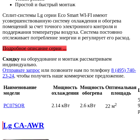
Простой и быстрый монтаж
Сплит-системы Lg серии Eco Smart WI-FI имеют
усовершенствованную систему охлаждения и обогрева
помещений за счет точного электронного контроля и
поддержания температуры воздуха. Система постоянно
отслеживает потребление энергии и регулирует его расход.
Подробное описание серии ...
Скидку
на оборудование и монтаж рассматриваем
индивидуально.
Отправьте запрос
или позвоните нам по телефону
8 (495) 740-
23-24
, чтобы получить наше коммерческое предложение.
Наименование
Мощность
Мощность
Оптимальная
модели
охлаждения
обогрева
площадь
2
PC07SQR
2.14 кВт
2.6 кВт
22 м
р
Lg CA-AWR