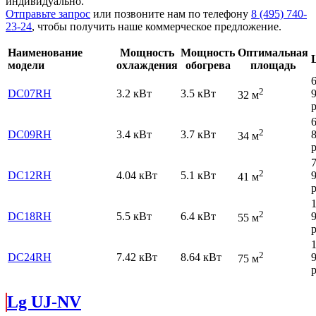
индивидуально.
Отправьте запрос
или позвоните нам по телефону
8 (495) 740-
23-24
, чтобы получить наше коммерческое предложение.
Наименование
Мощность
Мощность
Оптимальная
модели
охлаждения
обогрева
площадь
2
DC07RH
3.2 кВт
3.5 кВт
32 м
р
2
DC09RH
3.4 кВт
3.7 кВт
34 м
р
2
DC12RH
4.04 кВт
5.1 кВт
41 м
р
2
DC18RH
5.5 кВт
6.4 кВт
55 м
р
2
DC24RH
7.42 кВт
8.64 кВт
75 м
р
Lg UJ-NV