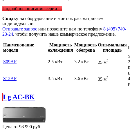
Подробное описание серии ...
Скидку
на оборудование и монтаж рассматриваем
индивидуально.
Отправьте запрос
или позвоните нам по телефону
8 (495) 740-
23-24
, чтобы получить наше коммерческое предложение.
Наименование
Мощность
Мощность
Оптимальная
модели
охлаждения
обогрева
площадь
2
S09AF
2.5 кВт
3.2 кВт
25 м
р
2
S12AF
3.5 кВт
3.6 кВт
35 м
р
Lg AC-BK
Цена от
98 990
руб.