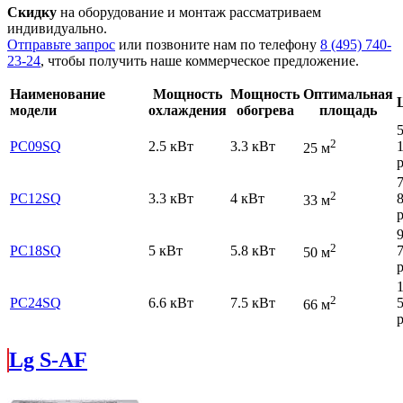
Скидку
на оборудование и монтаж рассматриваем
индивидуально.
Отправьте запрос
или позвоните нам по телефону
8 (495) 740-
23-24
, чтобы получить наше коммерческое предложение.
Наименование
Мощность
Мощность
Оптимальная
модели
охлаждения
обогрева
площадь
2
PC09SQ
2.5 кВт
3.3 кВт
25 м
р
2
PC12SQ
3.3 кВт
4 кВт
33 м
р
2
PC18SQ
5 кВт
5.8 кВт
50 м
р
2
PC24SQ
6.6 кВт
7.5 кВт
66 м
р
Lg S-AF