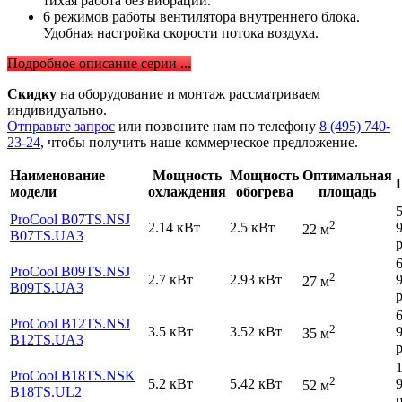
тихая работа без вибрации.
6 режимов работы вентилятора внутреннего блока.
Удобная настройка скорости потока воздуха.
Подробное описание серии ...
Скидку
на оборудование и монтаж рассматриваем
индивидуально.
Отправьте запрос
или позвоните нам по телефону
8 (495) 740-
23-24
, чтобы получить наше коммерческое предложение.
Наименование
Мощность
Мощность
Оптимальная
модели
охлаждения
обогрева
площадь
ProCool B07TS.NSJ
2
2.14 кВт
2.5 кВт
22 м
B07TS.UA3
р
ProCool B09TS.NSJ
2
2.7 кВт
2.93 кВт
27 м
B09TS.UA3
р
ProCool B12TS.NSJ
2
3.5 кВт
3.52 кВт
35 м
B12TS.UA3
р
ProCool B18TS.NSK
2
5.2 кВт
5.42 кВт
52 м
B18TS.UL2
р