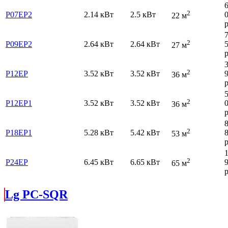
2
P07EP2
2.14 кВт
2.5 кВт
22 м
р
2
P09EP2
2.64 кВт
2.64 кВт
27 м
р
2
P12EP
3.52 кВт
3.52 кВт
36 м
р
2
P12EP1
3.52 кВт
3.52 кВт
36 м
р
2
P18EP1
5.28 кВт
5.42 кВт
53 м
р
2
P24EP
6.45 кВт
6.65 кВт
65 м
р
Lg PC-SQR