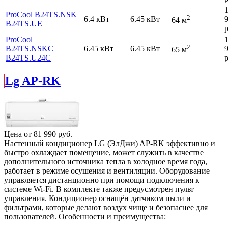
ProCool B24TS.NSK
2
6.4 кВт
6.45 кВт
64 м
B24TS.UE
р
ProCool
2
B24TS.NSKC
6.45 кВт
6.45 кВт
65 м
B24TS.U24C
р
Lg AP-RK
Цена от
81 990
руб.
Настенный кондиционер LG (ЭлДжи) AP-RK эффективно и
быстро охлаждает помещение, может служить в качестве
дополнительного источника тепла в холодное время года,
работает в режиме осушения и вентиляции. Оборудование
управляется дистанционно при помощи подключения к
системе Wi-Fi. В комплекте также предусмотрен пульт
управления. Кондиционер оснащён датчиком пыли и
фильтрами, которые делают воздух чище и безопаснее для
пользователей. Особенности и преимущества: