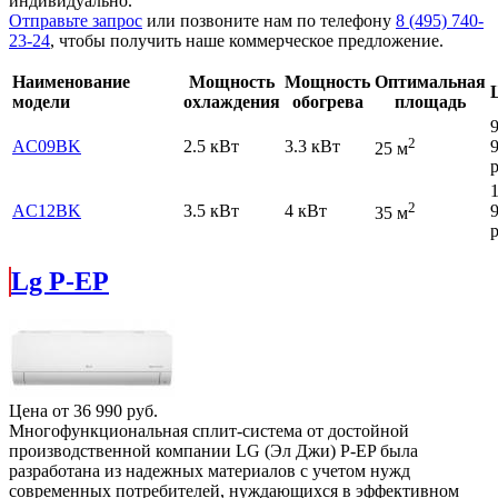
индивидуально.
Отправьте запрос
или позвоните нам по телефону
8 (495) 740-
23-24
, чтобы получить наше коммерческое предложение.
Наименование
Мощность
Мощность
Оптимальная
модели
охлаждения
обогрева
площадь
2
AC09BK
2.5 кВт
3.3 кВт
25 м
р
2
AC12BK
3.5 кВт
4 кВт
35 м
р
Lg P-EP
Цена от
36 990
руб.
Многофункциональная сплит-система от достойной
производственной компании LG (Эл Джи) P-EP была
разработана из надежных материалов с учетом нужд
современных потребителей, нуждающихся в эффективном