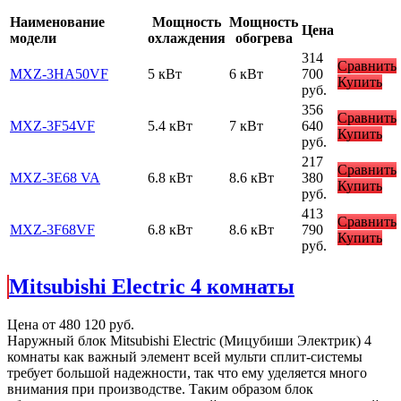
Наименование
Мощность
Мощность
Цена
модели
охлаждения
обогрева
314
Сравнить
MXZ-3HA50VF
5 кВт
6 кВт
700
Купить
руб.
356
Сравнить
MXZ-3F54VF
5.4 кВт
7 кВт
640
Купить
руб.
217
Сравнить
MXZ-3E68 VA
6.8 кВт
8.6 кВт
380
Купить
руб.
413
Сравнить
MXZ-3F68VF
6.8 кВт
8.6 кВт
790
Купить
руб.
Mitsubishi Electric 4 комнаты
Цена от
480 120
руб.
Наружный блок Mitsubishi Electric (Мицубиши Электрик) 4
комнаты как важный элемент всей мульти сплит-системы
требует большой надежности, так что ему уделяется много
внимания при производстве. Таким образом блок