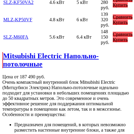
SLZ-KF50VA2
4.6 кВт
5 кВт
280
Купить
руб.
139
Сравнить
MLZ-KP50VF
4.8 кВт
6 кВт
320
Купить
руб.
148
Сравнить
SLZ-M60FA
5.6 кВт
6.4 кВт
150
Купить
руб.
Mitsubishi Electric Напольно-
потолочные
Цена от
187 490
руб.
Очень компактный внутренний блок Mitsubishi Electric
(Митцубиси Электрик) Напольно-потолочные идеально
подходит для установки в небольших помещениях площадью
до 50 квадратных метров. Это современное и очень
эффективное решение для поддержания оптимальной
температуры в помещении как летом, так и в межсезонье.
Особенности и преимущеcтва:
Предназначен для помещений, в которых невозможно
разместить настенные внутренние блоки, а также для