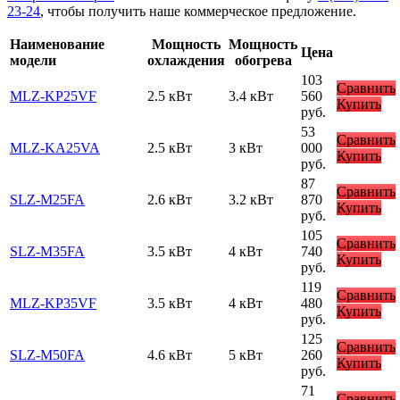
23-24
, чтобы получить наше коммерческое предложение.
Наименование
Мощность
Мощность
Цена
модели
охлаждения
обогрева
103
Сравнить
MLZ-KP25VF
2.5 кВт
3.4 кВт
560
Купить
руб.
53
Сравнить
MLZ-KA25VA
2.5 кВт
3 кВт
000
Купить
руб.
87
Сравнить
SLZ-M25FA
2.6 кВт
3.2 кВт
870
Купить
руб.
105
Сравнить
SLZ-M35FA
3.5 кВт
4 кВт
740
Купить
руб.
119
Сравнить
MLZ-KP35VF
3.5 кВт
4 кВт
480
Купить
руб.
125
Сравнить
SLZ-M50FA
4.6 кВт
5 кВт
260
Купить
руб.
71
Сравнить