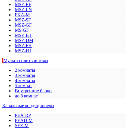
MSZ-EF
MSZ-LN
PKA-M
MSZ-SF
MSZ-GF
MS-GF
MSZ-BT
MSZ-DM
MSZ-FH
MSZ-HJ
Мульти сплит системы
2 комнаты
3 комнаты
4 комнаты
5 комнат
Внутренние блоки
до 8 комнат
Канальные кондиционеры
PEA-RP
PEAD-M
SEZ-M