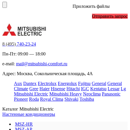
Приложить файлы
Отправить запрос
8 (495)
740-23-24
Пн-Пт: 09:00 — 18:00
e-mail:
mail@mitsubishi-comfort.ru
Адрес: Москва, Сокольническая площадь, 4А
Aux
Dantex
Electrolux
Energolux
Fujitsu
General
General
Climate
Gree
Haier
Hisense
Hitachi
IGC
Kentatsu
Lessar
Lg
Mitsubishi Electric
Mitsubishi Heavy
Neoclima
Panasonic
Pioneer
Roda
Royal Clima
Shivaki
Toshiba
Каталог Mitsubishi Electric
Настенные кондиционеры
MSZ-HR
MSZ-AP