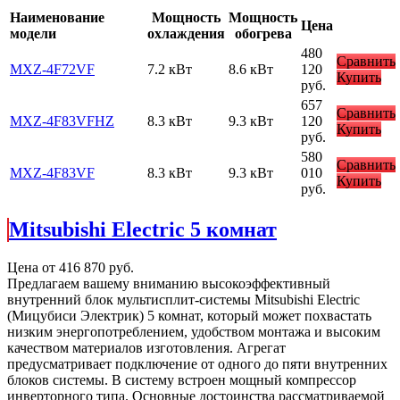
Наименование
Мощность
Мощность
Цена
модели
охлаждения
обогрева
480
Сравнить
MXZ-4F72VF
7.2 кВт
8.6 кВт
120
Купить
руб.
657
Сравнить
MXZ-4F83VFHZ
8.3 кВт
9.3 кВт
120
Купить
руб.
580
Сравнить
MXZ-4F83VF
8.3 кВт
9.3 кВт
010
Купить
руб.
Mitsubishi Electric 5 комнат
Цена от
416 870
руб.
Предлагаем вашему вниманию высокоэффективный
внутренний блок мультисплит-системы Mitsubishi Electric
(Мицубиси Электрик) 5 комнат, который может похвастать
низким энергопотреблением, удобством монтажа и высоким
качеством материалов изготовления. Агрегат
предусматривает подключение от одного до пяти внутренних
блоков системы. В систему встроен мощный компрессор
инверторного типа. Основные достоинства рассматриваемой