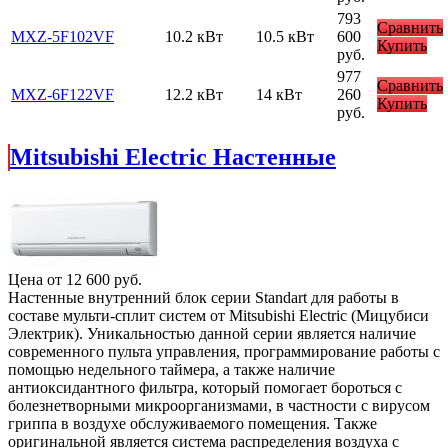
793
Сравнить
MXZ-5F102VF
10.2 кВт
10.5 кВт
600
Купить
руб.
977
Сравнить
MXZ-6F122VF
12.2 кВт
14 кВт
260
Купить
руб.
Mitsubishi Electric Настенные
Цена от
12 600
руб.
Настенные внутренний блок серии Standart для работы в
составе мульти-сплит систем от Mitsubishi Electric (Мицубиси
Электрик). Уникальностью данной серии является наличие
современного пульта управления, программирование работы с
помощью недельного таймера, а также наличие
антиоксидантного фильтра, который помогает бороться с
болезнетворными микроорганизмами, в частности с вирусом
гриппа в воздухе обслуживаемого помещения. Также
оригинальной является система распределения воздуха с