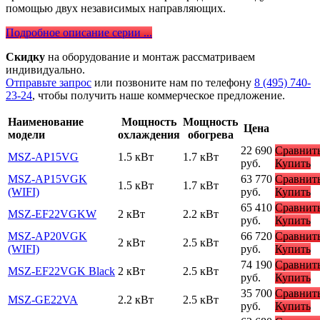
помощью двух независимых направляющих.
Подробное описание серии ...
Скидку
на оборудование и монтаж рассматриваем
индивидуально.
Отправьте запрос
или позвоните нам по телефону
8 (495) 740-
23-24
, чтобы получить наше коммерческое предложение.
Наименование
Мощность
Мощность
Цена
модели
охлаждения
обогрева
22 690
Сравнит
MSZ-AP15VG
1.5 кВт
1.7 кВт
руб.
Купить
MSZ-AP15VGK
63 770
Сравнит
1.5 кВт
1.7 кВт
(WIFI)
руб.
Купить
65 410
Сравнит
MSZ-EF22VGKW
2 кВт
2.2 кВт
руб.
Купить
MSZ-AP20VGK
66 720
Сравнит
2 кВт
2.5 кВт
(WIFI)
руб.
Купить
74 190
Сравнит
MSZ-EF22VGK Black
2 кВт
2.5 кВт
руб.
Купить
35 700
Сравнит
MSZ-GE22VA
2.2 кВт
2.5 кВт
руб.
Купить