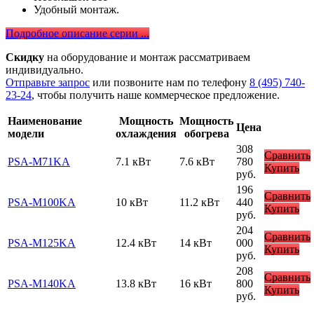
Удобный монтаж.
Подробное описание серии ...
Скидку
на оборудование и монтаж рассматриваем
индивидуально.
Отправьте запрос
или позвоните нам по телефону
8 (495) 740-
23-24
, чтобы получить наше коммерческое предложение.
Наименование
Мощность
Мощность
Цена
модели
охлаждения
обогрева
308
Сравнить
PSA-M71KA
7.1 кВт
7.6 кВт
780
Купить
руб.
196
Сравнить
PSA-M100KA
10 кВт
11.2 кВт
440
Купить
руб.
204
Сравнить
PSA-M125KA
12.4 кВт
14 кВт
000
Купить
руб.
208
Сравнить
PSA-M140KA
13.8 кВт
16 кВт
800
Купить
руб.