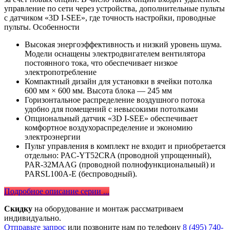
управление по сети через устройства, дополнительные пульты
с датчиком «3D I-SEE», где точность настройки, проводные
пульты. Особенности
Высокая энергоэффективность и низкий уровень шума.
Модели оснащены электродвигателем вентилятора
постоянного тока, что обеспечивает низкое
электропотребление
Компактный дизайн для установки в ячейки потолка
600 мм × 600 мм. Высота блока — 245 мм
Горизонтальное раcпределение воздушного потока
удобно для помещений с невысокими потолками
Опциональный датчик «3D I-SEE» обеспечивает
комфортное воздухораспределение и экономию
электроэнергии
Пульт управления в комплект не входит и приобретается
отдельно: PAC-YT52CRA (проводной упрощенный),
PAR-32MAAG (проводной полнофункциональный) и
PARSL100A-E (беспроводный).
Подробное описание серии ...
Скидку
на оборудование и монтаж рассматриваем
индивидуально.
Отправьте запрос
или позвоните нам по телефону
8 (495) 740-