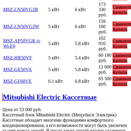
173
Сравнит
MSZ-LN50VG2B
5 кВт
6 кВт
330
Купить
руб.
159
Сравнит
MSZ-LN50VG2W
5 кВт
6 кВт
160
Купить
руб.
102
MSZ-AP50VGK (с
Сравнит
5 кВт
5.8 кВт
910
Wi-Fi)
Купить
руб.
60 180
Сравнит
MSZ-HR50VF
5 кВт
5.4 кВт
руб.
Купить
12 600
Сравнит
MSZ-GE50VA
5 кВт
5.8 кВт
руб.
Купить
65 500
Сравнит
MSZ-GF60VE
6.1 кВт
6.8 кВт
руб.
Купить
Mitsubishi Electric Кассетные
Цена от
53 000
руб.
Кассетный блок Mitsubishi Electric (Мицубиси Электрик)
Кассетные обладает многими функциями комфортного
кондиционирования, а его возможности могут быть увеличен
за счет новых опций. В число таких опций входит удаленное