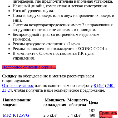
интерьеров, где предпочтительна напольная установка.
Изящный дизайн, компактная и легкая конструкция.
Низкий уровень шума.
Подача воздуха вверх или в двух направлениях: вверх и
вниз.
Система воздухораспределения имеет 3 направляющих
воздушного потока с независимым приводом.
Беспроводный пульт со встроенным недельным
таймером.
Режим дежурного отопления «I save».
Режим экономичного охлаждения «ECONO COOL».
В комплекте с блоком поставляется ИК-пульт
управления.
Подробное описание серии ...
Скидку
на оборудование и монтаж рассматриваем
индивидуально.
Отправьте запрос
или позвоните нам по телефону
8 (495) 740-
23-24
, чтобы получить наше коммерческое предложение.
Наименование
Мощность
Мощность
Цена
модели
охлаждения
обогрева
187
Сравнить
MFZ-KT25VG
2.5 кВт
3.4 кВт
490
Купить