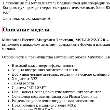
Плазменный пылеулавливатель предназначен для генерации зон
Когда воздух проходит через электростатическое поле, более 
Wi-Fi
Сила тока на охлаждение, А
Описание модели
Mitsubushi Electric (Мицубиси Электрик) MSZ-LN25VG2R
– 
выполнен в шикарном дизайне – сдержанные формы и изысканн
хозяина.
Особенности и преимущества внутренних блоков Mitsubushi Elec
Высокий класс энергоэффективности
Защита внутренних элементов от пыли
Доступны четыре цветовых решения на основе комбинир
Хладагент R32
Тихая работа
Система "3D I-SEE"
Dual Barrier Coating покрытие внутренних элементов
Оснащены воздушным фильтром Plasma Quad Plus
Раздельное управление воздушными заслонками
Подключение к мультисистемам MXZ
Исполнение ZUBADAN