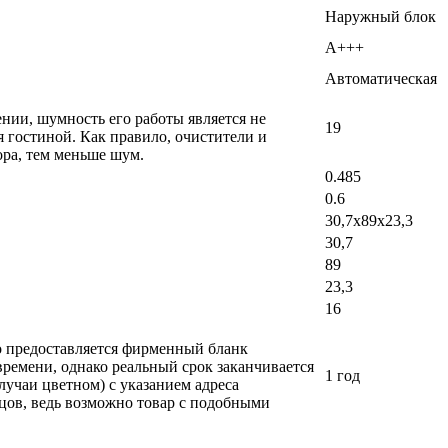
Наружный блок
A+++
Автоматическая
ении, шумность его работы является не
19
 гостиной. Как правило, очистители и
ра, тем меньше шум.
0.485
0.6
30,7х89х23,3
30,7
89
23,3
16
ло предоставляется фирменный бланк
времени, однако реальный срок заканчивается
1 год
лучаи цветном) с указанием адреса
вцов, ведь возможно товар с подобными