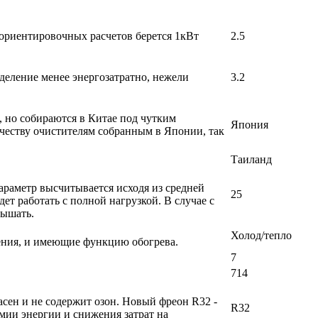
 ориентировочных расчетов берется 1кВт
2.5
деление менее энергозатратно, нежели
3.2
, но собираются в Китае под чутким
Япония
честву очистителям собранным в Японии, так
Таиланд
раметр высчитывается исходя из средней
25
т работать с полной нагрузкой. В случае с
вышать.
Холод/тепло
ения, и имеющие функцию обогрева.
7
714
сен и не содержит озон. Новый фреон R32 -
R32
мии энергии и снижения затрат на