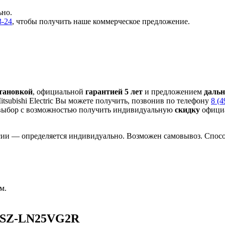
ьно.
3-24
, чтобы получить наше коммерческое предложение.
становкой
, официальной
гарантией 5 лет
и предложением
даль
subishi Electric Вы можете получить, позвонив по телефону
8 (4
выбор с
возможностью получить индивидуальную
скидку
официа
сии — определяется индивидуально. Возможен самовывоз. Способ
м.
 MSZ-LN25VG2R