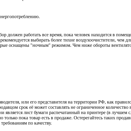
энергопотреблению.
ор должен работать все время, пока человек находится в помещ
екомендуется выбирать более тихие воздухоочистители, чем для
орые оснащены "ночным" режимом. Чем ниже обороты вентилято
зводителя, или его представителя на территории РФ, как прави
одавцом срок её может составлять не ограниченное количество 
и является лист бумаги распечатанный на принтере (в лучшем с
но только пока товар есть в продаже. Остерегайтесь таких прода
требованиям по качеству.