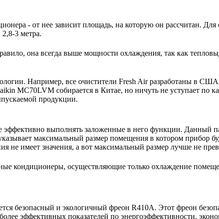
ионера - от нее зависит площадь, на которую он рассчитан. Для
2,8-3 метра.
авило, она всегда выше мощности охлаждения, так как тепловы
нологии. Например, все очистители Fresh Air разработаны в США
ikin MC70LVM собирается в Китае, но ничуть не уступает по ка
выпускаемой продукции.
е эффективно выполнять заложенные в него функции. Данный па
указывает максимальный размер помещения в котором прибор буде
 не имеет значения, а вот максимальный размер лучше не пре
ьные кондиционеры, осуществляющие только охлаждение помещ
тся безопасный и экологичный фреон R410A. Этот фреон безопа
более эффективных показателей по энергоэффективности, эконо