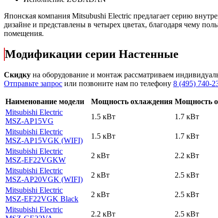
Японская компания Mitsubushi Electric предлагает серию вн
дизайне и представлены в четырех цветах, благодаря чему пол
помещения.
Модификации серии Настенные
Скидку
на оборудование и монтаж рассматриваем индивидуал
Отправьте запрос
или позвоните нам по телефону
8 (495) 740-2
Наименование модели
Мощность охлаждения
Мощность о
Mitsubishi Electric
1.5 кВт
1.7 кВт
MSZ-AP15VG
Mitsubishi Electric
1.5 кВт
1.7 кВт
MSZ-AP15VGK (WIFI)
Mitsubishi Electric
2 кВт
2.2 кВт
MSZ-EF22VGKW
Mitsubishi Electric
2 кВт
2.5 кВт
MSZ-AP20VGK (WIFI)
Mitsubishi Electric
2 кВт
2.5 кВт
MSZ-EF22VGK Black
Mitsubishi Electric
2.2 кВт
2.5 кВт