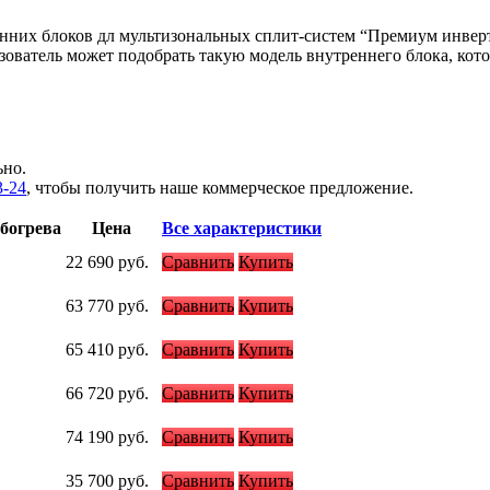
утренних блоков дл мультизональных сплит-систем “Премиум ин
ьзователь может подобрать такую модель внутреннего блока, кот
ьно.
3-24
, чтобы получить наше коммерческое предложение.
богрева
Цена
Все характеристики
22 690
руб.
Сравнить
Купить
63 770
руб.
Сравнить
Купить
65 410
руб.
Сравнить
Купить
66 720
руб.
Сравнить
Купить
74 190
руб.
Сравнить
Купить
35 700
руб.
Сравнить
Купить