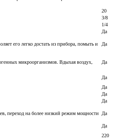
20
3/8
1/4
Да
ляет его легко достать из прибора, помыть и
Да
огенных микроорганизмов. Вдыхая воздух,
Да
Да
Да
Да
Да
еев, переход на более низкий режим мощности
Да
Да
220