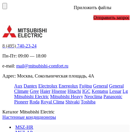
Приложить файлы
Отправить запрос
8 (495)
740-23-24
Пн-Пт: 09:00 — 18:00
e-mail:
mail@mitsubishi-comfort.ru
Адрес: Москва, Сокольническая площадь, 4А
Aux
Dantex
Electrolux
Energolux
Fujitsu
General
General
Climate
Gree
Haier
Hisense
Hitachi
IGC
Kentatsu
Lessar
Lg
Mitsubishi Electric
Mitsubishi Heavy
Neoclima
Panasonic
Pioneer
Roda
Royal Clima
Shivaki
Toshiba
Каталог Mitsubishi Electric
Настенные кондиционеры
MSZ-HR