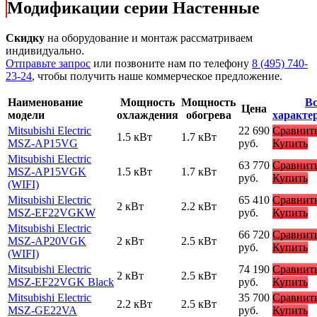
Модификации серии Настенные
Скидку
на оборудование и монтаж рассматриваем
индивидуально.
Отправьте запрос
или позвоните нам по телефону
8 (495) 740-
23-24
, чтобы получить наше коммерческое предложение.
Наименование
Мощность
Мощность
Вс
Цена
модели
охлаждения
обогрева
характе
Mitsubishi Electric
22 690
Сравнит
1.5 кВт
1.7 кВт
MSZ-AP15VG
руб.
Купить
Mitsubishi Electric
63 770
Сравнит
MSZ-AP15VGK
1.5 кВт
1.7 кВт
руб.
Купить
(WIFI)
Mitsubishi Electric
65 410
Сравнит
2 кВт
2.2 кВт
MSZ-EF22VGKW
руб.
Купить
Mitsubishi Electric
66 720
Сравнит
MSZ-AP20VGK
2 кВт
2.5 кВт
руб.
Купить
(WIFI)
Mitsubishi Electric
74 190
Сравнит
2 кВт
2.5 кВт
MSZ-EF22VGK Black
руб.
Купить
Mitsubishi Electric
35 700
Сравнит
2.2 кВт
2.5 кВт
MSZ-GE22VA
руб.
Купить