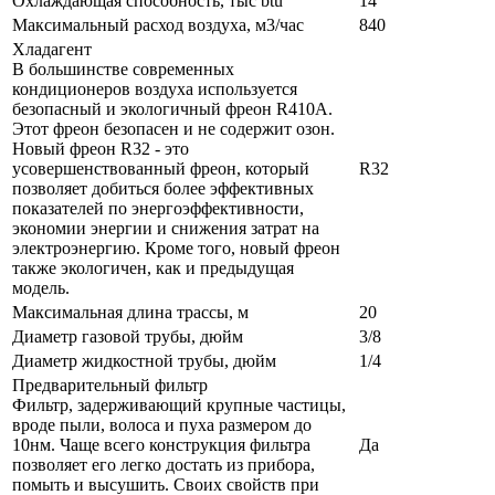
Охлаждающая способность, тыс btu
14
Максимальный расход воздуха, м3/час
840
Хладагент
В большинстве современных
кондиционеров воздуха используется
безопасный и экологичный фреон R410A.
Этот фреон безопасен и не содержит озон.
Новый фреон R32 - это
усовершенствованный фреон, который
R32
позволяет добиться более эффективных
показателей по энергоэффективности,
экономии энергии и снижения затрат на
электроэнергию. Кроме того, новый фреон
также экологичен, как и предыдущая
модель.
Максимальная длина трассы, м
20
Диаметр газовой трубы, дюйм
3/8
Диаметр жидкостной трубы, дюйм
1/4
Предварительный фильтр
Фильтр, задерживающий крупные частицы,
вроде пыли, волоса и пуха размером до
10нм. Чаще всего конструкция фильтра
Да
позволяет его легко достать из прибора,
помыть и высушить. Своих свойств при