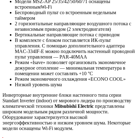
Модели MSZ-AP 25/35/42/50/60/71 оснащены
встроеннымWi-Fi
Беспроводный пульт со встроенным недельным
таймером
2 горизонтальные направляющие воздушного потока с
независимым приводом (2 электродвигателя)
Вертикальные направляющие потока с приводом
В комплекте с блоком поставляется ИК-пульт
управления. С помощью дополнительного адаптера
MAC-334IF-E можно подключить настенный проводной
пульт управления — PAR-40MAA
Режим «Isave» позволяет организовать экономичное
дежурное отопление — минимальная температура в
помещении может составлять +10 °С
Режим экономичного охлаждения «ECONO COOL»
Низкий уровень шума
Инверторные внутренние блоки настенного типа серии
Standart Inverter (indoor) от мирового лидера по производству
климатической техники
Mitsubishi
Electric
представлены
широким модельным рядом различной мощности.
Оборудование характеризуется высокой
энергоэффективностью и низким уровнем шума. Некоторые
модели оснащены Wi-Fi модулем.