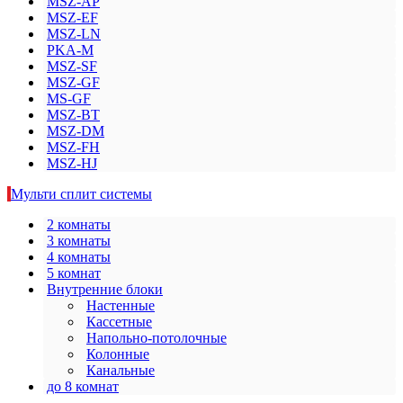
MSZ-AP
MSZ-EF
MSZ-LN
PKA-M
MSZ-SF
MSZ-GF
MS-GF
MSZ-BT
MSZ-DM
MSZ-FH
MSZ-HJ
Мульти сплит системы
2 комнаты
3 комнаты
4 комнаты
5 комнат
Внутренние блоки
Настенные
Кассетные
Напольно-потолочные
Колонные
Канальные
до 8 комнат