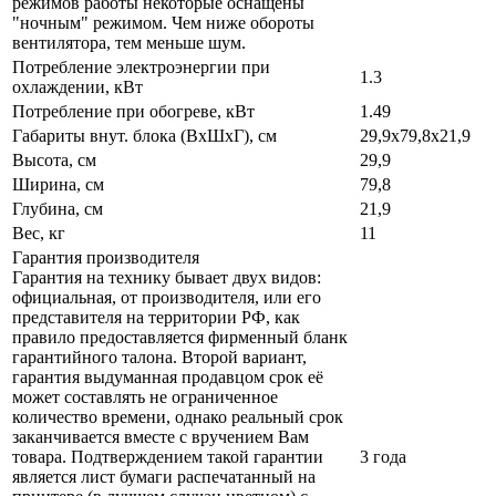
режимов работы некоторые оснащены
"ночным" режимом. Чем ниже обороты
вентилятора, тем меньше шум.
Потребление электроэнергии при
1.3
охлаждении, кВт
Потребление при обогреве, кВт
1.49
Габариты внут. блока (ВхШхГ), см
29,9х79,8х21,9
Высота, см
29,9
Ширина, см
79,8
Глубина, см
21,9
Вес, кг
11
Гарантия производителя
Гарантия на технику бывает двух видов:
официальная, от производителя, или его
представителя на территории РФ, как
правило предоставляется фирменный бланк
гарантийного талона. Второй вариант,
гарантия выдуманная продавцом срок её
может составлять не ограниченное
количество времени, однако реальный срок
заканчивается вместе с вручением Вам
товара. Подтверждением такой гарантии
3 года
является лист бумаги распечатанный на