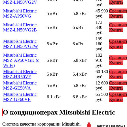
MSZ-LN50VG2V
Купить
руб.
Mitsubishi Electric
45 990
Сравнит
5 кВт
5.8 кВт
MSZ-AP50VG
руб.
Купить
173
Mitsubishi Electric
Сравнит
5 кВт
6 кВт
330
MSZ-LN50VG2B
Купить
руб.
159
Mitsubishi Electric
Сравнит
5 кВт
6 кВт
160
MSZ-LN50VG2W
Купить
руб.
Mitsubishi Electric
102
Сравнит
MSZ-AP50VGK (с
5 кВт
5.8 кВт
910
Купить
Wi-Fi)
руб.
Mitsubishi Electric
60 180
Сравнит
5 кВт
5.4 кВт
MSZ-HR50VF
руб.
Купить
Mitsubishi Electric
12 600
Сравнит
5 кВт
5.8 кВт
MSZ-GE50VA
руб.
Купить
Mitsubishi Electric
65 500
Сравнит
6.1 кВт
6.8 кВт
MSZ-GF60VE
руб.
Купить
О кондиционерах Mitsubishi Electric
Cистема качества корпорации
Mitsubishi