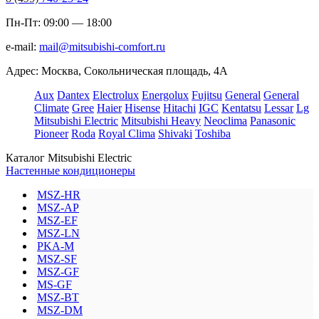
Пн-Пт: 09:00 — 18:00
e-mail:
mail@mitsubishi-comfort.ru
Адрес: Москва, Сокольническая площадь, 4А
Aux
Dantex
Electrolux
Energolux
Fujitsu
General
General
Climate
Gree
Haier
Hisense
Hitachi
IGC
Kentatsu
Lessar
Lg
Mitsubishi Electric
Mitsubishi Heavy
Neoclima
Panasonic
Pioneer
Roda
Royal Clima
Shivaki
Toshiba
Каталог Mitsubishi Electric
Настенные кондиционеры
MSZ-HR
MSZ-AP
MSZ-EF
MSZ-LN
PKA-M
MSZ-SF
MSZ-GF
MS-GF
MSZ-BT
MSZ-DM