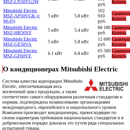
MSZ-LN50VG2W
Купить
руб.
Mitsubishi Electric
102
Сравнит
MSZ-AP50VGK (с
5 кВт
5.8 кВт
910
Купить
Wi-Fi)
руб.
Mitsubishi Electric
60 180
Сравнит
5 кВт
5.4 кВт
MSZ-HR50VF
руб.
Купить
Mitsubishi Electric
12 600
Сравнит
5 кВт
5.8 кВт
MSZ-GE50VA
руб.
Купить
Mitsubishi Electric
65 500
Сравнит
6.1 кВт
6.8 кВт
MSZ-GF60VE
руб.
Купить
О кондиционерах Mitsubishi Electric
Cистема качества корпорации
Mitsubishi
Electric
, обеспечивающая весь
жизненный цикл продукции, а также
соответствие самого оборудования различным стандартам и
нормам, подтверждена независимыми организациями
международного, европейского и национального уровня.
Компания производит кондиционеры, превосходящие по
своим параметрам требования национальных стандартов и в
добровольном порядке доказала это путем ряда специальных
испытаний товара.