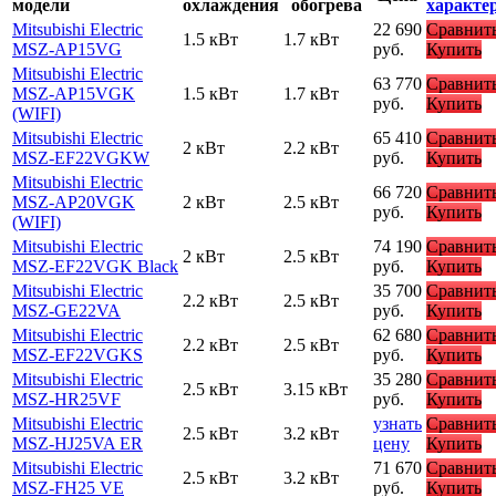
модели
охлаждения
обогрева
характе
Mitsubishi Electric
22 690
Сравнит
1.5 кВт
1.7 кВт
MSZ-AP15VG
руб.
Купить
Mitsubishi Electric
63 770
Сравнит
MSZ-AP15VGK
1.5 кВт
1.7 кВт
руб.
Купить
(WIFI)
Mitsubishi Electric
65 410
Сравнит
2 кВт
2.2 кВт
MSZ-EF22VGKW
руб.
Купить
Mitsubishi Electric
66 720
Сравнит
MSZ-AP20VGK
2 кВт
2.5 кВт
руб.
Купить
(WIFI)
Mitsubishi Electric
74 190
Сравнит
2 кВт
2.5 кВт
MSZ-EF22VGK Black
руб.
Купить
Mitsubishi Electric
35 700
Сравнит
2.2 кВт
2.5 кВт
MSZ-GE22VA
руб.
Купить
Mitsubishi Electric
62 680
Сравнит
2.2 кВт
2.5 кВт
MSZ-EF22VGKS
руб.
Купить
Mitsubishi Electric
35 280
Сравнит
2.5 кВт
3.15 кВт
MSZ-HR25VF
руб.
Купить
Mitsubishi Electric
узнать
Сравнит
2.5 кВт
3.2 кВт
MSZ-HJ25VA ER
цену
Купить
Mitsubishi Electric
71 670
Сравнит
2.5 кВт
3.2 кВт
MSZ-FH25 VE
руб.
Купить