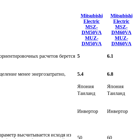
Mitsubishi
Mitsubishi
Electric
Electric
MSZ-
MSZ-
DM50VA
DM60VA
MUZ-
MUZ-
DM50VA
DM60VA
 ориентировочных расчетов берется
5
6.1
еление менее энергозатратно,
5.4
6.8
Япония
Япония
Таиланд
Таиланд
Инвертор
Инвертор
араметр высчитывается исходя из
50
60