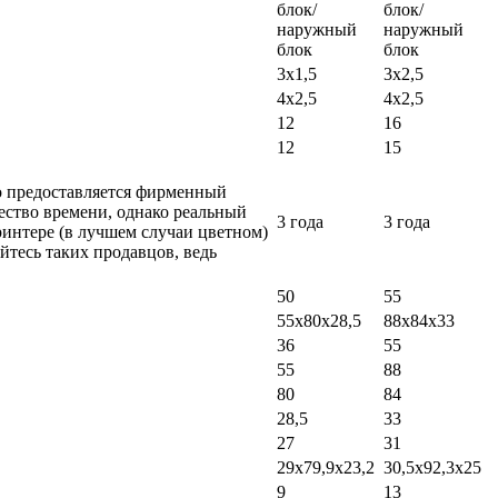
блок/
блок/
наружный
наружный
блок
блок
3х1,5
3х2,5
4х2,5
4х2,5
12
16
12
15
ло предоставляется фирменный
ество времени, однако реальный
3 года
3 года
ринтере (в лучшем случаи цветном)
айтесь таких продавцов, ведь
50
55
55х80х28,5
88х84х33
36
55
55
88
80
84
28,5
33
27
31
29х79,9х23,2
30,5х92,3х25
9
13