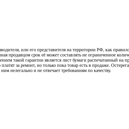
изводителя, или его представителя на территории РФ, как прави
нная продавцом срок её может составлять не ограниченное колич
дением такой гарантии является лист бумаги распечатанный на п
платят за ремонт, но только пока товар есть в продаже. Остерег
им нелегально и не отвечает требованиям по качеству.