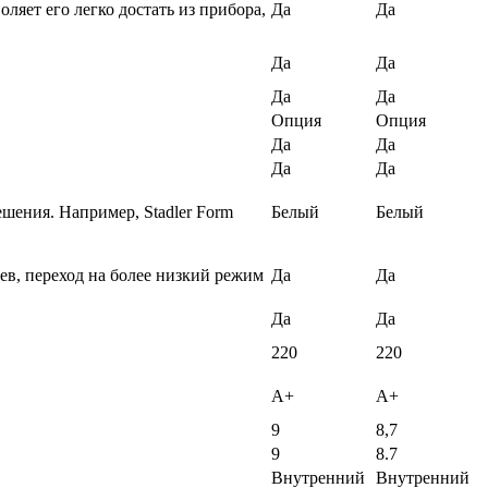
ляет его легко достать из прибора,
Да
Да
Да
Да
Да
Да
Опция
Опция
Да
Да
Да
Да
ешения. Например, Stadler Form
Белый
Белый
ев, переход на более низкий режим
Да
Да
Да
Да
220
220
A+
A+
9
8,7
9
8.7
Внутренний
Внутренний