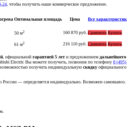
3-24
, чтобы получить наше коммерческое предложение.
огрева
Оптимальная площадь
Цена
Все характеристик
2
160 870
руб.
Сравнить
Купить
50 м
2
216 110
руб.
Сравнить
Купить
61 м
ой
, официальной
гарантией 5 лет
и предложением
дальнейшего
ishi Electric Вы можете получить, позвонив по телефону
8 (495)
возможностью получить индивидуальную
скидку
официального 
о России — определяется индивидуально. Возможен самовывоз. 
м.