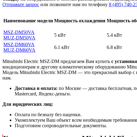
Отправьте запрос
или позвоните нам по телефону
8 (495) 740-2
Наименование модели
Мощность охлаждения
Мощность об
MSZ-DM50VA
5 кВт
5.4 кВт
MUZ-DM50VA
MSZ-DM60VA
6.1 кВт
6.8 кВт
MUZ-DM60VA
Mitsubishi Electric MSZ-DM предлагаем Вам купить
с установк
кондиционерам и другому климатическому оборудованию Mitsub
Модель Mitsubishi Electric MSZ-DM
— это
прекрасный выбор с
нам.
Доставка и оплата:
по Москве — доставка бесплатная, п
Mastercard, Яндекс-деньги.
Для юридических лиц:
Оплата по безналу без наценки.
Укомплектуем Ваш объект всем необходимым требования
Подготовим сопроводительные документы.