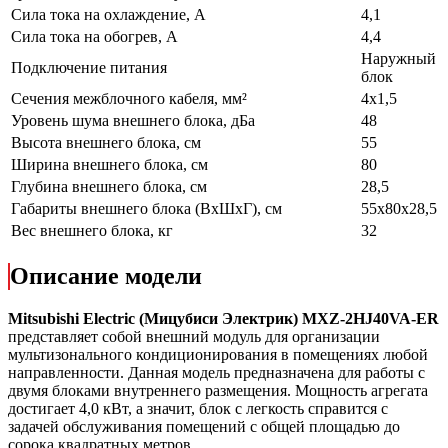
Сила тока на охлаждение, А
4,1
Сила тока на обогрев, А
4,4
Наружный
Подключение питания
блок
Сечения межблочного кабеля, мм²
4х1,5
Уровень шума внешнего блока, дБа
48
Высота внешнего блока, см
55
Ширина внешнего блока, см
80
Глубина внешнего блока, см
28,5
Габариты внешнего блока (ВхШхГ), см
55х80х28,5
Вес внешнего блока, кг
32
Описание модели
Mitsubishi
Electric (Мицубиси Электрик)
MXZ-2
HJ40
VA-
ER
представляет собой внешний модуль для организации
мультизонального кондиционирования в помещениях любой
направленности. Данная модель предназначена для работы с
двумя блоками внутреннего размещения. Мощность агрегата
достигает 4,0 кВт, а значит, блок с легкость справится с
задачей обслуживания помещений с общей площадью до
сорока квадратных метров.