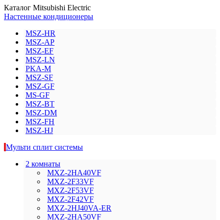
Каталог Mitsubishi Electric
Настенные кондиционеры
MSZ-HR
MSZ-AP
MSZ-EF
MSZ-LN
PKA-M
MSZ-SF
MSZ-GF
MS-GF
MSZ-BT
MSZ-DM
MSZ-FH
MSZ-HJ
Мульти сплит системы
2 комнаты
MXZ-2HA40VF
MXZ-2F33VF
MXZ-2F53VF
MXZ-2F42VF
MXZ-2HJ40VA-ER
MXZ-2HA50VF