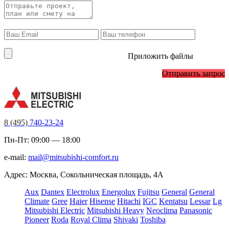
Приложить файлы
Отправить запрос
8 (495)
740-23-24
Пн-Пт: 09:00 — 18:00
e-mail:
mail@mitsubishi-comfort.ru
Адрес: Москва, Сокольническая площадь, 4А
Aux
Dantex
Electrolux
Energolux
Fujitsu
General
General
Climate
Gree
Haier
Hisense
Hitachi
IGC
Kentatsu
Lessar
Lg
Mitsubishi Electric
Mitsubishi Heavy
Neoclima
Panasonic
Pioneer
Roda
Royal Clima
Shivaki
Toshiba