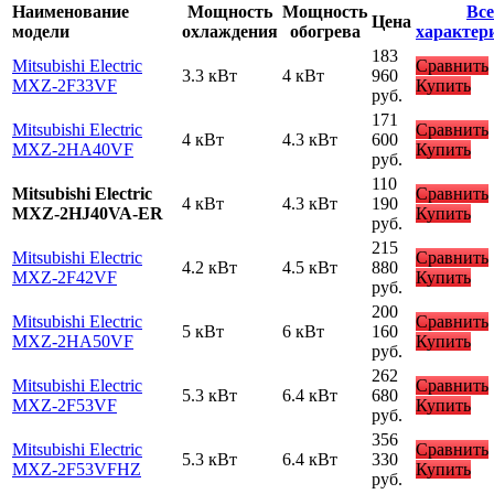
Наименование
Мощность
Мощность
Все
Цена
модели
охлаждения
обогрева
характер
183
Mitsubishi Electric
Сравнить
3.3 кВт
4 кВт
960
MXZ-2F33VF
Купить
руб.
171
Mitsubishi Electric
Сравнить
4 кВт
4.3 кВт
600
MXZ-2HA40VF
Купить
руб.
110
Mitsubishi Electric
Сравнить
4 кВт
4.3 кВт
190
MXZ-2HJ40VA-ER
Купить
руб.
215
Mitsubishi Electric
Сравнить
4.2 кВт
4.5 кВт
880
MXZ-2F42VF
Купить
руб.
200
Mitsubishi Electric
Сравнить
5 кВт
6 кВт
160
MXZ-2HA50VF
Купить
руб.
262
Mitsubishi Electric
Сравнить
5.3 кВт
6.4 кВт
680
MXZ-2F53VF
Купить
руб.
356
Mitsubishi Electric
Сравнить
5.3 кВт
6.4 кВт
330
MXZ-2F53VFHZ
Купить
руб.