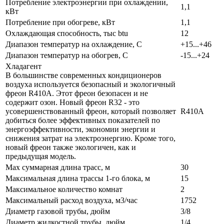
Потребление электроэнергии при охлаждении,
1,1
кВт
Потребление при обогреве, кВт
1,1
Охлаждающая способность, тыс btu
12
Диапазон температур на охлаждение, С
+15...+46
Диапазон температур на обогрев, С
-15...+24
Хладагент
В большинстве современных кондиционеров
воздуха используется безопасный и экологичный
фреон R410A. Этот фреон безопасен и не
содержит озон. Новый фреон R32 - это
усовершенствованный фреон, который позволяет
R410A
добиться более эффективных показателей по
энергоэффективности, экономии энергии и
снижения затрат на электроэнергию. Кроме того,
новый фреон также экологичен, как и
предыдущая модель.
Max суммарная длина трасс, м
30
Максимальная длина трассы 1-го блока, м
15
Максимальное количество комнат
2
Максимальный расход воздуха, м3/час
1752
Диаметр газовой трубы, дюйм
3/8
Диаметр жидкостной трубы, дюйм
1/4