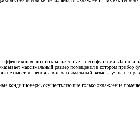
авило, она всегда выше мощности охлаждения, так как тепловы
е эффективно выполнять заложенные в него функции. Данный па
указывает максимальный размер помещения в котором прибор буде
 не имеет значения, а вот максимальный размер лучше не пре
ьные кондиционеры, осуществляющие только охлаждение помещ