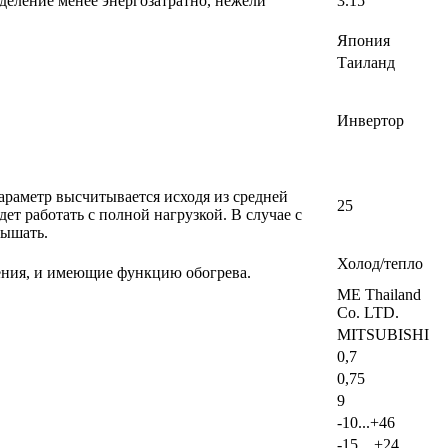
деление менее энергозатратно, нежели
3.15
Япония
Таиланд
Инвертор
раметр высчитывается исходя из средней
25
т работать с полной нагрузкой. В случае с
вышать.
Холод/тепло
ения, и имеющие функцию обогрева.
ME Thailand
Co. LTD.
MITSUBISHI
0,7
0,75
9
-10...+46
-15…+24