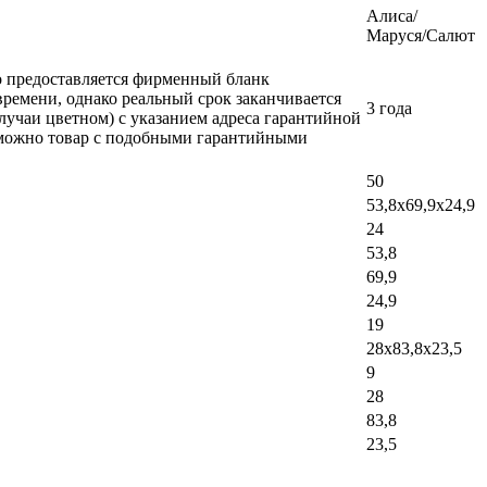
Алиса/
Маруся/Салют
ло предоставляется фирменный бланк
времени, однако реальный срок заканчивается
3 года
лучаи цветном) с указанием адреса гарантийной
возможно товар с подобными гарантийными
50
53,8x69,9x24,9
24
53,8
69,9
24,9
19
28х83,8х23,5
9
28
83,8
23,5