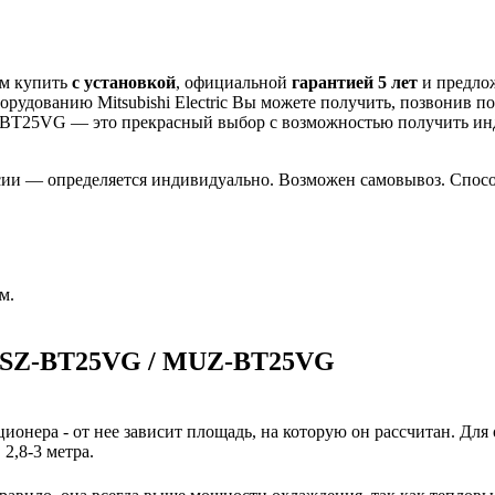
ам купить
с установкой
, официальной
гарантией 5 лет
и предло
рудованию Mitsubishi Electric Вы можете получить, позвонив п
UZ-BT25VG
— это
прекрасный выбор с
возможностью получить и
сии — определяется индивидуально. Возможен самовывоз. Способ
м.
 MSZ-BT25VG / MUZ-BT25VG
ионера - от нее зависит площадь, на которую он рассчитан. Для
2,8-3 метра.