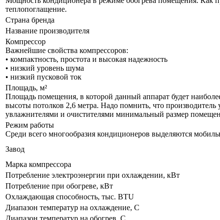
Мощность кондиционера в режиме обогрева помещения. Как пр
теплопоглащение.
Страна бренда
Название производителя
Компрессор
Важнейшие свойства компрессоров:
• компактность, простота и высокая надежность
• низкий уровень шума
• низкий пусковой ток
Площадь, м²
Площадь помещения, в которой данный аппарат будет наиболе
высоты потолков 2,6 метра. Надо помнить, что производитель 
увлажнителями и очистителями минимальный размер помещения
Режим работы
Среди всего многообразия кондиционеров выделяются мобил
Завод
Марка компрессора
Потребление электроэнергии при охлаждении, кВт
Потребление при обогреве, кВт
Охлаждающая способность, тыс. BTU
Диапазон температур на охлаждение, С
Диапазон температур на обогрев, С