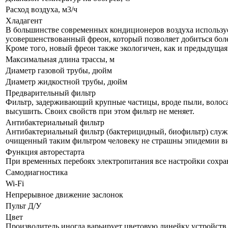
Расход воздуха, м3/ч
Хладагент
В большинстве современных кондиционеров воздуха используе
усовершенствованный фреон, который позволяет добиться бол
Кроме того, новый фреон также экологичен, как и предыдущая
Максимальная длина трассы, м
Диаметр газовой трубы, дюйм
Диаметр жидкостной трубы, дюйм
Предварительный фильтр
Фильтр, задерживающий крупные частицы, вроде пыли, волоса и
высушить. Своих свойств при этом фильтр не меняет.
Антибактериальный фильтр
Антибактериальный фильтр (бактерицидный, биофильтр) служи
очищенный таким фильтром человеку не страшны эпидемии в
Функция авторестарта
При временных перебоях электропитания все настройки сохра
Самодиагностика
Wi-Fi
Непрерывное движение заслонок
Пульт Д/У
Цвет
Производитель иногда варьирует цветовую линейку устройств, 