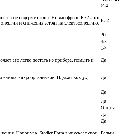
654
ен и не содержит озон. Новый фреон R32 - это
R32
энергии и снижения затрат на электроэнергию.
20
3/8
1/4
ляет его легко достать из прибора, помыть и
Да
огенных микроорганизмов. Вдыхая воздух,
Да
Да
Да
Опция
Да
Да
ешения. Например, Stadler Form выпускает свои
Белый