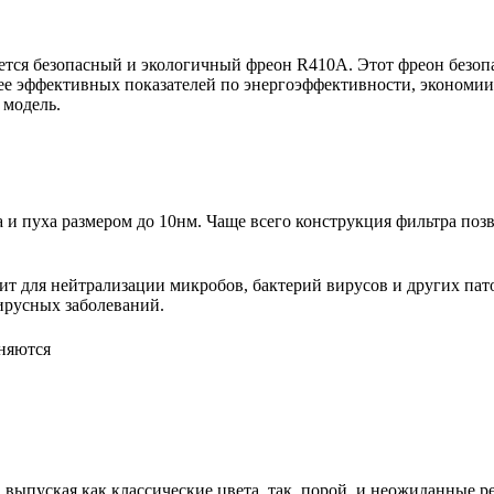
тся безопасный и экологичный фреон R410A. Этот фреон безопас
ее эффективных показателей по энергоэффективности, экономии 
 модель.
 пуха размером до 10нм. Чаще всего конструкция фильтра позво
т для нейтрализации микробов, бактерий вирусов и других пат
ирусных заболеваний.
няются
выпуская как классические цвета, так, порой, и неожиданные р