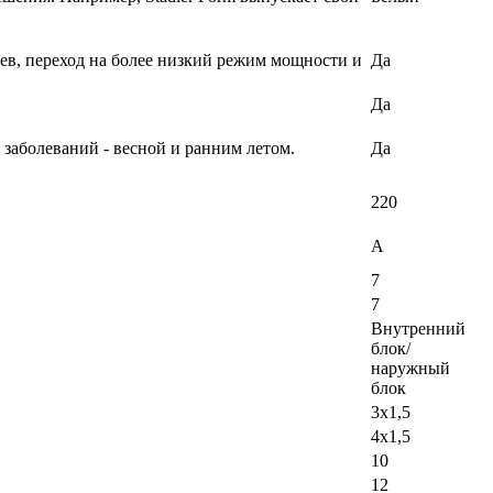
ев, переход на более низкий режим мощности и
Да
Да
 заболеваний - весной и ранним летом.
Да
220
A
7
7
Внутренний
блок/
наружный
блок
3х1,5
4х1,5
10
12