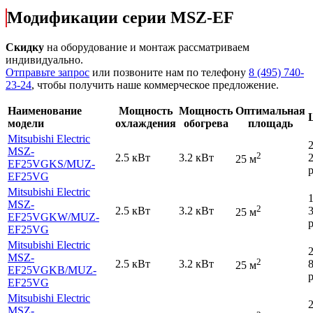
Модификации серии MSZ-EF
Скидку
на оборудование и монтаж рассматриваем
индивидуально.
Отправьте запрос
или позвоните нам по телефону
8 (495) 740-
23-24
, чтобы получить наше коммерческое предложение.
Наименование
Мощность
Мощность
Оптимальная
модели
охлаждения
обогрева
площадь
Mitsubishi Electric
MSZ-
2
2.5 кВт
3.2 кВт
25 м
EF25VGKS
/MUZ-
р
EF25VG
Mitsubishi Electric
MSZ-
2
2.5 кВт
3.2 кВт
25 м
EF25VGKW
/MUZ-
р
EF25VG
Mitsubishi Electric
MSZ-
2
2.5 кВт
3.2 кВт
25 м
EF25VGKB
/MUZ-
р
EF25VG
Mitsubishi Electric
MSZ-