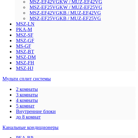
MSZ-EF42VGKW / MUZ-EF42VG
MSZ-EF25VGKW / MUZ-EF25VG
MSZ-EF42VGKB / MUZ-EF42VG
MSZ-EF25VGKB / MUZ-EF25VG
MSZ-LN
PKA-M
MSZ-SF
MSZ-GF
MS-GF
MSZ-BT
MSZ-DM
MSZ-FH
MSZ-HJ
Мульти сплит системы
2 комнаты
3 комнаты
4 комнаты
5 комнат
Внутренние блоки
до 8 комнат
Канальные кондиционеры
PEA-RP