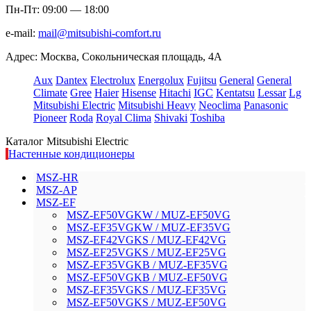
Пн-Пт: 09:00 — 18:00
e-mail:
mail@mitsubishi-comfort.ru
Адрес: Москва, Сокольническая площадь, 4А
Aux
Dantex
Electrolux
Energolux
Fujitsu
General
General
Climate
Gree
Haier
Hisense
Hitachi
IGC
Kentatsu
Lessar
Lg
Mitsubishi Electric
Mitsubishi Heavy
Neoclima
Panasonic
Pioneer
Roda
Royal Clima
Shivaki
Toshiba
Каталог Mitsubishi Electric
Настенные кондиционеры
MSZ-HR
MSZ-AP
MSZ-EF
MSZ-EF50VGKW / MUZ-EF50VG
MSZ-EF35VGKW / MUZ-EF35VG
MSZ-EF42VGKS / MUZ-EF42VG
MSZ-EF25VGKS / MUZ-EF25VG
MSZ-EF35VGKB / MUZ-EF35VG
MSZ-EF50VGKB / MUZ-EF50VG
MSZ-EF35VGKS / MUZ-EF35VG
MSZ-EF50VGKS / MUZ-EF50VG