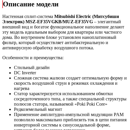
Описание модели
Настенная сплит-система
Mitsubishi Electric (Митсубиши
Электрик) MSZ-EF35VGKB/MUZ-EF35VG
– элегантный
внешний вид и богатое функциональное наполнение делают
эту модель идеальным выбором для квартиры или частного
дома. Во внутреннем блоке установлен наноплатиновый
фильтр, который осуществляет антибактериальную и
антивирусную обработку воздушного потока.
Особенности и преимущества:
Стильный дизайн
DC Inverter
Сложная система жалюзи создает оптимальную форму и
скорость воздушной струи в режимах охлаждения и
нагрева
Статор характеризуется использованием обмотки
сосредоточенного типа, а также специальной структуры
полюсов статора, называемой «Poki Poki Core»
Редкоземельный магнит
Применение амплитудно-импульсной модуляции PAM
позволило максимально приблизить ток в цепи питания
инверторной системы к синусоидальной форме,