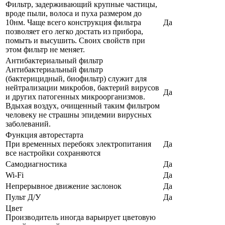
Фильтр, задерживающий крупные частицы,
вроде пыли, волоса и пуха размером до
10нм. Чаще всего конструкция фильтра
Да
позволяет его легко достать из прибора,
помыть и высушить. Своих свойств при
этом фильтр не меняет.
Антибактериальный фильтр
Антибактериальный фильтр
(бактерицидный, биофильтр) служит для
нейтрализации микробов, бактерий вирусов
Да
и других патогенных микроорганизмов.
Вдыхая воздух, очищенный таким фильтром
человеку не страшны эпидемии вирусных
заболеваний.
Функция авторестарта
При временных перебоях электропитания
Да
все настройки сохраняются
Самодиагностика
Да
Wi-Fi
Да
Непрерывное движение заслонок
Да
Пульт Д/У
Да
Цвет
Производитель иногда варьирует цветовую