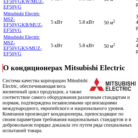
EF50VGKW
/MUZ-
р
EF50VG
Mitsubishi Electric
MSZ-
2
5 кВт
5.8 кВт
50 м
EF50VGKB
/MUZ-
р
EF50VG
Mitsubishi Electric
MSZ-
2
5 кВт
5.8 кВт
50 м
EF50VGKS
/MUZ-
р
EF50VG
О кондиционерах Mitsubishi Electric
Cистема качества корпорации
Mitsubishi
Electric
, обеспечивающая весь
жизненный цикл продукции, а также
соответствие самого оборудования различным стандартам и
нормам, подтверждена независимыми организациями
международного, европейского и национального уровня.
Компания производит кондиционеры, превосходящие по
своим параметрам требования национальных стандартов и в
добровольном порядке доказала это путем ряда специальных
испытаний товара.