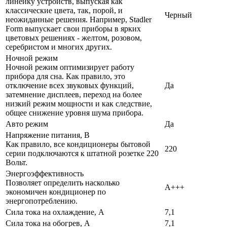
линейку устройств, выпуская как
классические цвета, так, порой, и
Черный
неожиданные решения. Например, Stadler
Form выпускает свои приборы в ярких
цветовых решениях - желтом, розовом,
серебристом и многих других.
Ночной режим
Ночной режим оптимизирует работу
прибора для сна. Как правило, это
отключение всех звуковых функций,
Да
затемнение дисплеев, переход на более
низкий режим мощности и как следствие,
общее снижение уровня шума прибора.
Авто режим
Да
Напряжение питания, В
Как правило, все кондиционеры бытовой
220
серии подключаются к штатной розетке 220
Вольт.
Энергоэффективность
Позволяет определить насколько
A+++
экономичен кондиционер по
энергопотреблению.
Сила тока на охлаждение, А
7,1
Сила тока на обогрев, А
7,1