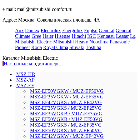
e-mail:
mail@mitsubishi-comfort.ru
Адрес: Москва, Сокольническая площадь, 4А
Aux
Dantex
Electrolux
Energolux
Fujitsu
General
General
Climate
Gree
Haier
Hisense
Hitachi
IGC
Kentatsu
Lessar
Lg
Mitsubishi Electric
Mitsubishi Heavy
Neoclima
Panasonic
Pioneer
Roda
Royal Clima
Shivaki
Toshiba
Каталог Mitsubishi Electric
Настенные кондиционеры
MSZ-HR
MSZ-AP
MSZ-EF
MSZ-EF50VGKW / MUZ-EF50VG
MSZ-EF35VGKW / MUZ-EF35VG
MSZ-EF42VGKS / MUZ-EF42VG
MSZ-EF25VGKS / MUZ-EF25VG
MSZ-EF35VGKB / MUZ-EF35VG
MSZ-EF50VGKB / MUZ-EF50VG
MSZ-EF35VGKS / MUZ-EF35VG
MSZ-EF50VGKS / MUZ-EF50VG
MSZ-EF42VGKW / MUZ-EF42VG