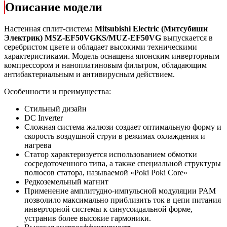
Описание модели
Настенная сплит-система
Mitsubishi Electric (Митсубиши
Электрик) MSZ-EF50VGKS/MUZ-EF50VG
выпускается в
серебристом цвете и обладает высокими техническими
характеристиками. Модель оснащена японским инверторным
компрессором и наноплатиновым фильтром, обладающим
антибактериальным и антивирусным действием.
Особенности и преимущества:
Стильный дизайн
DC Inverter
Сложная система жалюзи создает оптимальную форму и
скорость воздушной струи в режимах охлаждения и
нагрева
Статор характеризуется использованием обмотки
сосредоточенного типа, а также специальной структуры
полюсов статора, называемой «Poki Poki Core»
Редкоземельный магнит
Применение амплитудно-импульсной модуляции PAM
позволило максимально приблизить ток в цепи питания
инверторной системы к синусоидальной форме,
устранив более высокие гармоники.