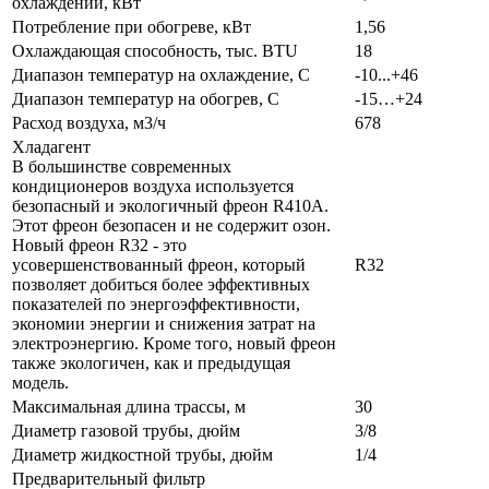
охлаждении, кВт
Потребление при обогреве, кВт
1,56
Охлаждающая способность, тыс. BTU
18
Диапазон температур на охлаждение, С
-10...+46
Диапазон температур на обогрев, С
-15…+24
Расход воздуха, м3/ч
678
Хладагент
В большинстве современных
кондиционеров воздуха используется
безопасный и экологичный фреон R410A.
Этот фреон безопасен и не содержит озон.
Новый фреон R32 - это
усовершенствованный фреон, который
R32
позволяет добиться более эффективных
показателей по энергоэффективности,
экономии энергии и снижения затрат на
электроэнергию. Кроме того, новый фреон
также экологичен, как и предыдущая
модель.
Максимальная длина трассы, м
30
Диаметр газовой трубы, дюйм
3/8
Диаметр жидкостной трубы, дюйм
1/4
Предварительный фильтр