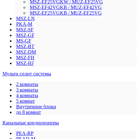
MSZ-EF25VGKW / MUZ-EF25VG
MSZ-EF42VGKB / MUZ-EF42VG
MSZ-EF25VGKB / MUZ-EF25VG
MSZ-LN
PKA-M
MSZ-SF
MSZ-GF
MS-GF
MSZ-BT
MSZ-DM
MSZ-FH
MSZ-HJ
Мульти сплит системы
2 комнаты
3 комнаты
4 комнаты
5 комнат
Внутренние блоки
до 8 комнат
Канальные кондиционеры
PEA-RP
PEAD-M