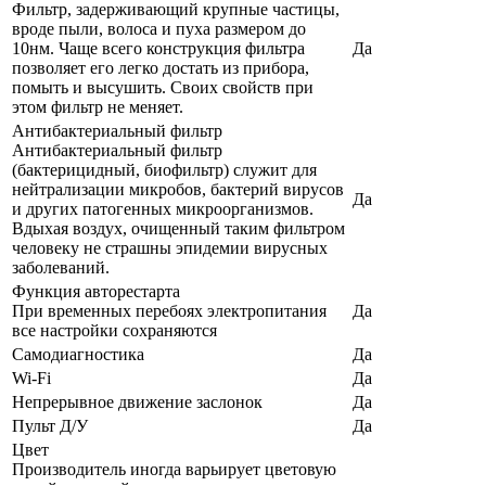
Фильтр, задерживающий крупные частицы,
вроде пыли, волоса и пуха размером до
10нм. Чаще всего конструкция фильтра
Да
позволяет его легко достать из прибора,
помыть и высушить. Своих свойств при
этом фильтр не меняет.
Антибактериальный фильтр
Антибактериальный фильтр
(бактерицидный, биофильтр) служит для
нейтрализации микробов, бактерий вирусов
Да
и других патогенных микроорганизмов.
Вдыхая воздух, очищенный таким фильтром
человеку не страшны эпидемии вирусных
заболеваний.
Функция авторестарта
При временных перебоях электропитания
Да
все настройки сохраняются
Самодиагностика
Да
Wi-Fi
Да
Непрерывное движение заслонок
Да
Пульт Д/У
Да
Цвет
Производитель иногда варьирует цветовую