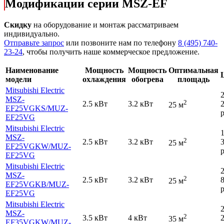
Модификации серии MSZ-EF
Скидку
на оборудование и монтаж рассматриваем
индивидуально.
Отправьте запрос
или позвоните нам по телефону
8 (495) 740-
23-24
, чтобы получить наше коммерческое предложение.
Наименование
Мощность
Мощность
Оптимальная
модели
охлаждения
обогрева
площадь
Mitsubishi Electric
MSZ-
2
2.5 кВт
3.2 кВт
25 м
EF25VGKS
/MUZ-
р
EF25VG
Mitsubishi Electric
MSZ-
2
2.5 кВт
3.2 кВт
25 м
EF25VGKW
/MUZ-
р
EF25VG
Mitsubishi Electric
MSZ-
2
2.5 кВт
3.2 кВт
25 м
EF25VGKB
/MUZ-
р
EF25VG
Mitsubishi Electric
MSZ-
2
3.5 кВт
4 кВт
35 м
EF35VGKW
/MUZ-