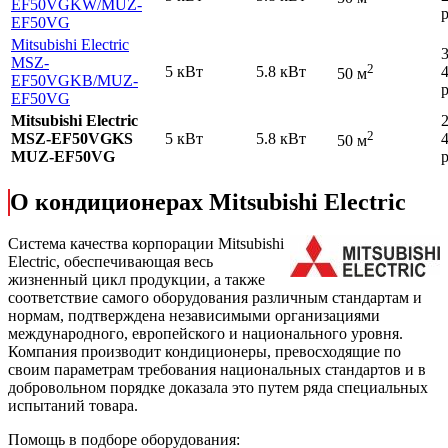
EF50VGKW
/MUZ-
р
EF50VG
Mitsubishi Electric
MSZ-
2
5 кВт
5.8 кВт
50 м
EF50VGKB
/MUZ-
р
EF50VG
Mitsubishi Electric
2
MSZ-EF50VGKS
5 кВт
5.8 кВт
50 м
MUZ-EF50VG
р
О кондиционерах Mitsubishi Electric
Cистема качества корпорации
Mitsubishi
Electric
, обеспечивающая весь
жизненный цикл продукции, а также
соответствие самого оборудования различным стандартам и
нормам, подтверждена независимыми организациями
международного, европейского и национального уровня.
Компания производит кондиционеры, превосходящие по
своим параметрам требования национальных стандартов и в
добровольном порядке доказала это путем ряда специальных
испытаний товара.
Помощь в подборе оборудования: