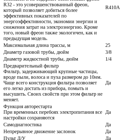
R32 - это усовершенствованный фреон,
R410A
который позволяет добиться более
эффективных показателей по
энергоэффективности, экономии энергии и
снижения затрат на электроэнергию. Кроме
того, новый фреон также экологичен, как и
предыдущая модель.
Максимальная длина трассы, м
25
Диаметр газовой трубы, дюйм
3/8
Диаметр жидкостной трубы, дюйм
1/4
Предварительный фильтр
Фильтр, задерживающий крупные частицы,
вроде пыли, волоса и пуха размером до 10нм.
Чаще всего конструкция фильтра позволяет
Да
его легко достать из прибора, помыть и
высушить. Своих свойств при этом фильтр не
меняет.
Функция авторестарта
При временных перебоях электропитания все
Да
настройки сохраняются
Самодиагностика
Да
Непрерывное движение заслонок
Да
Пульт Д/У
Да