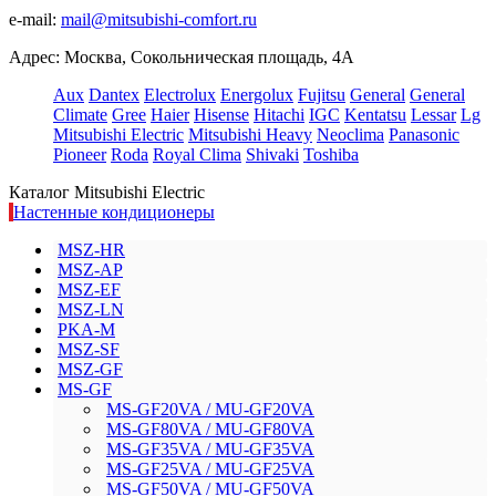
e-mail:
mail@mitsubishi-comfort.ru
Адрес: Москва, Сокольническая площадь, 4А
Aux
Dantex
Electrolux
Energolux
Fujitsu
General
General
Climate
Gree
Haier
Hisense
Hitachi
IGC
Kentatsu
Lessar
Lg
Mitsubishi Electric
Mitsubishi Heavy
Neoclima
Panasonic
Pioneer
Roda
Royal Clima
Shivaki
Toshiba
Каталог Mitsubishi Electric
Настенные кондиционеры
MSZ-HR
MSZ-AP
MSZ-EF
MSZ-LN
PKA-M
MSZ-SF
MSZ-GF
MS-GF
MS-GF20VA / MU-GF20VA
MS-GF80VA / MU-GF80VA
MS-GF35VA / MU-GF35VA
MS-GF25VA / MU-GF25VA
MS-GF50VA / MU-GF50VA