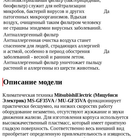
Антибактериальный фильтр (бактерицидный,
биофильтр) служит для нейтрализации
микробов, бактерий вирусов и других
Да
патогенных микроорганизмов. Вдыхая
воздух, очищенный таким фильтром человеку
не страшны эпидемии вирусных заболеваний.
Антиаллергенный фильтр
Антиаллергенная очистка воздуха станет
спасением для людей, страдающих аллергией
и астмой, особенно в период обострения
Да
заболеваний - весной и ранним летом.
Антиаллергенный фильтр уничтожает пыльцу
растений и аллергенны из шерсти животных.
Описание модели
Климатическая техника
MitsubishiElectric
(Мицубиси
Электрик)
MS-GF35VA / MU-GF35VA
функционирует
практически бесшумно, на низких скоростях работу
оборудование незаметно, отсутствуют жужжание и звуки
движения жалюзи. Для изготовления корпуса используется
высококачественный пластмасс, который имеет приятную
гладкую поверхность. Соответственно весь внешний вид
приобретает определенную привлекательность и изящность,