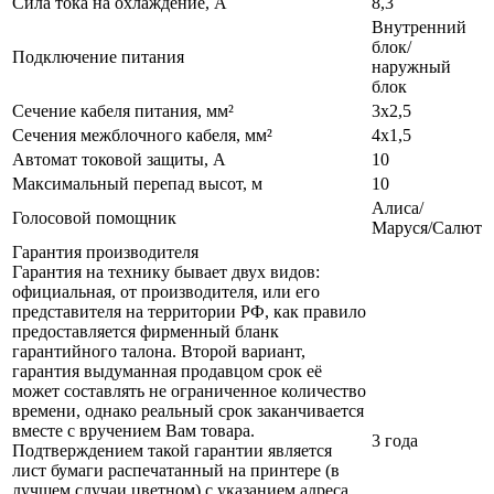
Сила тока на охлаждение, А
8,3
Внутренний
блок/
Подключение питания
наружный
блок
Сечение кабеля питания, мм²
3х2,5
Сечения межблочного кабеля, мм²
4х1,5
Автомат токовой защиты, А
10
Максимальный перепад высот, м
10
Алиса/
Голосовой помощник
Маруся/Салют
Гарантия производителя
Гарантия на технику бывает двух видов:
официальная, от производителя, или его
представителя на территории РФ, как правило
предоставляется фирменный бланк
гарантийного талона. Второй вариант,
гарантия выдуманная продавцом срок её
может составлять не ограниченное количество
времени, однако реальный срок заканчивается
вместе с вручением Вам товара.
3 года
Подтверждением такой гарантии является
лист бумаги распечатанный на принтере (в
лучшем случаи цветном) с указанием адреса