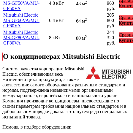
Сравн
2
MS-GF50VA
/MU-
4.8 кВт
960
48 м
Купит
GF50VA
руб.
Mitsubishi Electric
205
Сравн
2
MS-GF60VA
/MU-
6.4 кВт
800
64 м
Купит
GF60VA
руб.
Mitsubishi Electric
244
Сравн
2
MS-GF80VA
/MU-
8 кВт
320
80 м
Купит
GF80VA
руб.
О кондиционерах Mitsubishi Electric
Cистема качества корпорации
Mitsubishi
Electric
, обеспечивающая весь
жизненный цикл продукции, а также
соответствие самого оборудования различным стандартам и
нормам, подтверждена независимыми организациями
международного, европейского и национального уровня.
Компания производит кондиционеры, превосходящие по
своим параметрам требования национальных стандартов и в
добровольном порядке доказала это путем ряда специальных
испытаний товара.
Помощь в подборе оборудования: