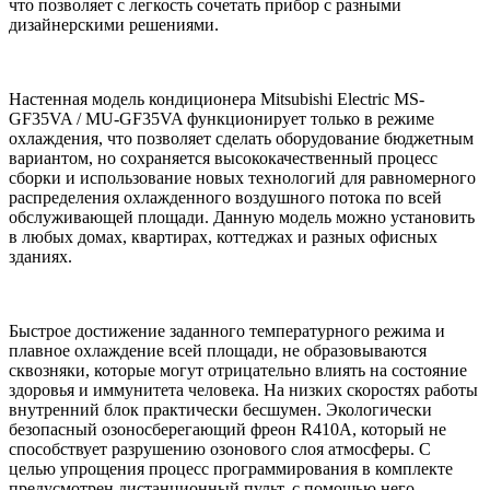
что позволяет с легкость сочетать прибор с разными
дизайнерскими решениями.
Настенная модель кондиционера Mitsubishi Electric MS-
GF35VA / MU-GF35VA функционирует только в режиме
охлаждения, что позволяет сделать оборудование бюджетным
вариантом, но сохраняется высококачественный процесс
сборки и использование новых технологий для равномерного
распределения охлажденного воздушного потока по всей
обслуживающей площади. Данную модель можно установить
в любых домах, квартирах, коттеджах и разных офисных
зданиях.
Быстрое достижение заданного температурного режима и
плавное охлаждение всей площади, не образовываются
сквозняки, которые могут отрицательно влиять на состояние
здоровья и иммунитета человека. На низких скоростях работы
внутренний блок практически бесшумен. Экологически
безопасный озоносберегающий фреон R410A, который не
способствует разрушению озонового слоя атмосферы. С
целью упрощения процесс программирования в комплекте
предусмотрен дистанционный пульт, с помощью него