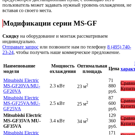
пользователь может задавать нужный уровень охлаждения, не
вставая со своего места.
Модификации серии MS-GF
Скидку
на оборудование и монтаж рассматриваем
индивидуально.
Отправьте запрос
или позвоните нам по телефону
8 (495) 740-
23-24
, чтобы получить наше коммерческое предложение.
Наименование
Мощность
Оптимальная
Цена
харак
модели
охлаждения
площадь
Mitsubishi Electric
71
Сравн
2
MS-GF20VA
/MU-
2.3 кВт
880
23 м
Купит
GF20VA
руб.
Mitsubishi Electric
87
Сравн
2
MS-GF25VA
/MU-
2.5 кВт
600
25 м
Купит
GF25VA
руб.
Mitsubishi Electric
129
Сравн
2
MS-GF35VA MU-
3.4 кВт
360
34 м
Купит
GF35VA
руб.
Mitsubishi Electric
171