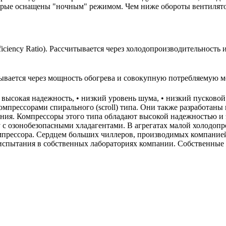
орые оснащены "ночным" режимом. Чем ниже обороты вентилято
iciency Ratio). Рассчитывается через холодопроизводительност
ывается через мощность обогрева и совокупную потребляемую 
 высокая надежность, • низкий уровень шума, • низкий пусково
прессорами спирального (scroll) типа. Они также разработаны 
ания. Компрессоры этого типа обладают высокой надежностью 
у с озонобезопасными хладагентами. В агрегатах малой холодо
прессора. Сердцем больших чиллеров, производимых компанией
спытания в собственных лабораториях компании. Собственные 