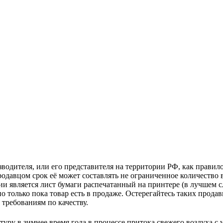
зводителя, или его представителя на территории РФ, как прави
одавцом срок её может составлять не ограниченное количество 
и является лист бумаги распечатанный на принтере (в лучшем с
но только пока товар есть в продаже. Остерегайтесь таких прода
требованиям по качеству.
ру в зимнее время года в процессе притока свежего воздуха с у