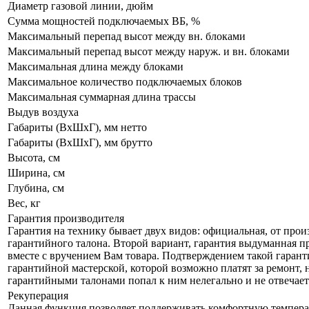
Диаметр газовой линии, дюйм
Сумма мощностей подключаемых ВБ, %
Максимальный перепад высот между вн. блоками
Максимальный перепад высот между наруж. и вн. блоками
Максимальная длина между блоками
Максимальное количество подключаемых блоков
Максимальная суммарная длина трассы
Выдув воздуха
Габариты (ВxШxГ), мм нетто
Габариты (ВxШxГ), мм брутто
Высота, см
Ширина, см
Глубина, см
Вес, кг
Гарантия производителя
Гарантия на технику бывает двух видов: официальная, от прои
гарантийного талона. Второй вариант, гарантия выдуманная пр
вместе с вручением Вам товара. Подтверждением такой гаранти
гарантийной мастерской, которой возможно платят за ремонт, 
гарантийными талонами попал к ним нелегально и не отвечает 
Рекуперация
Данная функция позволяет поддерживать комфортную температу