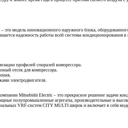
1
– это модель инновационного наружного блока, оборудованного
ышается надежность работы всей системы кондиционирования в 
мизации профилей спиралей компрессора.
нный отсек для компрессора.
ения.
ками электродвигателя.
пании Mitsubishi Electric – это прекрасное решение задачи ко
мощные полупромышленные агрегаты, производительные и высок
нальных VRF-систем CITY MULTI широк и включает в себя моде