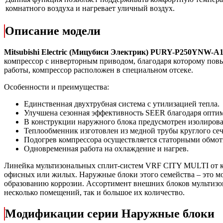
комнатного воздуха и нагревает уличный воздух.
Описание модели
Mitsubishi
Electric
(Мицубиси Электрик) PURY-P250YNW-A
компрессор с инверторным приводом, благодаря которому пов
работы, компрессор расположен в специальном отсеке.
Особенности и преимущества:
Единственная двухтрубная система с утилизацией тепла.
Улучшена сезонная эффективность SEER благодаря опти
В конструкции наружного блока предусмотрен изолирова
Теплообменник изготовлен из медной трубы круглого сеч
Подогрев компрессора осуществляется статорными обмот
Одновременная работа на охлаждение и нагрев.
Линейка мультизональных сплит-систем VRF CITY MULTI от ком
офисных или жилых. Наружные блоки этого семейства – это 
образованию коррозии. Ассортимент внешних блоков мультизо
несколько помещений, так и большое их количество.
Модификации серии Наружные блоки