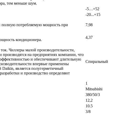
ра, тем меньше шум.
-5…+52
-20...+15
ь и полную потребляемую мощность при
7,98
4,37
мощность кондиционера.
й ток. Чиллеры малой производительности,
и производятся на предприятиях компании, что
и эффективностью и обеспечивают длительную
Спиральный
производительности впервые применены
 Daikin, является полугерметичный
разработки и производство определяют
1
Mitsubishi
380/50/3
12,2
10.5
3/8