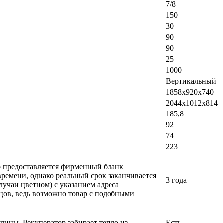
7/8
150
30
90
90
25
1000
Вертикальный
1858х920х740
2044х1012х814
185,8
92
74
223
ло предоставляется фирменный бланк
времени, однако реальный срок заканчивается
3 года
лучаи цветном) с указанием адреса
вцов, ведь возможно товар с подобными
лицы. Рекуператор забирает тепло из
Есть