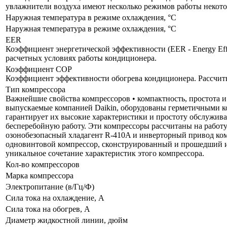
увлажнители воздуха имеют несколько режимов работы некот
Наружная температура в режиме охлаждения, °C
Наружная температура в режиме охлаждения, °C
EER
Коэффициент энергетической эффективности (EER - Energy Eff
расчетных условиях работы кондиционера.
Коэффициент COP
Коэффициент эффективности обогрева кондиционера. Рассчит
Тип компрессора
Важнейшие свойства компрессоров • компактность, простота и
выпускаемые компанией Daikin, оборудованы герметичными ком
гарантирует их высокие характеристики и простоту обслужив
бесперебойную работу. Эти компрессоры рассчитаны на работ
озонобезопасный хладагент R-410A и инверторный привод ком
одновинтовой компрессор, сконструированный и прошедший и
уникальное сочетание характеристик этого компрессора.
Кол-во компрессоров
Марка компрессора
Электропитание (в/Гц/Ф)
Сила тока на охлаждение, А
Сила тока на обогрев, А
Диаметр жидкостной линии, дюйм