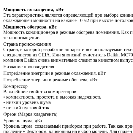
Мощность охлаждения, кВт
Эта характеристика является определяющей при выборе кондиц
охлаждающей мощности на каждые 10 м2 при высоте потолков 
Мощность обогрева, кВт
Мощность кондиционера в режиме обогрева помещения. Как пр
теплопоглащение.
Страна происхождения
Страна, в которой разработан аппарат и все используемые тех
специалистов из США. Или японский очиститель Daikin MC70LV
компания Daikin очень внимательно следит за качеством выпу
Название производителя
Потребление энегргии в режиме охлаждения, кВт
Потребление энергии в режиме обогрева, кВт
Компрессор
Важнейшие свойства компрессоров:
• компактность, простота и высокая надежность
• низкий уровень шума
• низкий пусковой ток
Фреон (Марка хладагента)
Уровень шума, дБа
Уровень шума, создаваемый прибором при работе. Так как приб
последним фактором, влияющим на выбор модели. Для спален р