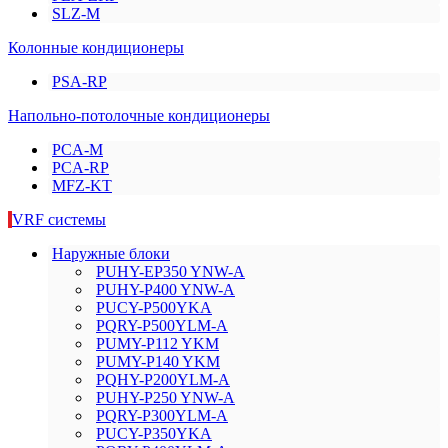
SLZ-M
Колонные кондиционеры
PSA-RP
Напольно-потолочные кондиционеры
PCA-M
PCA-RP
MFZ-KT
VRF системы
Наружные блоки
PUHY-EP350 YNW-A
PUHY-P400 YNW-A
PUCY-P500YKA
PQRY-P500YLM-A
PUMY-P112 YKM
PUMY-P140 YKM
PQHY-P200YLM-A
PUHY-P250 YNW-A
PQRY-P300YLM-A
PUCY-P350YKA