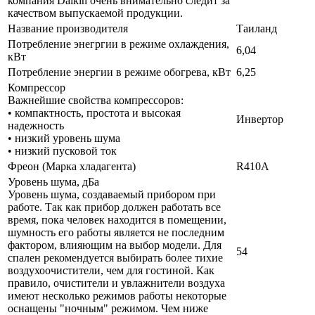
компания Daikin очень внимательно следит за
качеством выпускаемой продукции.
Название производителя
Таиланд
Потребление энегргии в режиме охлаждения,
6,04
кВт
Потребление энергии в режиме обогрева, кВт
6,25
Компрессор
Важнейшие свойства компрессоров:
• компактность, простота и высокая
Инвертор
надежность
• низкий уровень шума
• низкий пусковой ток
Фреон (Марка хладагента)
R410A
Уровень шума, дБа
Уровень шума, создаваемый прибором при
работе. Так как прибор должен работать все
время, пока человек находится в помещении,
шумность его работы является не последним
фактором, влияющим на выбор модели. Для
54
спален рекомендуется выбирать более тихие
воздухоочистители, чем для гостиной. Как
правило, очистители и увлажнители воздуха
имеют несколько режимов работы некоторые
оснащены "ночным" режимом. Чем ниже