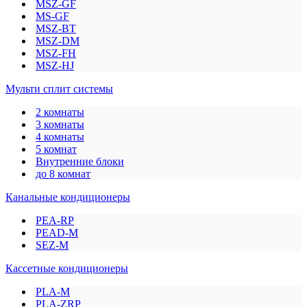
MSZ-GF
MS-GF
MSZ-BT
MSZ-DM
MSZ-FH
MSZ-HJ
Мульти сплит системы
2 комнаты
3 комнаты
4 комнаты
5 комнат
Внутренние блоки
до 8 комнат
Канальные кондиционеры
PEA-RP
PEAD-M
SEZ-M
Кассетные кондиционеры
PLA-M
PLA-ZRP