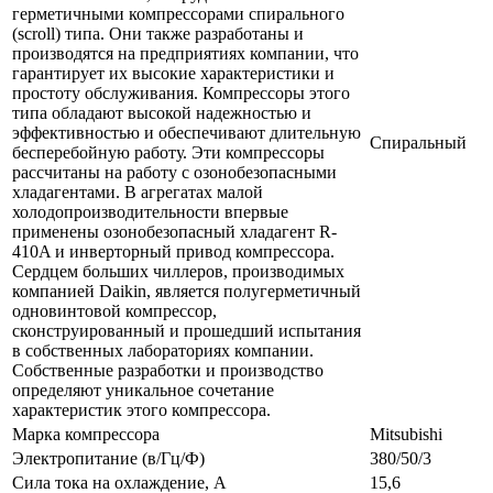
герметичными компрессорами спирального
(scroll) типа. Они также разработаны и
производятся на предприятиях компании, что
гарантирует их высокие характеристики и
простоту обслуживания. Компрессоры этого
типа обладают высокой надежностью и
эффективностью и обеспечивают длительную
Спиральный
бесперебойную работу. Эти компрессоры
рассчитаны на работу с озонобезопасными
хладагентами. В агрегатах малой
холодопроизводительности впервые
применены озонобезопасный хладагент R-
410A и инверторный привод компрессора.
Сердцем больших чиллеров, производимых
компанией Daikin, является полугерметичный
одновинтовой компрессор,
сконструированный и прошедший испытания
в собственных лабораториях компании.
Собственные разработки и производство
определяют уникальное сочетание
характеристик этого компрессора.
Марка компрессора
Mitsubishi
Электропитание (в/Гц/Ф)
380/50/3
Сила тока на охлаждение, А
15,6