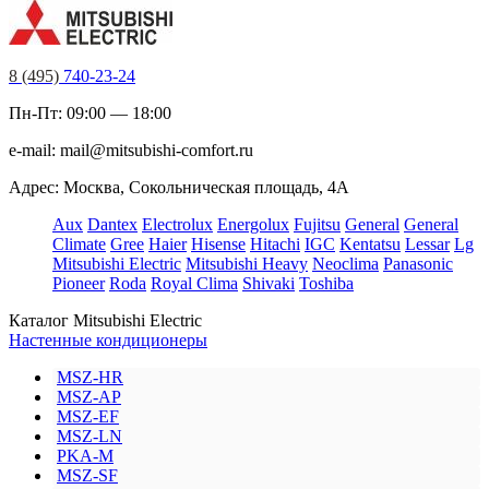
8 (495)
740-23-24
Пн-Пт: 09:00 — 18:00
e-mail:
mail@mitsubishi-comfort.ru
Адрес: Москва, Сокольническая площадь, 4А
Aux
Dantex
Electrolux
Energolux
Fujitsu
General
General
Climate
Gree
Haier
Hisense
Hitachi
IGC
Kentatsu
Lessar
Lg
Mitsubishi Electric
Mitsubishi Heavy
Neoclima
Panasonic
Pioneer
Roda
Royal Clima
Shivaki
Toshiba
Каталог Mitsubishi Electric
Настенные кондиционеры
MSZ-HR
MSZ-AP
MSZ-EF
MSZ-LN
PKA-M
MSZ-SF