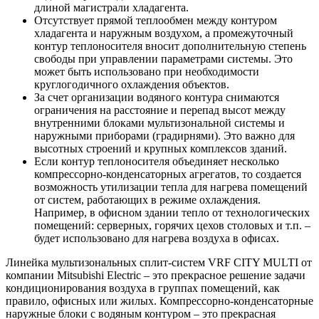
длиной магистрали хладагента.
Отсутствует прямой теплообмен между контуром
хладагента и наружным воздухом, а промежуточный
контур теплоносителя вносит дополнительную степень
свободы при управлении параметрами системы. Это
может быть использовано при необходимости
круглогодичного охлаждения объектов.
За счет организации водяного контура снимаются
ограничения на расстояние и перепад высот между
внутренними блоками мультизональной системы и
наружными приборами (градирнями). Это важно для
высотных строений и крупных комплексов зданий.
Если контур теплоносителя объединяет несколько
компрессорно-конденсаторных агрегатов, то создается
возможность утилизации тепла для нагрева помещений
от систем, работающих в режиме охлаждения.
Например, в офисном здании тепло от технологических
помещений: серверных, горячих цехов столовых и т.п. –
будет использовано для нагрева воздуха в офисах.
Линейка мультизональных сплит-систем VRF CITY MULTI от
компании Mitsubishi Electric – это прекрасное решение задачи
кондиционирования воздуха в группах помещений, как
правило, офисных или жилых. Компрессорно-конденсаторные
наружные блоки с водяным контуром – это прекрасная