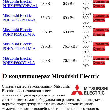
Mitsubishi Electric
Сравнить
63 кВт
63 кВт
820
PURY-P550YNW-A1
Купить
руб.
5 263
Mitsubishi Electric
Сравнить
63 кВт
69 кВт
680
PQHY-P550YLM-A
Купить
руб.
5 502
Mitsubishi Electric
Сравнить
63 кВт
69 кВт
880
PQRY-P550YLM-A
Купить
руб.
5 790
Mitsubishi Electric
Сравнить
69 кВт
76.5 кВт
060
PQHY-P600YLM-A
Купить
руб.
6 053
Mitsubishi Electric
Сравнить
69 кВт
76.5 кВт
250
PQRY-P600YLM-A
Купить
руб.
О кондиционерах Mitsubishi Electric
Cистема качества корпорации Mitsubishi
Electric, обеспечивающая весь
жизненный цикл продукции, а также
соответствие самого оборудования различным стандартам и
нормам, подтверждена независимыми организациями
международного, европейского и национального уровня.