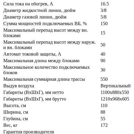
Сила тока на обогрев, А
16.5
Диаметр жидкостной линии, дюйм
3/8
Диаметр газовой линии, дюйм
5/8
Сумма мощностей подключаемых ВБ, %
150
Максимальный перепад высот между вн.
15
блоками
Максимальный перепад высот между наруж.
50
и вн. блоками
Автомат токовой защиты, A
40
Максимальная длина между блоками
90
Максимальное количество подключаемых
30
блоков
Максимальная суммарная длина трассы
550
Выдув воздуха
Вертикальный
Габариты (ВxШxГ), мм нетто
1100х880х550
Габариты (ВxШxГ), мм брутто
1210х968х605
Высота, см
110
Ширина, см
88
Глубина, см
55
Вес, кг
172
Гарантия производителя