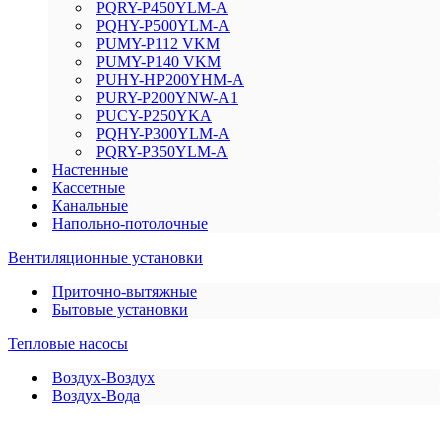
PQRY-P450YLM-A
PQHY-P500YLM-A
PUMY-P112 VKM
PUMY-P140 VKM
PUHY-HP200YHM-A
PURY-P200YNW-A1
PUCY-P250YKA
PQHY-P300YLM-A
PQRY-P350YLM-A
Настенные
Кассетные
Канальные
Напольно-потолочные
Вентиляционные установки
Приточно-вытяжные
Бытовые установки
Тепловые насосы
Воздух-Воздух
Воздух-Вода