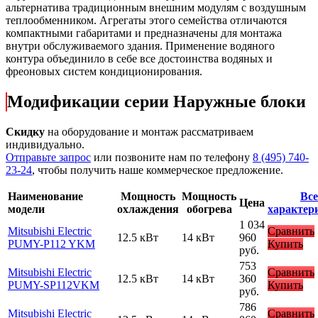
альтернатива традиционным внешним модулям с воздушным
теплообменником. Агрегаты этого семейства отличаются
компактными габаритами и предназначены для монтажа
внутри обслуживаемого здания. Применение водяного
контура объединило в себе все достоинства водяных и
фреоновых систем кондиционирования.
Модификации серии Наружные блоки
Скидку
на оборудование и монтаж рассматриваем
индивидуально.
Отправьте запрос
или позвоните нам по телефону
8 (495) 740-
23-24
, чтобы получить наше коммерческое предложение.
Наименование
Мощность
Мощность
Все
Цена
модели
охлаждения
обогрева
характер
1 034
Mitsubishi Electric
Сравнить
12.5 кВт
14 кВт
960
PUMY-P112 YKM
Купить
руб.
753
Mitsubishi Electric
Сравнить
12.5 кВт
14 кВт
360
PUMY-SP112VKM
Купить
руб.
786
Mitsubishi Electric
Сравнить