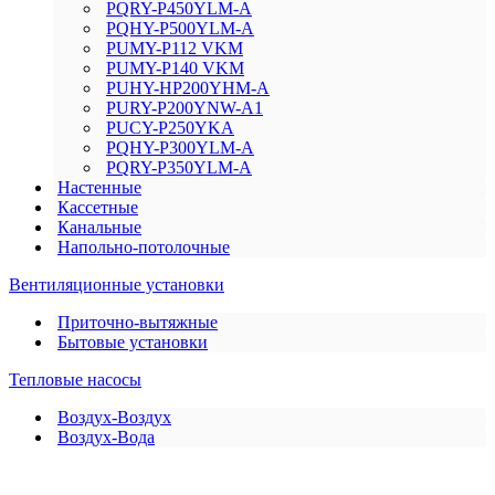
PQRY-P450YLM-A
PQHY-P500YLM-A
PUMY-P112 VKM
PUMY-P140 VKM
PUHY-HP200YHM-A
PURY-P200YNW-A1
PUCY-P250YKA
PQHY-P300YLM-A
PQRY-P350YLM-A
Настенные
Кассетные
Канальные
Напольно-потолочные
Вентиляционные установки
Приточно-вытяжные
Бытовые установки
Тепловые насосы
Воздух-Воздух
Воздух-Вода