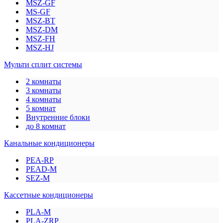
MSZ-GF
MS-GF
MSZ-BT
MSZ-DM
MSZ-FH
MSZ-HJ
Мульти сплит системы
2 комнаты
3 комнаты
4 комнаты
5 комнат
Внутренние блоки
до 8 комнат
Канальные кондиционеры
PEA-RP
PEAD-M
SEZ-M
Кассетные кондиционеры
PLA-M
PLA-ZRP