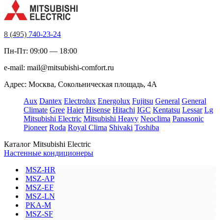
8 (495)
740-23-24
Пн-Пт: 09:00 — 18:00
e-mail:
mail@mitsubishi-comfort.ru
Адрес: Москва, Сокольническая площадь, 4А
Aux
Dantex
Electrolux
Energolux
Fujitsu
General
General
Climate
Gree
Haier
Hisense
Hitachi
IGC
Kentatsu
Lessar
Lg
Mitsubishi Electric
Mitsubishi Heavy
Neoclima
Panasonic
Pioneer
Roda
Royal Clima
Shivaki
Toshiba
Каталог Mitsubishi Electric
Настенные кондиционеры
MSZ-HR
MSZ-AP
MSZ-EF
MSZ-LN
PKA-M
MSZ-SF