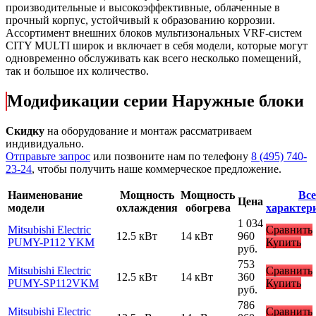
производительные и высокоэффективные, облаченные в
прочный корпус, устойчивый к образованию коррозии.
Ассортимент внешних блоков мультизональных VRF-систем
CITY MULTI широк и включает в себя модели, которые могут
одновременно обслуживать как всего несколько помещений,
так и большое их количество.
Модификации серии Наружные блоки
Скидку
на оборудование и монтаж рассматриваем
индивидуально.
Отправьте запрос
или позвоните нам по телефону
8 (495) 740-
23-24
, чтобы получить наше коммерческое предложение.
Наименование
Мощность
Мощность
Все
Цена
модели
охлаждения
обогрева
характер
1 034
Mitsubishi Electric
Сравнить
12.5 кВт
14 кВт
960
PUMY-P112 YKM
Купить
руб.
753
Mitsubishi Electric
Сравнить
12.5 кВт
14 кВт
360
PUMY-SP112VKM
Купить
руб.
786
Mitsubishi Electric
Сравнить