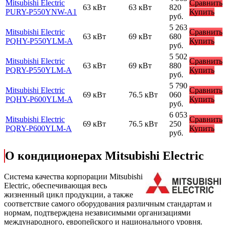
Mitsubishi Electric
Сравнить
63 кВт
63 кВт
820
PURY-P550YNW-A1
Купить
руб.
5 263
Mitsubishi Electric
Сравнить
63 кВт
69 кВт
680
PQHY-P550YLM-A
Купить
руб.
5 502
Mitsubishi Electric
Сравнить
63 кВт
69 кВт
880
PQRY-P550YLM-A
Купить
руб.
5 790
Mitsubishi Electric
Сравнить
69 кВт
76.5 кВт
060
PQHY-P600YLM-A
Купить
руб.
6 053
Mitsubishi Electric
Сравнить
69 кВт
76.5 кВт
250
PQRY-P600YLM-A
Купить
руб.
О кондиционерах Mitsubishi Electric
Cистема качества корпорации
Mitsubishi
Electric
, обеспечивающая весь
жизненный цикл продукции, а также
соответствие самого оборудования различным стандартам и
нормам, подтверждена независимыми организациями
международного, европейского и национального уровня.