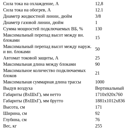
Сила тока на охлаждение, А
12,8
Сила тока на обогрев, А
12.1
Диаметр жидкостной линии, дюйм
3/8
Диаметр газовой линии, дюйм
1
Сумма мощностей подключаемых ВБ, %
130
Максимальный перепад высот между вн.
15
блоками
Максимальный перепад высот между наруж.
50
и вн. блоками
Автомат токовой защиты, A
25
Максимальная длина между блоками
90
Максимальное количество подключаемых
21
блоков
Максимальная суммарная длина трассы
1000
Выдув воздуха
Вертикальный
Габариты (ВxШxГ), мм нетто
1710х920х760
Габариты (ВxШxГ), мм брутто
1881х1012х836
Высота, см
171
Ширина, см
92
Глубина, см
76
Вес, кг
255