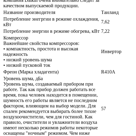
компания Daikin очень внимательно следит за
качеством выпускаемой продукции.
Название производителя
Таиланд
Потребление энегргии в режиме охлаждения,
7,62
кВт
Потребление энергии в режиме обогрева, кВт
7,22
Компрессор
Важнейшие свойства компрессоров:
• компактность, простота и высокая
Инвертор
надежность
• низкий уровень шума
• низкий пусковой ток
Фреон (Марка хладагента)
R410A
Уровень шума, дБа
Уровень шума, создаваемый прибором при
работе. Так как прибор должен работать все
время, пока человек находится в помещении,
шумность его работы является не последним
фактором, влияющим на выбор модели. Для
57
спален рекомендуется выбирать более тихие
воздухоочистители, чем для гостиной. Как
правило, очистители и увлажнители воздуха
имеют несколько режимов работы некоторые
оснащены "ночным" режимом. Чем ниже