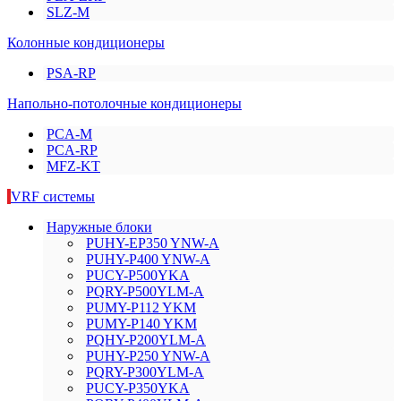
SLZ-M
Колонные кондиционеры
PSA-RP
Напольно-потолочные кондиционеры
PCA-M
PCA-RP
MFZ-KT
VRF системы
Наружные блоки
PUHY-EP350 YNW-A
PUHY-P400 YNW-A
PUCY-P500YKA
PQRY-P500YLM-A
PUMY-P112 YKM
PUMY-P140 YKM
PQHY-P200YLM-A
PUHY-P250 YNW-A
PQRY-P300YLM-A
PUCY-P350YKA