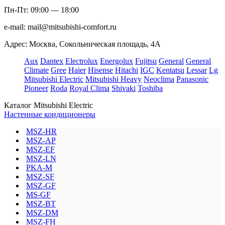
Пн-Пт: 09:00 — 18:00
e-mail:
mail@mitsubishi-comfort.ru
Адрес: Москва, Сокольническая площадь, 4А
Aux
Dantex
Electrolux
Energolux
Fujitsu
General
General
Climate
Gree
Haier
Hisense
Hitachi
IGC
Kentatsu
Lessar
Lg
Mitsubishi Electric
Mitsubishi Heavy
Neoclima
Panasonic
Pioneer
Roda
Royal Clima
Shivaki
Toshiba
Каталог Mitsubishi Electric
Настенные кондиционеры
MSZ-HR
MSZ-AP
MSZ-EF
MSZ-LN
PKA-M
MSZ-SF
MSZ-GF
MS-GF
MSZ-BT
MSZ-DM
MSZ-FH