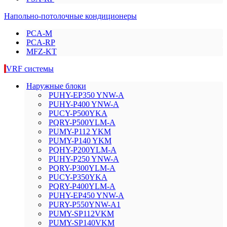
Напольно-потолочные кондиционеры
PCA-M
PCA-RP
MFZ-KT
VRF системы
Наружные блоки
PUHY-EP350 YNW-A
PUHY-P400 YNW-A
PUCY-P500YKA
PQRY-P500YLM-A
PUMY-P112 YKM
PUMY-P140 YKM
PQHY-P200YLM-A
PUHY-P250 YNW-A
PQRY-P300YLM-A
PUCY-P350YKA
PQRY-P400YLM-A
PUHY-EP450 YNW-A
PURY-P550YNW-A1
PUMY-SP112VKM
PUMY-SP140VKM