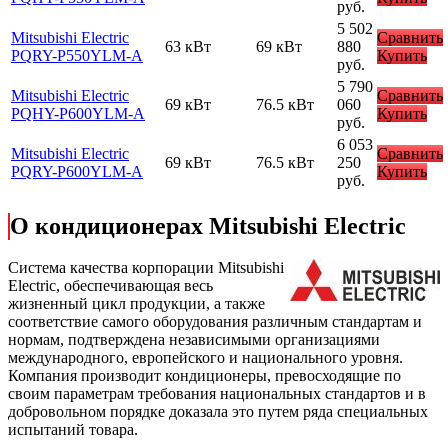
руб.
5 502
Mitsubishi Electric
Сравнить
63 кВт
69 кВт
880
PQRY-P550YLM-A
Купить
руб.
5 790
Mitsubishi Electric
Сравнить
69 кВт
76.5 кВт
060
PQHY-P600YLM-A
Купить
руб.
6 053
Mitsubishi Electric
Сравнить
69 кВт
76.5 кВт
250
PQRY-P600YLM-A
Купить
руб.
О кондиционерах Mitsubishi Electric
Cистема качества корпорации
Mitsubishi
Electric
, обеспечивающая весь
жизненный цикл продукции, а также
соответствие самого оборудования различным стандартам и
нормам, подтверждена независимыми организациями
международного, европейского и национального уровня.
Компания производит кондиционеры, превосходящие по
своим параметрам требования национальных стандартов и в
добровольном порядке доказала это путем ряда специальных
испытаний товара.