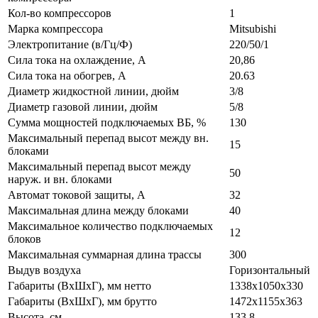
Кол-во компрессоров
1
Марка компрессора
Mitsubishi
Электропитание (в/Гц/Ф)
220/50/1
Сила тока на охлаждение, А
20,86
Сила тока на обогрев, А
20.63
Диаметр жидкостной линии, дюйм
3/8
Диаметр газовой линии, дюйм
5/8
Сумма мощностей подключаемых ВБ, %
130
Максимальный перепад высот между вн.
15
блоками
Максимальный перепад высот между
50
наруж. и вн. блоками
Автомат токовой защиты, A
32
Максимальная длина между блоками
40
Максимальное количество подключаемых
12
блоков
Максимальная суммарная длина трассы
300
Выдув воздуха
Горизонтальный
Габариты (ВxШxГ), мм нетто
1338x1050x330
Габариты (ВxШxГ), мм брутто
1472х1155х363
Высота, см
133,8