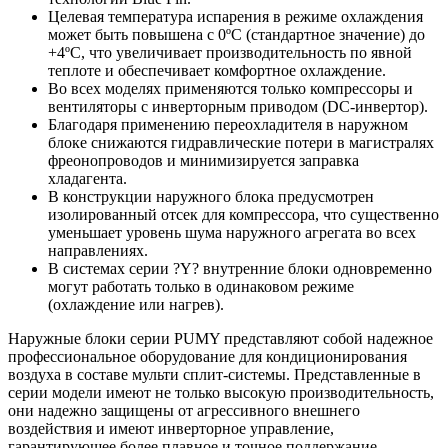
Целевая температура испарения в режиме охлаждения
может быть повышена с 0ºС (стандартное значение) до
+4ºС, что увеличивает производительность по явной
теплоте и обеспечивает комфортное охлаждение.
Во всех моделях применяются только компрессоры и
вентиляторы с инверторным приводом (DC-инвертор).
Благодаря применению переохладителя в наружном
блоке снижаются гидравлические потери в магистралях
фреонопроводов и минимизируется заправка
хладагента.
В конструкции наружного блока предусмотрен
изолированный отсек для компрессора, что существенно
уменьшает уровень шума наружного агрегата во всех
направлениях.
В системах серии ?Y? внутренние блоки одновременно
могут работать только в одинаковом режиме
(охлаждение или нагрев).
Наружные блоки серии PUMY представляют собой надежное
профессиональное оборудование для кондиционирования
воздуха в составе мульти сплит-системы. Представленные в
серии модели имеют не только высокую производительность,
они надежно защищены от агрессивного внешнего
воздействия и имеют инверторное управление,
гарантирующее более плавное и точное поддержание