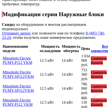
требуемых температур.
Модификации серии Наружные блоки
Скидку
на оборудование и монтаж рассматриваем
индивидуально.
Отправьте запрос
или позвоните нам по телефону
8 (495) 740-
23-24
, чтобы получить наше коммерческое предложение.
Наименование
Мощность
Мощность
Все
Цена
модели
охлаждения
обогрева
характер
1 034
Mitsubishi Electric
Сравнить
12.5 кВт
14 кВт
960
PUMY-P112 YKM
Купить
руб.
753
Mitsubishi Electric
Сравнить
12.5 кВт
14 кВт
360
PUMY-SP112VKM
Купить
руб.
786
Mitsubishi Electric
Сравнить
12.5 кВт
14 кВт
060
PUMY-SP112YKM
Купить
руб.
886
Mitsubishi Electric
Сравнить
12.5 кВт
14 кВт
130
PUMY-P112 VKM
Купить
руб.