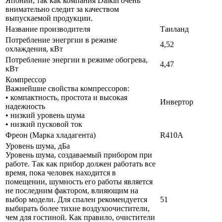
Японии, так как компания Daikin очень
внимательно следит за качеством
выпускаемой продукции.
Название производителя
Таиланд
Потребление энегргии в режиме
4,52
охлаждения, кВт
Потребление энергии в режиме обогрева,
4,47
кВт
Компрессор
Важнейшие свойства компрессоров:
• компактность, простота и высокая
Инвертор
надежность
• низкий уровень шума
• низкий пусковой ток
Фреон (Марка хладагента)
R410A
Уровень шума, дБа
Уровень шума, создаваемый прибором при
работе. Так как прибор должен работать все
время, пока человек находится в
помещении, шумность его работы является
не последним фактором, влияющим на
выбор модели. Для спален рекомендуется
51
выбирать более тихие воздухоочистители,
чем для гостиной. Как правило, очистители