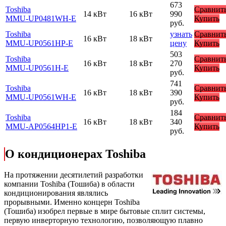
673
Toshiba
Сравнит
14 кВт
16 кВт
990
MMU-UP0481WH-E
Купить
руб.
Toshiba
узнать
Сравнит
16 кВт
18 кВт
MMU-UP0561HP-E
цену
Купить
503
Toshiba
Сравнит
16 кВт
18 кВт
270
MMU-UP0561H-E
Купить
руб.
741
Toshiba
Сравнит
16 кВт
18 кВт
390
MMU-UP0561WH-E
Купить
руб.
184
Toshiba
Сравнит
16 кВт
18 кВт
340
MMU-AP0564HP1-E
Купить
руб.
О кондиционерах Toshiba
На протяжении десятилетий разработки
компании Toshiba (Тошиба) в области
кондиционирования являлись
прорывными. Именно концерн Toshiba
(Тошиба) изобрел первые в мире бытовые сплит системы,
первую инверторную технологию, позволяющую плавно