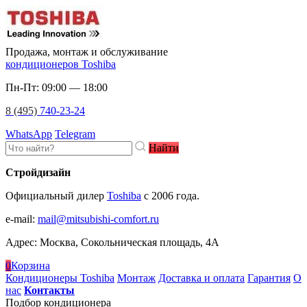
Продажа, монтаж и обслуживание
кондиционеров Toshiba
Пн-Пт: 09:00 — 18:00
8 (495)
740-23-24
WhatsApp
Telegram
Найти
Стройдизайн
Официальный дилер
Toshiba
c 2006 года.
e-mail
:
mail@mitsubishi-comfort.ru
Адрес: Москва, Сокольническая площадь, 4А
0
Корзина
Кондиционеры Toshiba
Монтаж
Доставка и оплата
Гарантия
О
нас
Контакты
Подбор кондиционера