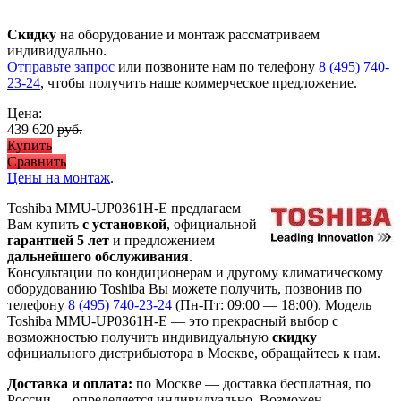
Скидку
на оборудование и монтаж рассматриваем
индивидуально.
Отправьте запрос
или позвоните нам по телефону
8 (495) 740-
23-24
, чтобы получить наше коммерческое предложение.
Цена:
439 620
руб.
Купить
Сравнить
Цены на монтаж
.
Toshiba MMU-UP0361H-E предлагаем
Вам купить
с установкой
, официальной
гарантией 5 лет
и предложением
дальнейшего обслуживания
.
Консультации по кондиционерам и другому климатическому
оборудованию Toshiba Вы можете получить, позвонив по
телефону
8 (495) 740-23-24
(Пн-Пт: 09:00 — 18:00). Модель
Toshiba MMU-UP0361H-E
— это
прекрасный выбор с
возможностью получить индивидуальную
скидку
официального дистрибьютора в Москве, обращайтесь к нам.
Доставка и оплата:
по Москве — доставка бесплатная, по
России — определяется индивидуально. Возможен