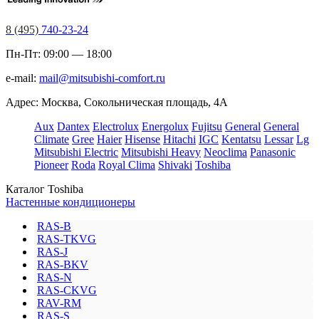
8 (495)
740-23-24
Пн-Пт: 09:00 — 18:00
e-mail:
mail@mitsubishi-comfort.ru
Адрес: Москва, Сокольническая площадь, 4А
Aux
Dantex
Electrolux
Energolux
Fujitsu
General
General
Climate
Gree
Haier
Hisense
Hitachi
IGC
Kentatsu
Lessar
Lg
Mitsubishi Electric
Mitsubishi Heavy
Neoclima
Panasonic
Pioneer
Roda
Royal Clima
Shivaki
Toshiba
Каталог Toshiba
Настенные кондиционеры
RAS-B
RAS-TKVG
RAS-J
RAS-BKV
RAS-N
RAS-CKVG
RAV-RM
RAS-S