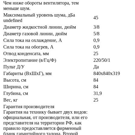
Чем ниже обороты вентилятора, тем
меньше шум.
Максимальный уровень шума, дБа
45
undefined
Диаметр жидкостной линии, дюйм
3/8
Диаметр газовой линии, дюйм
5/8
Сила тока на охлаждение, А
0,9
Сила тока на обогрев, А
0,9
Отвод конденсата, мм
25
Электропитание (в/Гц/Ф)
220/50/1
Пульт Д/У
Да
Габариты (ВxШxГ), мм
840х840х319
Высота, см
84
Ширина, см
84
Глубина, см
31,9
Вес, кг
25
Гарантия производителя
Гарантия на технику бывает двух видов:
официальная, от производителя, или его
представителя на территории РФ, как
правило предоставляется фирменный
бланк гарантийного талона. Второй