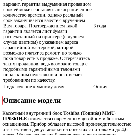
вариант, гарантия выдуманная продавцом
срок её может составлять не ограниченное
количество времени, однако реальный
срок заканчивается вместе с вручением
Вам товара. Подтверждением такой
3 года
гарантии является лист бумаги
распечатанный на принтере (в лучшем
случаи цветном) с указанием адреса
гарантийной мастерской, которой
возможно платят за ремонт, но только
пока товар есть в продаже. Остерегайтесь
таких продавцов, ведь возможно товар с
подобными гарантийными талонами
попал к ним нелегально и не отвечает
требованиям по качеству.
Подключение к умному дому
Опция
Описание модели
Кассетный внутренний блок
Toshiba (Тошиба) MMU-
UP0361H-E
отличается современным дизайном и богатым
оснащением. Прибор обладает высокой производительностью
и эффективен для установки на объектах с потолками до 4,6
метра. Модель оснащена 5-ступенчатым вентилятором,