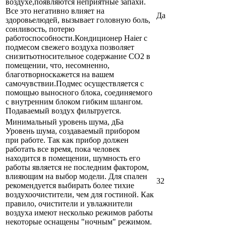
воздухе,появляются неприятные запахи.
Все это негативно влияет на
Да
здоровьелюдей, вызывает головную боль,
сонливость, потерю
работоспособности.Кондиционер Haier с
подмесом свежего воздуха позволяет
снизитьотносительное содержание СО2 в
помещении, что, несомненно,
благотворноскажется на вашем
самочувствии.Подмес осуществляется с
помощью выносного блока, соединяемого
с внутренним блоком гибким шлангом.
Подаваемый воздух фильтруется.
Минимальный уровень шума, дБа
Уровень шума, создаваемый прибором
при работе. Так как прибор должен
работать все время, пока человек
находится в помещении, шумность его
работы является не последним фактором,
влияющим на выбор модели. Для спален
32
рекомендуется выбирать более тихие
воздухоочистители, чем для гостиной. Как
правило, очистители и увлажнители
воздуха имеют несколько режимов работы
некоторые оснащены "ночным" режимом.