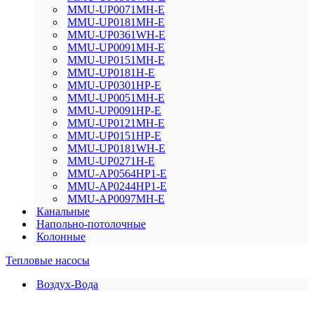
MMU-UP0071MH-E
MMU-UP0181MH-E
MMU-UP0361WH-E
MMU-UP0091MH-E
MMU-UP0151MH-E
MMU-UP0181H-E
MMU-UP0301HP-E
MMU-UP0051MH-E
MMU-UP0091HP-E
MMU-UP0121MH-E
MMU-UP0151HP-E
MMU-UP0181WH-E
MMU-UP0271H-E
MMU-AP0564HP1-E
MMU-AP0244HP1-E
MMU-AP0097MH-E
Канальные
Напольно-потолочные
Колонные
Тепловые насосы
Воздух-Вода