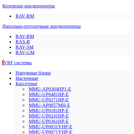
Колонные кондиционеры
RAV-RM
Напольно-потолочные кондиционеры
RAV-RM
RAS-B
RAV-SM
RAV-GM
VRF системы
Наружные блоки
Настенные
Кассетные
MMU-AP0304HP1-E
MMU-UP0481HP-E
MMU-UP0271HP-E
MMU-AP0057MH-E
MMU-UP0181HP-E
MMU-UP0241HP-E
MMU-UP0361HP-E
MMU-UP0031YHP-E
MMU-UP0071YHP-E