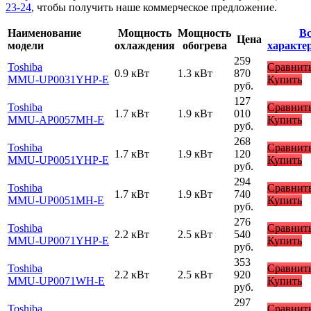
23-24
, чтобы получить наше коммерческое предложение.
Наименование
Мощность
Мощность
Вс
Цена
модели
охлаждения
обогрева
характе
259
Toshiba
Сравнит
0.9 кВт
1.3 кВт
870
MMU-UP0031YHP-E
Купить
руб.
127
Toshiba
Сравнит
1.7 кВт
1.9 кВт
010
MMU-AP0057MH-E
Купить
руб.
268
Toshiba
Сравнит
1.7 кВт
1.9 кВт
120
MMU-UP0051YHP-E
Купить
руб.
294
Toshiba
Сравнит
1.7 кВт
1.9 кВт
740
MMU-UP0051MH-E
Купить
руб.
276
Toshiba
Сравнит
2.2 кВт
2.5 кВт
540
MMU-UP0071YHP-E
Купить
руб.
353
Toshiba
Сравнит
2.2 кВт
2.5 кВт
920
MMU-UP0071WH-E
Купить
руб.
297
Toshiba
Сравнит