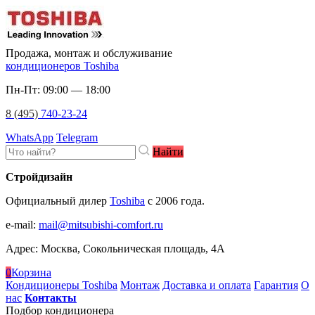
Продажа, монтаж и обслуживание
кондиционеров Toshiba
Пн-Пт: 09:00 — 18:00
8 (495)
740-23-24
WhatsApp
Telegram
Найти
Стройдизайн
Официальный дилер
Toshiba
c 2006 года.
e-mail
:
mail@mitsubishi-comfort.ru
Адрес: Москва, Сокольническая площадь, 4А
0
Корзина
Кондиционеры Toshiba
Монтаж
Доставка и оплата
Гарантия
О
нас
Контакты
Подбор кондиционера