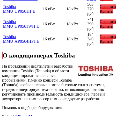
503
Toshiba
Сравнит
16 кВт
18 кВт
270
MMU-UP0561H-E
Купить
руб.
741
Toshiba
Сравнит
16 кВт
18 кВт
390
MMU-UP0561WH-E
Купить
руб.
184
Toshiba
Сравнит
16 кВт
18 кВт
340
MMU-AP0564HP1-E
Купить
руб.
О кондиционерах Toshiba
На протяжении десятилетий разработки
компании Toshiba (Тошиба) в области
кондиционирования являлись
прорывными. Именно концерн Toshiba
(Тошиба) изобрел первые в мире бытовые сплит системы,
первую инверторную технологию, позволяющую плавно
регулировать производительность кондиционера, первый
двухроторный компрессор и многие другие разработки.
Помощь в подборе оборудования: