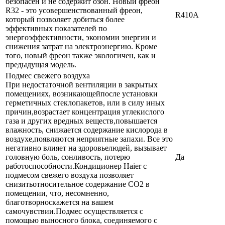
безопасен и не содержит озон. Новый фреон
R32 - это усовершенствованный фреон,
R410A
который позволяет добиться более
эффективных показателей по
энергоэффективности, экономии энергии и
снижения затрат на электроэнергию. Кроме
того, новый фреон также экологичен, как и
предыдущая модель.
Подмес свежего воздуха
При недостаточной вентиляции в закрытых
помещениях, возникающейпосле установки
герметичных стеклопакетов, или в силу иных
причин,возрастает концентрация углекислого
газа и других вредных веществ,повышается
влажность, снижается содержание кислорода в
воздухе,появляются неприятные запахи. Все это
негативно влияет на здоровьелюдей, вызывает
головную боль, сонливость, потерю
Да
работоспособности.Кондиционер Haier с
подмесом свежего воздуха позволяет
снизитьотносительное содержание СО2 в
помещении, что, несомненно,
благотворноскажется на вашем
самочувствии.Подмес осуществляется с
помощью выносного блока, соединяемого с