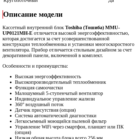
Кругопоточный
Да
Описание модели
Кассетный внутренний блок
Toshiba (Тошиба) MMU-
UP0121MH-E
отличается высокой энергоэффективностью,
которая достигается за счет усовершенствованной
конструкции теплообменника и установки многоскоростного
вентилятора. Прибор отличается стильным дизайном за счет
декоративной панели, включенной в комплект.
Особенности и преимущества:
Высокая энергоэффективность
Высокопроизводительный теплообменник
Функция самоочистки
Малошумный 5-ступенчатый вентилятор
Индивидуальное управление жалюзи
360° воздушный поток
Датчик присутствия (опция)
Система автоматической диагностики
Легкосъемный моющийся пылевой фильтр
Управление WiFi через смартфон, планшет или ПК
(опция)
Низкая общая высота блока всего 256 мм