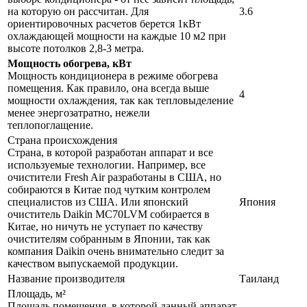
на которую он рассчитан. Для
3.6
ориентировочных расчетов берется 1кВт
охлаждающей мощности на каждые 10 м2 при
высоте потолков 2,8-3 метра.
Мощность обогрева, кВт
Мощность кондиционера в режиме обогрева
помещения. Как правило, она всегда выше
4
мощности охлаждения, так как тепловыделение
менее энергозатратно, нежели
теплопоглащение.
Страна происхождения
Страна, в которой разработан аппарат и все
используемые технологии. Например, все
очистители Fresh Air разработаны в США, но
собираются в Китае под чутким контролем
специалистов из США. Или японский
Япония
очиститель Daikin MC70LVM собирается в
Китае, но ничуть не уступает по качеству
очистителям собранным в Японии, так как
компания Daikin очень внимательно следит за
качеством выпускаемой продукции.
Название производителя
Таиланд
Площадь, м²
Площадь помещения, в которой данный аппарат