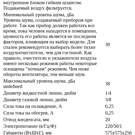
внутренним блоком гибким шлангом.
Подаваемый воздух фильтруется.
Минимальный уровень шума, дБа
Уровень шума, создаваемый прибором при
работе. Так как прибор должен работать все
время, пока человек находится в помещении,
шумность его работы является не последним
фактором, влияющим на выбор модели. Для
30
спален рекомендуется выбирать более тихие
воздухоочистители, чем для гостиной. Как
правило, очистители и увлажнители воздуха
имеют несколько режимов работы некоторые
оснащены "ночным" режимом. Чем ниже
обороты вентилятора, тем меньше шум.
Максимальный уровень шума, дБа
38
undefined
Диаметр жидкостной линии, дюйм
1/4
Диаметр газовой линии, дюйм
3/8
Сила тока на охлаждение, А
0,25
Сила тока на обогрев, А
0,25
Отвод конденсата, мм
20
Электропитание (в/Гц/Ф)
220/50/1
Габариты (ВxШxГ), мм
575x575x256