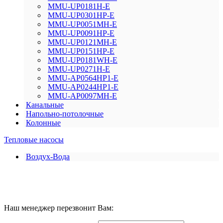
MMU-UP0181H-E
MMU-UP0301HP-E
MMU-UP0051MH-E
MMU-UP0091HP-E
MMU-UP0121MH-E
MMU-UP0151HP-E
MMU-UP0181WH-E
MMU-UP0271H-E
MMU-AP0564HP1-E
MMU-AP0244HP1-E
MMU-AP0097MH-E
Канальные
Напольно-потолочные
Колонные
Тепловые насосы
Воздух-Вода
Наш менеджер перезвонит Вам: