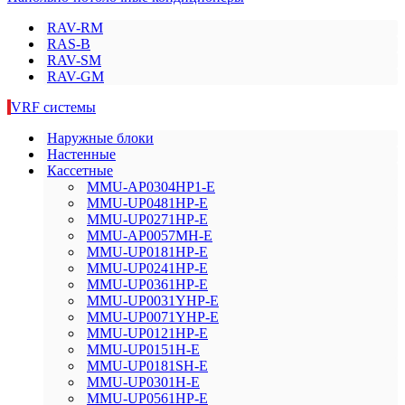
RAV-RM
RAS-B
RAV-SM
RAV-GM
VRF системы
Наружные блоки
Настенные
Кассетные
MMU-AP0304HP1-E
MMU-UP0481HP-E
MMU-UP0271HP-E
MMU-AP0057MH-E
MMU-UP0181HP-E
MMU-UP0241HP-E
MMU-UP0361HP-E
MMU-UP0031YHP-E
MMU-UP0071YHP-E
MMU-UP0121HP-E
MMU-UP0151H-E
MMU-UP0181SH-E
MMU-UP0301H-E
MMU-UP0561HP-E