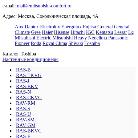
e-mail:
mail@mitsubishi-comfort.ru
Адрес: Москва, Сокольническая площадь, 4А
Aux
Dantex
Electrolux
Energolux
Fujitsu
General
General
Climate
Gree
Haier
Hisense
Hitachi
IGC
Kentatsu
Lessar
Lg
Mitsubishi Electric
Mitsubishi Heavy
Neoclima
Panasonic
Pioneer
Roda
Royal Clima
Shivaki
Toshiba
Каталог Toshiba
Настенные кондиционеры
RAS-B
RAS-TKVG
RAS-J
RAS-BKV
RAS-N
RAS-CKVG
RAV-RM
RAS-S
RAS-U
RAV-SM
RAV-GM
RAS-BKVG
RAS-E