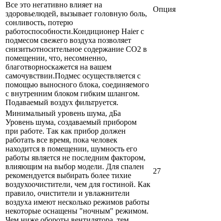
Все это негативно влияет на
Опция
здоровьелюдей, вызывает головную боль,
сонливость, потерю
работоспособности.Кондиционер Haier с
подмесом свежего воздуха позволяет
снизитьотносительное содержание СО2 в
помещении, что, несомненно,
благотворноскажется на вашем
самочувствии.Подмес осуществляется с
помощью выносного блока, соединяемого
с внутренним блоком гибким шлангом.
Подаваемый воздух фильтруется.
Минимальный уровень шума, дБа
Уровень шума, создаваемый прибором
при работе. Так как прибор должен
работать все время, пока человек
находится в помещении, шумность его
работы является не последним фактором,
влияющим на выбор модели. Для спален
27
рекомендуется выбирать более тихие
воздухоочистители, чем для гостиной. Как
правило, очистители и увлажнители
воздуха имеют несколько режимов работы
некоторые оснащены "ночным" режимом.
Чем ниже обороты вентилятора, тем