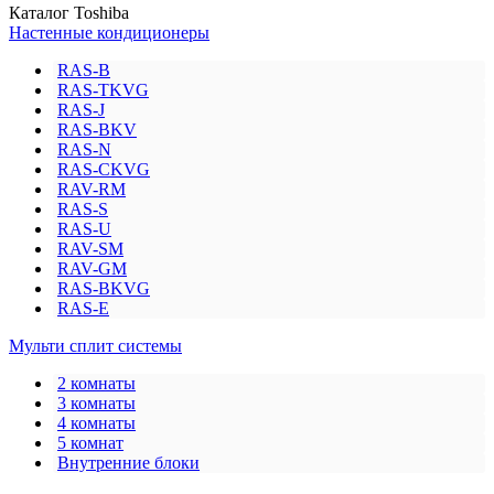
Каталог Toshiba
Настенные кондиционеры
RAS-B
RAS-TKVG
RAS-J
RAS-BKV
RAS-N
RAS-CKVG
RAV-RM
RAS-S
RAS-U
RAV-SM
RAV-GM
RAS-BKVG
RAS-E
Мульти сплит системы
2 комнаты
3 комнаты
4 комнаты
5 комнат
Внутренние блоки