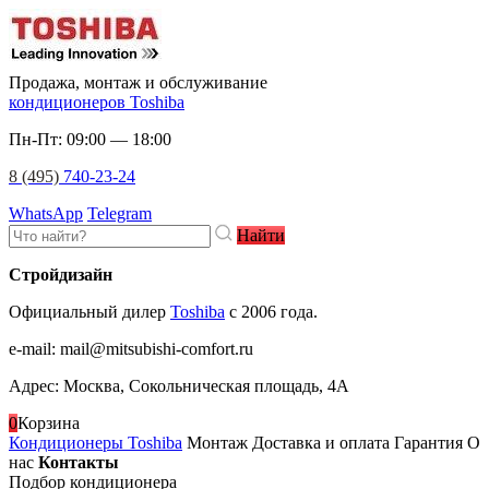
Продажа, монтаж и обслуживание
кондиционеров Toshiba
Пн-Пт: 09:00 — 18:00
8 (495)
740-23-24
WhatsApp
Telegram
Найти
Стройдизайн
Официальный дилер
Toshiba
c 2006 года.
e-mail
:
mail@mitsubishi-comfort.ru
Адрес: Москва, Сокольническая площадь, 4А
0
Корзина
Кондиционеры Toshiba
Монтаж
Доставка и оплата
Гарантия
О
нас
Контакты
Подбор кондиционера