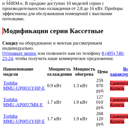
и SHRM-e. В продаже доступно 10 моделей серии с
производительностью охлаждения от 2,8 до 16 кВт. Приборы
эффективны для обслуживания помещений с высокими
потолками.
Модификации серии Кассетные
Скидку
на оборудование и монтаж рассматриваем
индивидуально.
Отправьте запрос
или позвоните нам по телефону
8 (495) 740-
23-24
, чтобы получить наше коммерческое предложение.
Наименование
Мощность
Мощность
Вс
Цена
модели
охлаждения
обогрева
характе
259
Toshiba
Сравнит
0.9 кВт
1.3 кВт
870
MMU-UP0031YHP-E
Купить
руб.
127
Toshiba
Сравнит
1.7 кВт
1.9 кВт
010
MMU-AP0057MH-E
Купить
руб.
268
Toshiba
Сравнит
1.7 кВт
1.9 кВт
120
MMU-UP0051YHP-E
Купить
руб.