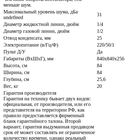
меньше шум.
Максимальный уровень шума, дБа
31
undefined
Диаметр жидкостной линии, дюйм
1/4
Диаметр газовой линии, дюйм
1/2
Отвод конденсата, мм
25
Электропитание (в/Гц/Ф)
220/50/1
Пульт Д/У
Да
Габариты (ВxШxГ), мм
840x840x256
Высота, см
84
Ширина, см
84
Глубина, см
25,6
Вес, кг
20
Гарантия производителя
Гарантия на технику бывает двух видов:
официальная, от производителя, или его
представителя на территории РФ, как
правило предоставляется фирменный
бланк гарантийного талона. Второй
вариант, гарантия выдуманная продавцом
срок её может составлять не ограниченное
количество времени, однако реальный