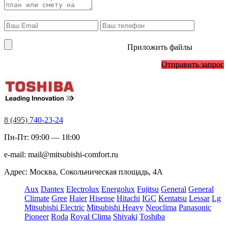
Приложить файлы
Отправить запрос
8 (495)
740-23-24
Пн-Пт: 09:00 — 18:00
e-mail:
mail@mitsubishi-comfort.ru
Адрес: Москва, Сокольническая площадь, 4А
Aux
Dantex
Electrolux
Energolux
Fujitsu
General
General
Climate
Gree
Haier
Hisense
Hitachi
IGC
Kentatsu
Lessar
Lg
Mitsubishi Electric
Mitsubishi Heavy
Neoclima
Panasonic
Pioneer
Roda
Royal Clima
Shivaki
Toshiba