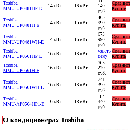
514
Toshiba
Сравнит
14 кВт
16 кВт
140
MMU-UP0481HP-E
Купить
руб.
465
Toshiba
Сравнит
14 кВт
16 кВт
990
MMU-UP0481H-E
Купить
руб.
673
Toshiba
Сравнит
14 кВт
16 кВт
990
MMU-UP0481WH-E
Купить
руб.
Toshiba
узнать
Сравнит
16 кВт
18 кВт
MMU-UP0561HP-E
цену
Купить
503
Toshiba
Сравнит
16 кВт
18 кВт
270
MMU-UP0561H-E
Купить
руб.
741
Toshiba
Сравнит
16 кВт
18 кВт
390
MMU-UP0561WH-E
Купить
руб.
184
Toshiba
Сравнит
16 кВт
18 кВт
340
MMU-AP0564HP1-E
Купить
руб.
О кондиционерах Toshiba