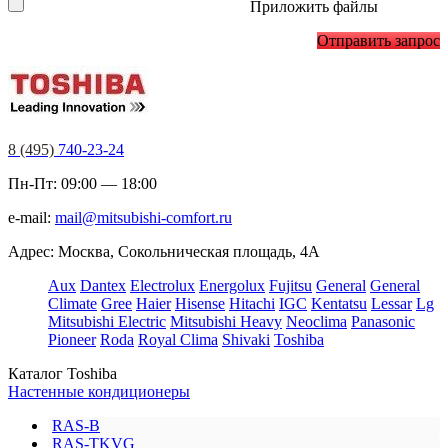
Приложить файлы
Отправить запрос
8 (495)
740-23-24
Пн-Пт: 09:00 — 18:00
e-mail:
mail@mitsubishi-comfort.ru
Адрес: Москва, Сокольническая площадь, 4А
Aux
Dantex
Electrolux
Energolux
Fujitsu
General
General
Climate
Gree
Haier
Hisense
Hitachi
IGC
Kentatsu
Lessar
Lg
Mitsubishi Electric
Mitsubishi Heavy
Neoclima
Panasonic
Pioneer
Roda
Royal Clima
Shivaki
Toshiba
Каталог Toshiba
Настенные кондиционеры
RAS-B
RAS-TKVG