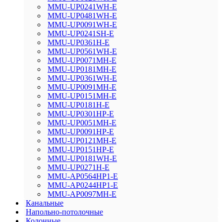
MMU-UP0241WH-E
MMU-UP0481WH-E
MMU-UP0091WH-E
MMU-UP0241SH-E
MMU-UP0361H-E
MMU-UP0561WH-E
MMU-UP0071MH-E
MMU-UP0181MH-E
MMU-UP0361WH-E
MMU-UP0091MH-E
MMU-UP0151MH-E
MMU-UP0181H-E
MMU-UP0301HP-E
MMU-UP0051MH-E
MMU-UP0091HP-E
MMU-UP0121MH-E
MMU-UP0151HP-E
MMU-UP0181WH-E
MMU-UP0271H-E
MMU-AP0564HP1-E
MMU-AP0244HP1-E
MMU-AP0097MH-E
Канальные
Напольно-потолочные
Колонные