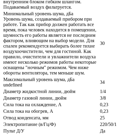
внутренним блоком гибким шлангом.
Подаваемый воздух фильтруется.
Минимальный уровень шума, дБа
Уровень шума, создаваемый прибором при
работе. Так как прибор должен работать все
время, пока человек находится в помещении,
шумность его работы является не последним
фактором, влияющим на выбор модели. Для
30
спален рекомендуется выбирать более тихие
воздухоочистители, чем для гостиной. Как
правило, очистители и увлажнители воздуха
имеют несколько режимов работы некоторые
оснащены "ночным" режимом. Чем ниже
обороты вентилятора, тем меньше шум.
Максимальный уровень шума, дБа
34
undefined
Диаметр жидкостной линии, дюйм
1/4
Диаметр газовой линии, дюйм
3/8
Сила тока на охлаждение, А
0,23
Сила тока на обогрев, А
0,23
Отвод конденсата, мм
25
Электропитание (в/Гц/Ф)
220/50/1
Пульт Д/У
Да