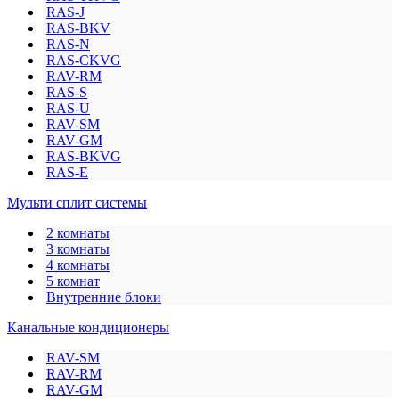
RAS-J
RAS-BKV
RAS-N
RAS-CKVG
RAV-RM
RAS-S
RAS-U
RAV-SM
RAV-GM
RAS-BKVG
RAS-E
Мульти сплит системы
2 комнаты
3 комнаты
4 комнаты
5 комнат
Внутренние блоки
Канальные кондиционеры
RAV-SM
RAV-RM
RAV-GM