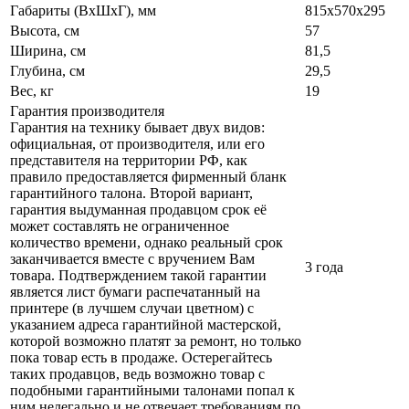
Габариты (ВxШxГ), мм
815x570x295
Высота, см
57
Ширина, см
81,5
Глубина, см
29,5
Вес, кг
19
Гарантия производителя
Гарантия на технику бывает двух видов:
официальная, от производителя, или его
представителя на территории РФ, как
правило предоставляется фирменный бланк
гарантийного талона. Второй вариант,
гарантия выдуманная продавцом срок её
может составлять не ограниченное
количество времени, однако реальный срок
заканчивается вместе с вручением Вам
3 года
товара. Подтверждением такой гарантии
является лист бумаги распечатанный на
принтере (в лучшем случаи цветном) с
указанием адреса гарантийной мастерской,
которой возможно платят за ремонт, но только
пока товар есть в продаже. Остерегайтесь
таких продавцов, ведь возможно товар с
подобными гарантийными талонами попал к
ним нелегально и не отвечает требованиям по