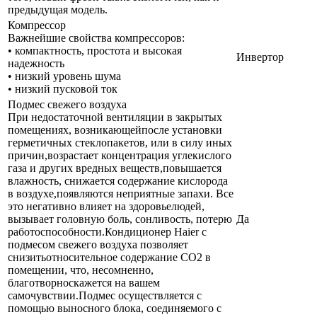
предыдущая модель.
Компрессор
Важнейшие свойства компрессоров:
• компактность, простота и высокая
Инвертор
надежность
• низкий уровень шума
• низкий пусковой ток
Подмес свежего воздуха
При недостаточной вентиляции в закрытых
помещениях, возникающейпосле установки
герметичных стеклопакетов, или в силу иных
причин,возрастает концентрация углекислого
газа и других вредных веществ,повышается
влажность, снижается содержание кислорода
в воздухе,появляются неприятные запахи. Все
это негативно влияет на здоровьелюдей,
вызывает головную боль, сонливость, потерю
Да
работоспособности.Кондиционер Haier с
подмесом свежего воздуха позволяет
снизитьотносительное содержание СО2 в
помещении, что, несомненно,
благотворноскажется на вашем
самочувствии.Подмес осуществляется с
помощью выносного блока, соединяемого с