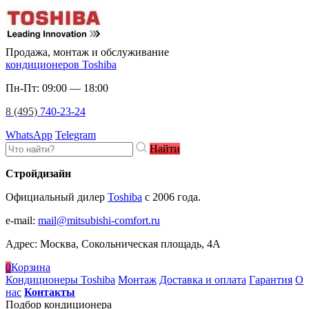
Продажа, монтаж и обслуживание
кондиционеров Toshiba
Пн-Пт: 09:00 — 18:00
8 (495)
740-23-24
WhatsApp
Telegram
Найти
Стройдизайн
Официальный дилер
Toshiba
c 2006 года.
e-mail
:
mail@mitsubishi-comfort.ru
Адрес: Москва, Сокольническая площадь, 4А
0
Корзина
Кондиционеры Toshiba
Монтаж
Доставка и оплата
Гарантия
О
нас
Контакты
Подбор кондиционера