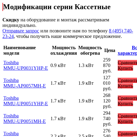
Модификации серии Кассетные
Скидку
на оборудование и монтаж рассматриваем
индивидуально.
Отправьте запрос
или позвоните нам по телефону
8 (495) 740-
23-24
, чтобы получить наше коммерческое предложение.
Наименование
Мощность
Мощность
Вс
Цена
модели
охлаждения
обогрева
характе
259
Toshiba
Сравнит
0.9 кВт
1.3 кВт
870
MMU-UP0031YHP-E
Купить
руб.
127
Toshiba
Сравнит
1.7 кВт
1.9 кВт
010
MMU-AP0057MH-E
Купить
руб.
268
Toshiba
Сравнит
1.7 кВт
1.9 кВт
120
MMU-UP0051YHP-E
Купить
руб.
294
Toshiba
Сравнит
1.7 кВт
1.9 кВт
740
MMU-UP0051MH-E
Купить
руб.
276
Toshiba
Сравнит
2.2 кВт
2.5 кВт
540