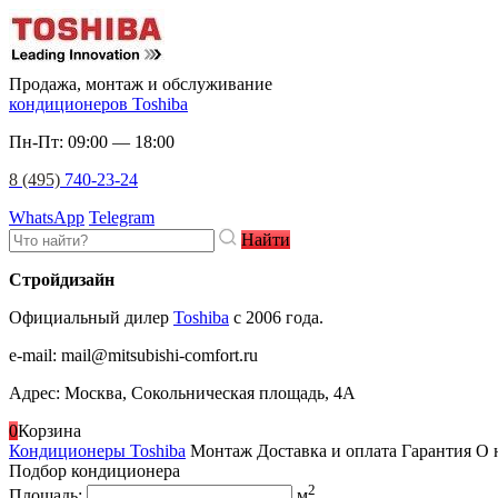
Продажа, монтаж и обслуживание
кондиционеров Toshiba
Пн-Пт: 09:00 — 18:00
8 (495)
740-23-24
WhatsApp
Telegram
Найти
Стройдизайн
Официальный дилер
Toshiba
c 2006 года.
e-mail
:
mail@mitsubishi-comfort.ru
Адрес: Москва, Сокольническая площадь, 4А
0
Корзина
Кондиционеры Toshiba
Монтаж
Доставка и оплата
Гарантия
О 
Подбор кондиционера
2
Площадь:
м