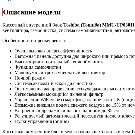
Описание модели
Кассетный внутренний блок
Toshiba (Тошиба) MMU-UP0301
вентилятора, самоочистка, система самодиагностики, автомати
Особенности и преимущества:
Очень высокая энергоэффективность
Вытяжная панель доступна для широкого или прямого по
Высокопроизводительный теплообменник
Функция самоочистки
Малошумный трехступенчатый вентилятор
Ночной режим
Система автоматической диагностики
Оптимальное распределение воздуха даже в высоких по
Легкосъемный моющийся пылевой фильтр
Управление WiFi через смартфон, планшет или ПК (опция
Возможна внешняя подача свежего воздуха до 15% от ном
Встроенный дренажный насос с напором до 85 см
Регулируемый автоматический перезапуск после отключ
Пульт управления (опция)
Кассетные внутренние блоки мультизональных сплит-систем