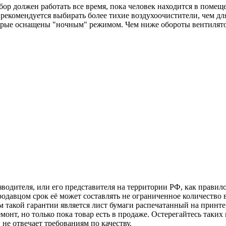
ор должен работать все время, пока человек находится в помещ
екомендуется выбирать более тихие воздухоочистители, чем для
орые оснащены "ночным" режимом. Чем ниже обороты вентилято
зводителя, или его представителя на территории РФ, как прави
родавцом срок её может составлять не ограниченное количество 
 такой гарантии является лист бумаги распечатанный на принте
монт, но только пока товар есть в продаже. Остерегайтесь таких
е отвечает требованиям по качеству.