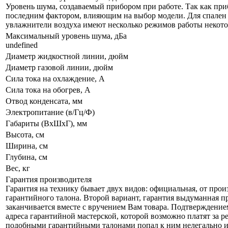
Уровень шума, создаваемый прибором при работе. Так как приб
последним фактором, влияющим на выбор модели. Для спален р
увлажнители воздуха имеют несколько режимов работы некот
Максимальный уровень шума, дБа
undefined
Диаметр жидкостной линии, дюйм
Диаметр газовой линии, дюйм
Сила тока на охлаждение, А
Сила тока на обогрев, А
Отвод конденсата, мм
Электропитание (в/Гц/Ф)
Габариты (ВxШxГ), мм
Высота, см
Ширина, см
Глубина, см
Вес, кг
Гарантия производителя
Гарантия на технику бывает двух видов: официальная, от прои
гарантийного талона. Второй вариант, гарантия выдуманная п
заканчивается вместе с вручением Вам товара. Подтверждением
адреса гарантийной мастерской, которой возможно платят за ре
подобными гарантийными талонами попал к ним нелегально и н