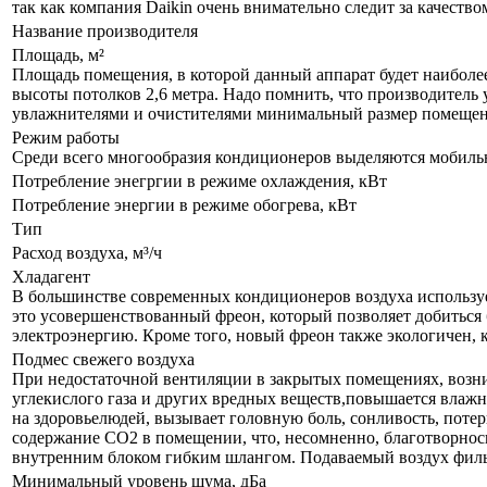
так как компания Daikin очень внимательно следит за качеств
Название производителя
Площадь, м²
Площадь помещения, в которой данный аппарат будет наиболе
высоты потолков 2,6 метра. Надо помнить, что производитель 
увлажнителями и очистителями минимальный размер помещения
Режим работы
Среди всего многообразия кондиционеров выделяются мобил
Потребление энегргии в режиме охлаждения, кВт
Потребление энергии в режиме обогрева, кВт
Тип
Расход воздуха, м³/ч
Хладагент
В большинстве современных кондиционеров воздуха используе
это усовершенствованный фреон, который позволяет добиться 
электроэнергию. Кроме того, новый фреон также экологичен, 
Подмес свежего воздуха
При недостаточной вентиляции в закрытых помещениях, возни
углекислого газа и других вредных веществ,повышается влажн
на здоровьелюдей, вызывает головную боль, сонливость, поте
содержание СО2 в помещении, что, несомненно, благотворнос
внутренним блоком гибким шлангом. Подаваемый воздух филь
Минимальный уровень шума, дБа