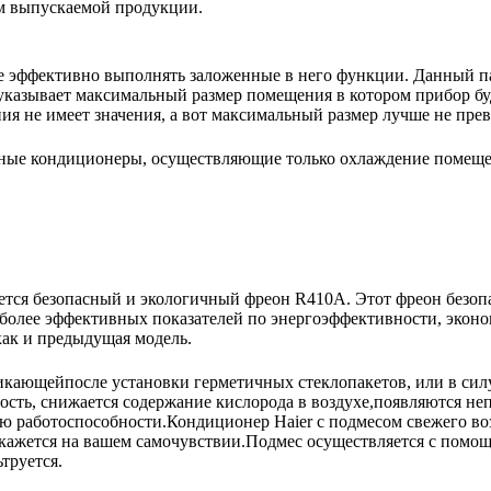
ом выпускаемой продукции.
е эффективно выполнять заложенные в него функции. Данный па
указывает максимальный размер помещения в котором прибор буде
 не имеет значения, а вот максимальный размер лучше не пре
ьные кондиционеры, осуществляющие только охлаждение помещ
тся безопасный и экологичный фреон R410A. Этот фреон безопа
более эффективных показателей по энергоэффективности, эконо
как и предыдущая модель.
кающейпосле установки герметичных стеклопакетов, или в сил
ость, снижается содержание кислорода в воздухе,появляются неп
рю работоспособности.Кондиционер Haier с подмесом свежего во
кажется на вашем самочувствии.Подмес осуществляется с помощ
труется.