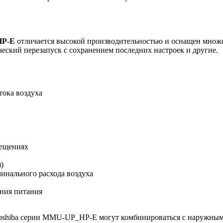
HP-E
отличается высокой производительностью и оснащен множе
ческий перезапуск с сохранением последних настроек и другие.
тока воздуха
мещениях
)
инального расхода воздуха
ения питания
 Toshiba серии MMU-UP_HP-E могут комбинироваться с наружн