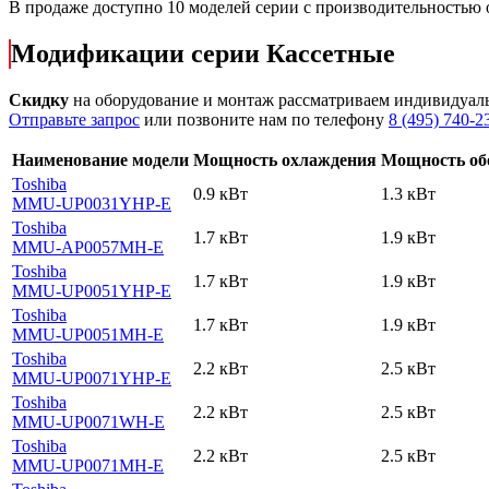
В продаже доступно 10 моделей серии с производительностью
Модификации серии Кассетные
Скидку
на оборудование и монтаж рассматриваем индивидуал
Отправьте запрос
или позвоните нам по телефону
8 (495) 740-2
Наименование модели
Мощность охлаждения
Мощность об
Toshiba
0.9 кВт
1.3 кВт
MMU-UP0031YHP-E
Toshiba
1.7 кВт
1.9 кВт
MMU-AP0057MH-E
Toshiba
1.7 кВт
1.9 кВт
MMU-UP0051YHP-E
Toshiba
1.7 кВт
1.9 кВт
MMU-UP0051MH-E
Toshiba
2.2 кВт
2.5 кВт
MMU-UP0071YHP-E
Toshiba
2.2 кВт
2.5 кВт
MMU-UP0071WH-E
Toshiba
2.2 кВт
2.5 кВт
MMU-UP0071MH-E