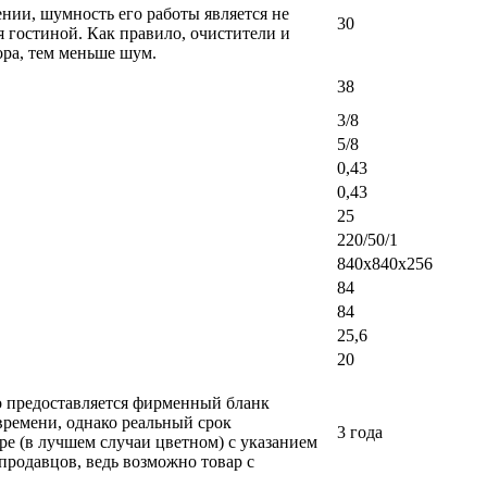
ении, шумность его работы является не
30
 гостиной. Как правило, очистители и
ра, тем меньше шум.
38
3/8
5/8
0,43
0,43
25
220/50/1
840x840x256
84
84
25,6
20
ло предоставляется фирменный бланк
времени, однако реальный срок
3 года
ре (в лучшем случаи цветном) с указанием
 продавцов, ведь возможно товар с