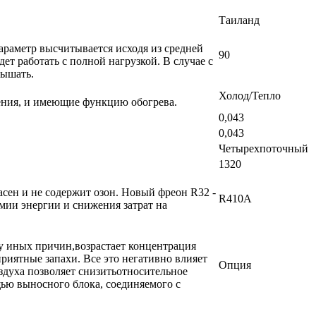
Таиланд
раметр высчитывается исходя из средней
90
т работать с полной нагрузкой. В случае с
вышать.
Холод/Тепло
ения, и имеющие функцию обогрева.
0,043
0,043
Четырехпоточный
1320
сен и не содержит озон. Новый фреон R32 -
R410A
мии энергии и снижения затрат на
у иных причин,возрастает концентрация
риятные запахи. Все это негативно влияет
Опция
здуха позволяет снизитьотносительное
ью выносного блока, соединяемого с