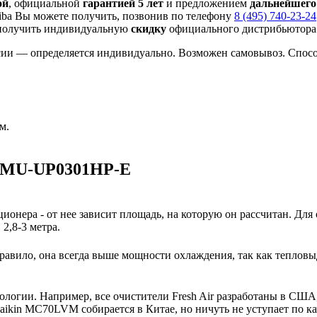
ой
, официальной
гарантией 5 лет
и предложением
дальнейшего
ba Вы можете получить, позвонив по телефону
8 (495) 740-23-24
получить индивидуальную
скидку
официального дистрибьютора 
сии — определяется индивидуально. Возможен самовывоз. Способ
м.
 MMU-UP0301HP-E
ионера - от нее зависит площадь, на которую он рассчитан. Для
2,8-3 метра.
авило, она всегда выше мощности охлаждения, так как тепловы
нологии. Например, все очистители Fresh Air разработаны в США
ikin MC70LVM собирается в Китае, но ничуть не уступает по к