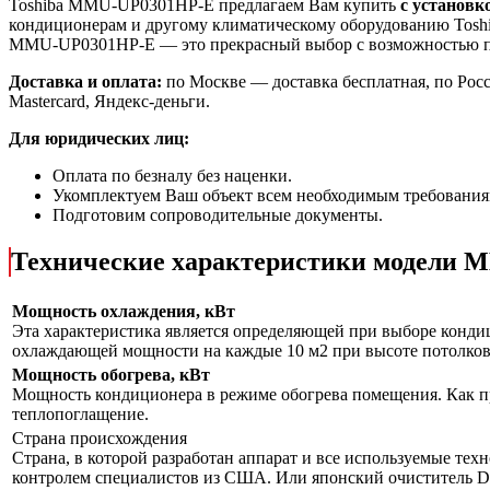
Toshiba MMU-UP0301HP-E предлагаем Вам купить
с установк
кондиционерам и другому климатическому оборудованию Toshi
MMU-UP0301HP-E
— это
прекрасный выбор с
возможностью 
Доставка и оплата:
по Москве — доставка бесплатная, по Рос
Mastercard, Яндекс-деньги.
Для юридических лиц:
Оплата по безналу без наценки.
Укомплектуем Ваш объект всем необходимым требования
Подготовим сопроводительные документы.
Технические характеристики модели
Мощность охлаждения, кВт
Эта характеристика является определяющей при выборе кондиц
охлаждающей мощности на каждые 10 м2 при высоте потолков 
Мощность обогрева, кВт
Мощность кондиционера в режиме обогрева помещения. Как пр
теплопоглащение.
Страна происхождения
Страна, в которой разработан аппарат и все используемые тех
контролем специалистов из США. Или японский очиститель Da