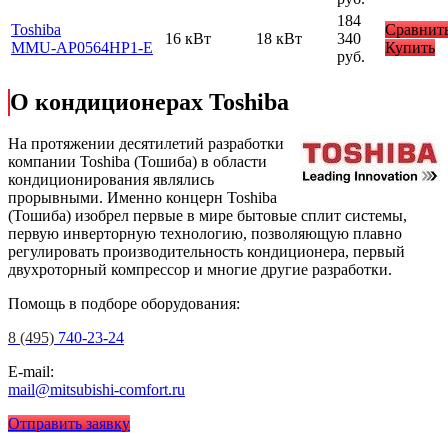
184
Toshiba
Сравнит
16 кВт
18 кВт
340
MMU-AP0564HP1-E
Купить
руб.
О кондиционерах Toshiba
На протяжении десятилетий разработки
компании Toshiba (Тошиба) в области
кондиционирования являлись
прорывными. Именно концерн Toshiba
(Тошиба) изобрел первые в мире бытовые сплит системы,
первую инверторную технологию, позволяющую плавно
регулировать производительность кондиционера, первый
двухроторный компрессор и многие другие разработки.
Помощь в подборе оборудования:
8 (495)
740-23-24
E-mail:
mail@mitsubishi-comfort.ru
Отправить заявку