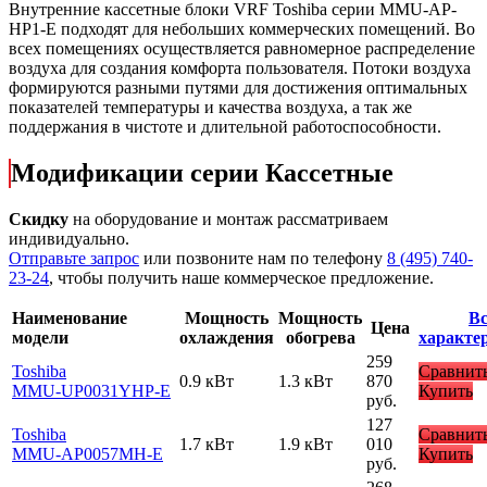
Внутренние кассетные блоки VRF Toshiba серии MMU-AP-
HP1-E подходят для небольших коммерческих помещений. Во
всех помещениях осуществляется равномерное распределение
воздуха для создания комфорта пользователя. Потоки воздуха
формируются разными путями для достижения оптимальных
показателей температуры и качества воздуха, а так же
поддержания в чистоте и длительной работоспособности.
Модификации серии Кассетные
Скидку
на оборудование и монтаж рассматриваем
индивидуально.
Отправьте запрос
или позвоните нам по телефону
8 (495) 740-
23-24
, чтобы получить наше коммерческое предложение.
Наименование
Мощность
Мощность
Вс
Цена
модели
охлаждения
обогрева
характе
259
Toshiba
Сравнит
0.9 кВт
1.3 кВт
870
MMU-UP0031YHP-E
Купить
руб.
127
Toshiba
Сравнит
1.7 кВт
1.9 кВт
010
MMU-AP0057MH-E
Купить
руб.