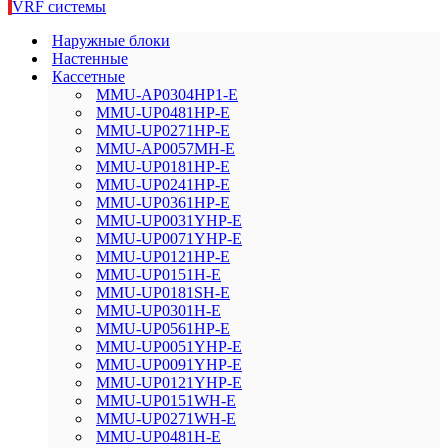
VRF системы
Наружные блоки
Настенные
Кассетные
MMU-AP0304HP1-E
MMU-UP0481HP-E
MMU-UP0271HP-E
MMU-AP0057MH-E
MMU-UP0181HP-E
MMU-UP0241HP-E
MMU-UP0361HP-E
MMU-UP0031YHP-E
MMU-UP0071YHP-E
MMU-UP0121HP-E
MMU-UP0151H-E
MMU-UP0181SH-E
MMU-UP0301H-E
MMU-UP0561HP-E
MMU-UP0051YHP-E
MMU-UP0091YHP-E
MMU-UP0121YHP-E
MMU-UP0151WH-E
MMU-UP0271WH-E
MMU-UP0481H-E