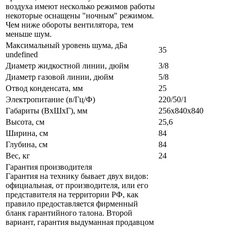
воздуха имеют несколько режимов работы
некоторые оснащены "ночным" режимом.
Чем ниже обороты вентилятора, тем
меньше шум.
Максимальный уровень шума, дБа
35
undefined
Диаметр жидкостной линии, дюйм
3/8
Диаметр газовой линии, дюйм
5/8
Отвод конденсата, мм
25
Электропитание (в/Гц/Ф)
220/50/1
Габариты (ВxШxГ), мм
256x840x840
Высота, см
25,6
Ширина, см
84
Глубина, см
84
Вес, кг
24
Гарантия производителя
Гарантия на технику бывает двух видов:
официальная, от производителя, или его
представителя на территории РФ, как
правило предоставляется фирменный
бланк гарантийного талона. Второй
вариант, гарантия выдуманная продавцом