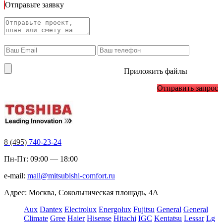
Отправьте заявку
Приложить файлы
Отправить запрос
8 (495)
740-23-24
Пн-Пт: 09:00 — 18:00
e-mail:
mail@mitsubishi-comfort.ru
Адрес: Москва, Сокольническая площадь, 4А
Aux
Dantex
Electrolux
Energolux
Fujitsu
General
General
Climate
Gree
Haier
Hisense
Hitachi
IGC
Kentatsu
Lessar
Lg