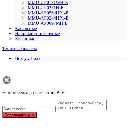
MMU-UP0181WH-E
MMU-UP0271H-E
MMU-AP0564HP1-E
MMU-AP0244HP1-E
MMU-AP0097MH-E
Канальные
Напольно-потолочные
Колонные
Тепловые насосы
Воздух-Вода
Наш менеджер перезвонит Вам:
Перезвоните мне