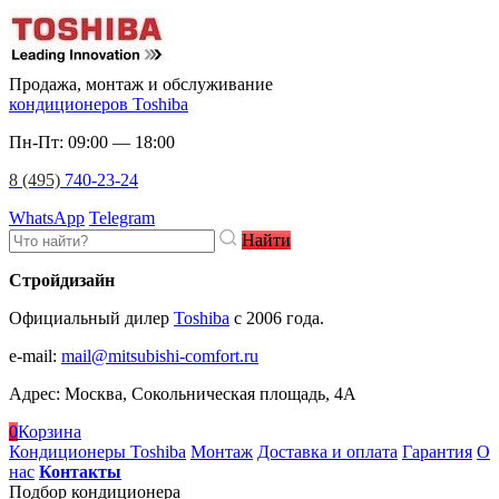
Продажа, монтаж и обслуживание
кондиционеров Toshiba
Пн-Пт: 09:00 — 18:00
8 (495)
740-23-24
WhatsApp
Telegram
Найти
Стройдизайн
Официальный дилер
Toshiba
c 2006 года.
e-mail
:
mail@mitsubishi-comfort.ru
Адрес: Москва, Сокольническая площадь, 4А
0
Корзина
Кондиционеры Toshiba
Монтаж
Доставка и оплата
Гарантия
О
нас
Контакты
Подбор кондиционера