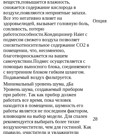
веществ,повышается влажность,
снижается содержание кислорода в
воздухе,появляются неприятные запахи.
Все это негативно влияет на
Опция
здоровьелюдей, вызывает головную боль,
сонливость, потерю
работоспособности.Кондиционер Haier с
подмесом свежего воздуха позволяет
снизитьотносительное содержание СО2 в
помещении, что, несомненно,
благотворноскажется на вашем
самочувствии.Подмес осуществляется с
помощью выносного блока, соединяемого
с внутренним блоком гибким шлангом.
Подаваемый воздух фильтруется.
Минимальный уровень шума, дБа
Уровень шума, создаваемый прибором
при работе. Так как прибор должен
работать все время, пока человек
находится в помещении, шумность его
работы является не последним фактором,
влияющим на выбор модели. Для спален
28
рекомендуется выбирать более тихие
воздухоочистители, чем для гостиной. Как
правило, очистители и увлажнители