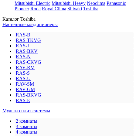
Mitsubishi Electric
Mitsubishi Heavy
Neoclima
Panasonic
Pioneer
Roda
Royal Clima
Shivaki
Toshiba
Каталог Toshiba
Настенные кондиционеры
RAS-B
RAS-TKVG
RAS-J
RAS-BKV
RAS-N
RAS-CKVG
RAV-RM
RAS-S
RAS-U
RAV-SM
RAV-GM
RAS-BKVG
RAS-E
Мульти сплит системы
2 комнаты
3 комнаты
4 комнаты