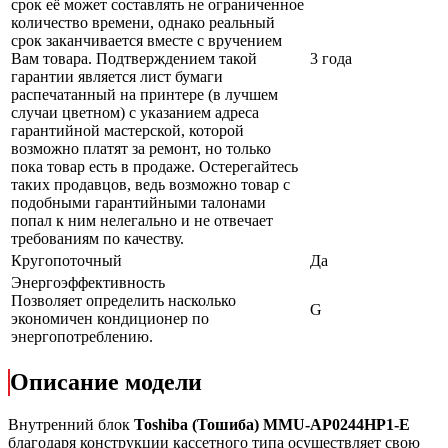
срок её может составлять не ограниченное
количество времени, однако реальный
срок заканчивается вместе с вручением
Вам товара. Подтверждением такой
3 года
гарантии является лист бумаги
распечатанный на принтере (в лучшем
случаи цветном) с указанием адреса
гарантийной мастерской, которой
возможно платят за ремонт, но только
пока товар есть в продаже. Остерегайтесь
таких продавцов, ведь возможно товар с
подобными гарантийными талонами
попал к ним нелегально и не отвечает
требованиям по качеству.
Кругопоточный
Да
Энергоэффективность
Позволяет определить насколько
G
экономичен кондиционер по
энергопотреблению.
Описание модели
Внутренний блок
Toshiba (Тошиба) MMU-AP0244HP1-E
благодаря конструкции кассетного типа осуществляет свою