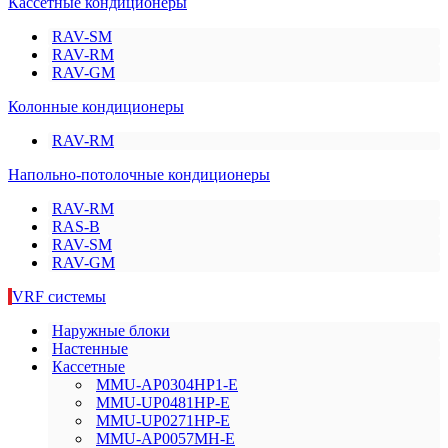
Кассетные кондиционеры
RAV-SM
RAV-RM
RAV-GM
Колонные кондиционеры
RAV-RM
Напольно-потолочные кондиционеры
RAV-RM
RAS-B
RAV-SM
RAV-GM
VRF системы
Наружные блоки
Настенные
Кассетные
MMU-AP0304HP1-E
MMU-UP0481HP-E
MMU-UP0271HP-E
MMU-AP0057MH-E