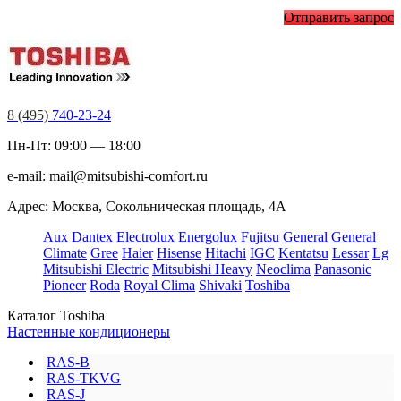
Отправить запрос
8 (495)
740-23-24
Пн-Пт: 09:00 — 18:00
e-mail:
mail@mitsubishi-comfort.ru
Адрес: Москва, Сокольническая площадь, 4А
Aux
Dantex
Electrolux
Energolux
Fujitsu
General
General
Climate
Gree
Haier
Hisense
Hitachi
IGC
Kentatsu
Lessar
Lg
Mitsubishi Electric
Mitsubishi Heavy
Neoclima
Panasonic
Pioneer
Roda
Royal Clima
Shivaki
Toshiba
Каталог Toshiba
Настенные кондиционеры
RAS-B
RAS-TKVG
RAS-J