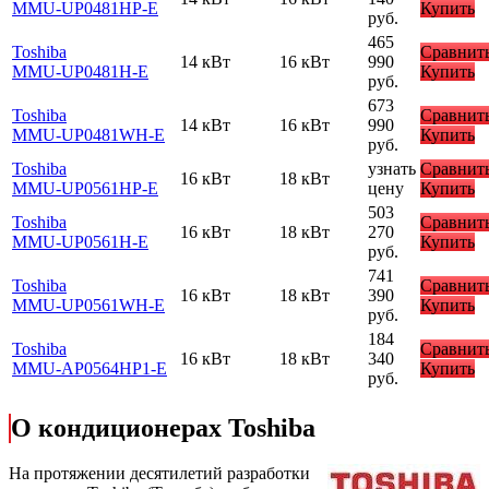
MMU-UP0481HP-E
Купить
руб.
465
Toshiba
Сравнит
14 кВт
16 кВт
990
MMU-UP0481H-E
Купить
руб.
673
Toshiba
Сравнит
14 кВт
16 кВт
990
MMU-UP0481WH-E
Купить
руб.
Toshiba
узнать
Сравнит
16 кВт
18 кВт
MMU-UP0561HP-E
цену
Купить
503
Toshiba
Сравнит
16 кВт
18 кВт
270
MMU-UP0561H-E
Купить
руб.
741
Toshiba
Сравнит
16 кВт
18 кВт
390
MMU-UP0561WH-E
Купить
руб.
184
Toshiba
Сравнит
16 кВт
18 кВт
340
MMU-AP0564HP1-E
Купить
руб.
О кондиционерах Toshiba
На протяжении десятилетий разработки