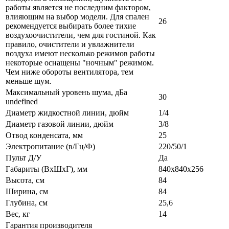
работы является не последним фактором,
влияющим на выбор модели. Для спален
26
рекомендуется выбирать более тихие
воздухоочистители, чем для гостиной. Как
правило, очистители и увлажнители
воздуха имеют несколько режимов работы
некоторые оснащены "ночным" режимом.
Чем ниже обороты вентилятора, тем
меньше шум.
Максимальный уровень шума, дБа
30
undefined
Диаметр жидкостной линии, дюйм
1/4
Диаметр газовой линии, дюйм
3/8
Отвод конденсата, мм
25
Электропитание (в/Гц/Ф)
220/50/1
Пульт Д/У
Да
Габариты (ВxШxГ), мм
840x840x256
Высота, см
84
Ширина, см
84
Глубина, см
25,6
Вес, кг
14
Гарантия производителя