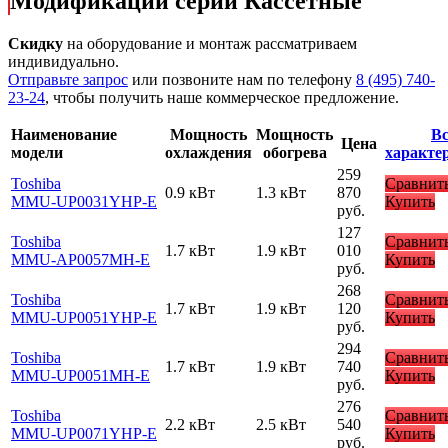
Модификации серии Кассетные
Скидку
на оборудование и монтаж рассматриваем
индивидуально.
Отправьте запрос
или позвоните нам по телефону
8 (495) 740-
23-24
, чтобы получить наше коммерческое предложение.
Наименование
Мощность
Мощность
Вс
Цена
модели
охлаждения
обогрева
характе
259
Toshiba
Сравнит
0.9 кВт
1.3 кВт
870
MMU-UP0031YHP-E
Купить
руб.
127
Toshiba
Сравнит
1.7 кВт
1.9 кВт
010
MMU-AP0057MH-E
Купить
руб.
268
Toshiba
Сравнит
1.7 кВт
1.9 кВт
120
MMU-UP0051YHP-E
Купить
руб.
294
Toshiba
Сравнит
1.7 кВт
1.9 кВт
740
MMU-UP0051MH-E
Купить
руб.
276
Toshiba
Сравнит
2.2 кВт
2.5 кВт
540
MMU-UP0071YHP-E
Купить
руб.