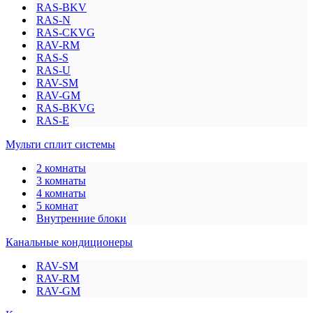
RAS-BKV
RAS-N
RAS-CKVG
RAV-RM
RAS-S
RAS-U
RAV-SM
RAV-GM
RAS-BKVG
RAS-E
Мульти сплит системы
2 комнаты
3 комнаты
4 комнаты
5 комнат
Внутренние блоки
Канальные кондиционеры
RAV-SM
RAV-RM
RAV-GM