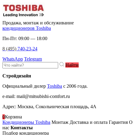
Продажа, монтаж и обслуживание
кондиционеров Toshiba
Пн-Пт: 09:00 — 18:00
8 (495)
740-23-24
WhatsApp
Telegram
Найти
Стройдизайн
Официальный дилер
Toshiba
c 2006 года.
e-mail
:
mail@mitsubishi-comfort.ru
Адрес: Москва, Сокольническая площадь, 4А
0
Корзина
Кондиционеры Toshiba
Монтаж
Доставка и оплата
Гарантия
О
нас
Контакты
Подбор кондиционера