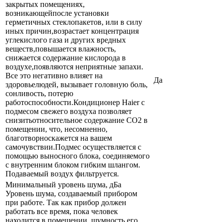
закрытых помещениях,
возникающейпосле установки
герметичных стеклопакетов, или в силу
иных причин,возрастает концентрация
углекислого газа и других вредных
веществ,повышается влажность,
снижается содержание кислорода в
воздухе,появляются неприятные запахи.
Все это негативно влияет на
Да
здоровьелюдей, вызывает головную боль,
сонливость, потерю
работоспособности.Кондиционер Haier с
подмесом свежего воздуха позволяет
снизитьотносительное содержание СО2 в
помещении, что, несомненно,
благотворноскажется на вашем
самочувствии.Подмес осуществляется с
помощью выносного блока, соединяемого
с внутренним блоком гибким шлангом.
Подаваемый воздух фильтруется.
Минимальный уровень шума, дБа
Уровень шума, создаваемый прибором
при работе. Так как прибор должен
работать все время, пока человек
находится в помещении, шумность его