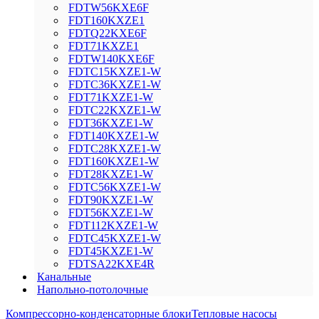
FDTW56KXE6F
FDT160KXZE1
FDTQ22KXE6F
FDT71KXZE1
FDTW140KXE6F
FDTC15KXZE1-W
FDTC36KXZE1-W
FDT71KXZE1-W
FDTC22KXZE1-W
FDT36KXZE1-W
FDT140KXZE1-W
FDTC28KXZE1-W
FDT160KXZE1-W
FDT28KXZE1-W
FDTC56KXZE1-W
FDT90KXZE1-W
FDT56KXZE1-W
FDT112KXZE1-W
FDTC45KXZE1-W
FDT45KXZE1-W
FDTSA22KXE4R
Канальные
Напольно-потолочные
Компрессорно-конденсаторные блоки
Тепловые насосы