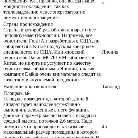
помещения. Как правило, она всегда выше
5
мощности охлаждения, так как
тепловыделение менее энергозатратно,
нежели теплопоглащение.
Страна происхождения
Страна, в которой разработан аппарат и все
используемые технологии. Например, все
очистители Fresh Air разработаны в США, но
собираются в Китае под чутким контролем
специалистов из США. Или японский
Япония
очиститель Daikin MC70LVM собирается в
Китае, но ничуть не уступает по качеству
очистителям собранным в Японии, так как
компания Daikin очень внимательно следит за
качеством выпускаемой продукции.
Название производителя
Таиланд
Площадь, м²
Площадь помещения, в которой данный
аппарат будет наиболее эффективно
выполнять заложенные в него функции.
Данный параметр высчитывается исходя из
средней высоты потолков 2,6 метра. Надо
помнить, что производитель указывает
45
максимальный размер помещения в котором
прибор будет работать с полной нагрузкой. В