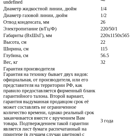
undefined
Диаметр жидкостной линии, дюйм
1/4
Диаметр газовой линии, дюйм
1/2
Отвод конденсата, мм
26
Электропитание (в/Гц/Ф)
220/50/1
Габариты (ВxШxГ), мм
220x1150x565
Высота, см
22
Ширина, см
115
Глубина, см
56.5
Вес, кг
32
Гарантия производителя
Гарантия на технику бывает двух видов:
официальная, от производителя, или его
представителя на территории РФ, как
правило предоставляется фирменный бланк
гарантийного талона. Второй вариант,
гарантия выдуманная продавцом срок её
может составлять не ограниченное
количество времени, однако реальный срок
заканчивается вместе с вручением Вам
3 года
товара. Подтверждением такой гарантии
является лист бумаги распечатанный на
принтере (в лучшем случаи цветном) с