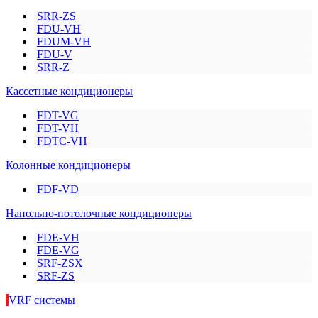
SRR-ZS
FDU-VH
FDUM-VH
FDU-V
SRR-Z
Кассетные кондиционеры
FDT-VG
FDT-VH
FDTC-VH
Колонные кондиционеры
FDF-VD
Напольно-потолочные кондиционеры
FDE-VH
FDE-VG
SRF-ZSX
SRF-ZS
VRF системы