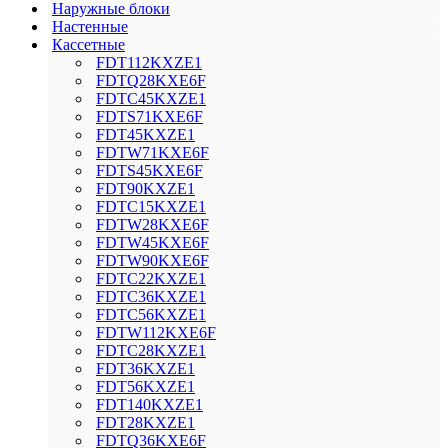
Наружные блоки
Настенные
Кассетные
FDT112KXZE1
FDTQ28KXE6F
FDTC45KXZE1
FDTS71KXE6F
FDT45KXZE1
FDTW71KXE6F
FDTS45KXE6F
FDT90KXZE1
FDTC15KXZE1
FDTW28KXE6F
FDTW45KXE6F
FDTW90KXE6F
FDTC22KXZE1
FDTC36KXZE1
FDTC56KXZE1
FDTW112KXE6F
FDTC28KXZE1
FDT36KXZE1
FDT56KXZE1
FDT140KXZE1
FDT28KXZE1
FDTQ36KXE6F