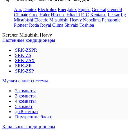
Aux
Dantex
Electrolux
Energolux
Fujitsu
General
General
Climate
Gree
Haier
Hisense
Hitachi
IGC
Kentatsu
Lessar
Lg
Mitsubishi Electric
Mitsubishi Heavy
Neoclima
Panasonic
Pioneer
Roda
Royal Clima
Shivaki
Toshiba
Каталог Mitsubishi Heavy
Настенные кондиционеры
SRK-ZSPR
SRK-ZS
SRK-ZSX
SRK-ZR
SRK-ZSP
Мульти сплит системы
2 комнаты
3 комнаты
4 комнаты
5 комнат
до 8 комнат
Внутренние блоки
Канальные кондиционеры