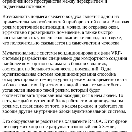
ограниченного пространства между перекрытием и
подвесным потолком.
Возможность подмеса свежего воздуха является одной из
примечательных особенностей приборов этой серии. Включая
режим приточной вентиляции, можно, не открывая окон,
эффективно проветривать помещение, а также быстро
восстанавливать уровень содержания кислорода в воздухе,
что положительно сказывается на самочувствии человека.
Мультизональные системы кондиционирования (или VRF-
системы) разработаны специально для комфортного создания
наиболее комфортного климата в больших знаниях,
состоящих из большого количества помещений. Одна
мультизональная система кондиционирования способна
откорректировать температурный режим одновременно в ста
и более комнатах. При этом в каждой комнате может быть
установлен именно такой режим, который будет
соответствовать требованиям находящихся в нем людей. То
есть, каждый внутренний блок работает в индивидуальном
режиме, независимо от того, в каком режиме и работают ли
вообще другие внутренние блоки мультизональной системы.
Это оборудование работает на хладагенте R410A. Этот фреон
не содержит хлор и не разрушает озоновый слой Земли,
поэтому он не причиняет вред экологии и здоровью человека.