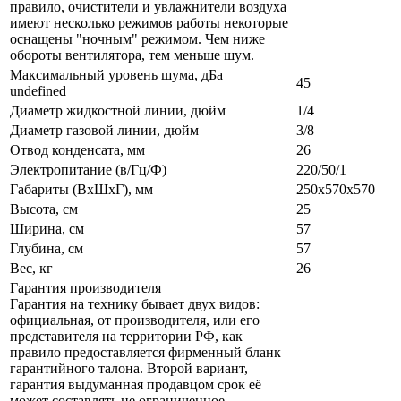
правило, очистители и увлажнители воздуха
имеют несколько режимов работы некоторые
оснащены "ночным" режимом. Чем ниже
обороты вентилятора, тем меньше шум.
Максимальный уровень шума, дБа
45
undefined
Диаметр жидкостной линии, дюйм
1/4
Диаметр газовой линии, дюйм
3/8
Отвод конденсата, мм
26
Электропитание (в/Гц/Ф)
220/50/1
Габариты (ВxШxГ), мм
250x570x570
Высота, см
25
Ширина, см
57
Глубина, см
57
Вес, кг
26
Гарантия производителя
Гарантия на технику бывает двух видов:
официальная, от производителя, или его
представителя на территории РФ, как
правило предоставляется фирменный бланк
гарантийного талона. Второй вариант,
гарантия выдуманная продавцом срок её
может составлять не ограниченное