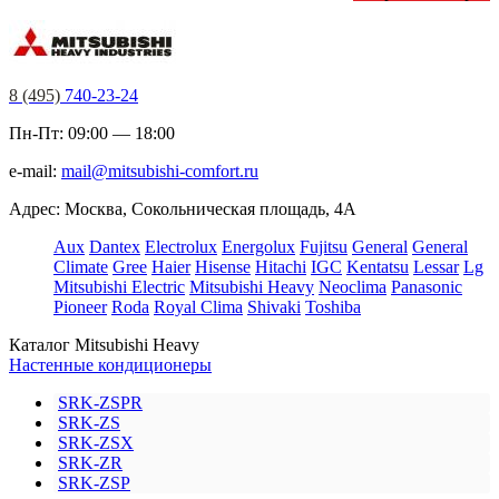
8 (495)
740-23-24
Пн-Пт: 09:00 — 18:00
e-mail:
mail@mitsubishi-comfort.ru
Адрес: Москва, Сокольническая площадь, 4А
Aux
Dantex
Electrolux
Energolux
Fujitsu
General
General
Climate
Gree
Haier
Hisense
Hitachi
IGC
Kentatsu
Lessar
Lg
Mitsubishi Electric
Mitsubishi Heavy
Neoclima
Panasonic
Pioneer
Roda
Royal Clima
Shivaki
Toshiba
Каталог Mitsubishi Heavy
Настенные кондиционеры
SRK-ZSPR
SRK-ZS
SRK-ZSX
SRK-ZR
SRK-ZSP