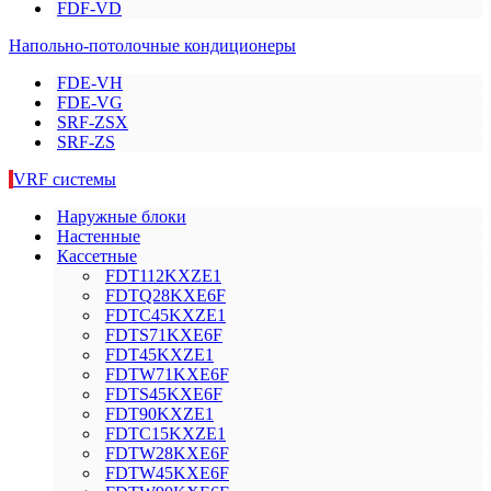
FDF-VD
Напольно-потолочные кондиционеры
FDE-VH
FDE-VG
SRF-ZSX
SRF-ZS
VRF системы
Наружные блоки
Настенные
Кассетные
FDT112KXZE1
FDTQ28KXE6F
FDTC45KXZE1
FDTS71KXE6F
FDT45KXZE1
FDTW71KXE6F
FDTS45KXE6F
FDT90KXZE1
FDTC15KXZE1
FDTW28KXE6F
FDTW45KXE6F