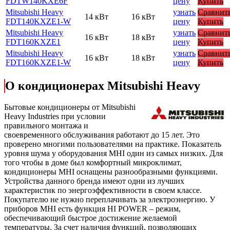
FDTW140KXE6F
цену
Купить
Mitsubishi Heavy
узнать
Сравнит
14 кВт
16 кВт
FDT140KXZE1-W
цену
Купить
Mitsubishi Heavy
узнать
Сравнит
16 кВт
18 кВт
FDT160KXZE1
цену
Купить
Mitsubishi Heavy
узнать
Сравнит
16 кВт
18 кВт
FDT160KXZE1-W
цену
Купить
О кондиционерах Mitsubishi Heavy
Бытовые кондиционеры от Mitsubishi
Heavy Industries при условии
правильного монтажа и
своевременного обслуживания работают до 15 лет. Это
проверено многими пользователями на практике. Показатель
уровня шума у оборудования MHI один из самых низких. Для
того чтобы в доме был комфортный микроклимат,
кондиционеры MHI оснащены разнообразными функциями.
Устройства данного бренда имеют одни из лучших
характеристик по энергоэффективности в своем классе.
Покупателю не нужно переплачивать за электроэнергию. У
приборов MHI есть функция HI POWER – режим,
обеспечивающий быстрое достижение желаемой
температуры. За счет наличия функций, позволяющих