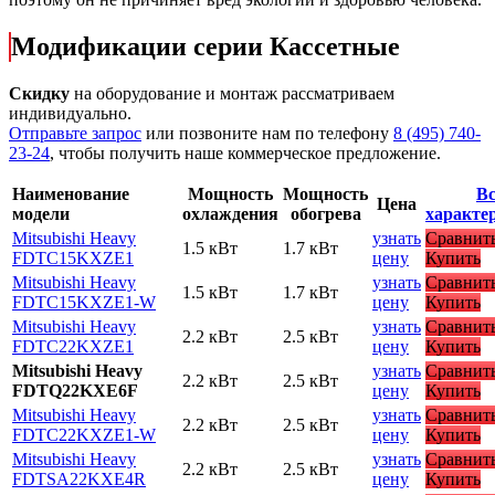
Модификации серии Кассетные
Скидку
на оборудование и монтаж рассматриваем
индивидуально.
Отправьте запрос
или позвоните нам по телефону
8 (495) 740-
23-24
, чтобы получить наше коммерческое предложение.
Наименование
Мощность
Мощность
Вс
Цена
модели
охлаждения
обогрева
характе
Mitsubishi Heavy
узнать
Сравнит
1.5 кВт
1.7 кВт
FDTC15KXZE1
цену
Купить
Mitsubishi Heavy
узнать
Сравнит
1.5 кВт
1.7 кВт
FDTC15KXZE1-W
цену
Купить
Mitsubishi Heavy
узнать
Сравнит
2.2 кВт
2.5 кВт
FDTC22KXZE1
цену
Купить
Mitsubishi Heavy
узнать
Сравнит
2.2 кВт
2.5 кВт
FDTQ22KXE6F
цену
Купить
Mitsubishi Heavy
узнать
Сравнит
2.2 кВт
2.5 кВт
FDTC22KXZE1-W
цену
Купить
Mitsubishi Heavy
узнать
Сравнит
2.2 кВт
2.5 кВт
FDTSA22KXE4R
цену
Купить