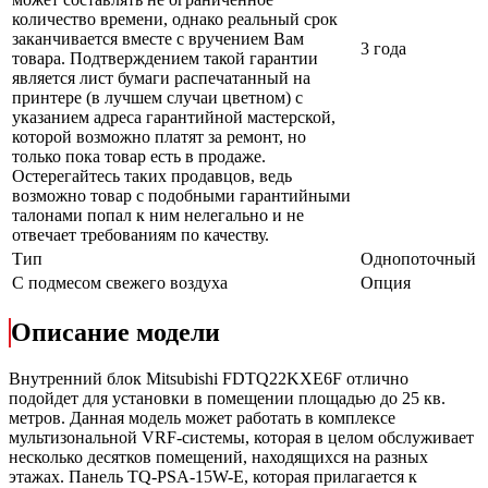
количество времени, однако реальный срок
заканчивается вместе с вручением Вам
3 года
товара. Подтверждением такой гарантии
является лист бумаги распечатанный на
принтере (в лучшем случаи цветном) с
указанием адреса гарантийной мастерской,
которой возможно платят за ремонт, но
только пока товар есть в продаже.
Остерегайтесь таких продавцов, ведь
возможно товар с подобными гарантийными
талонами попал к ним нелегально и не
отвечает требованиям по качеству.
Тип
Однопоточный
С подмесом свежего воздуха
Опция
Описание модели
Внутренний блок Mitsubishi FDTQ22KXE6F отлично
подойдет для установки в помещении площадью до 25 кв.
метров. Данная модель может работать в комплексе
мультизональной VRF-системы, которая в целом обслуживает
несколько десятков помещений, находящихся на разных
этажах. Панель TQ-PSA-15W-E, которая прилагается к