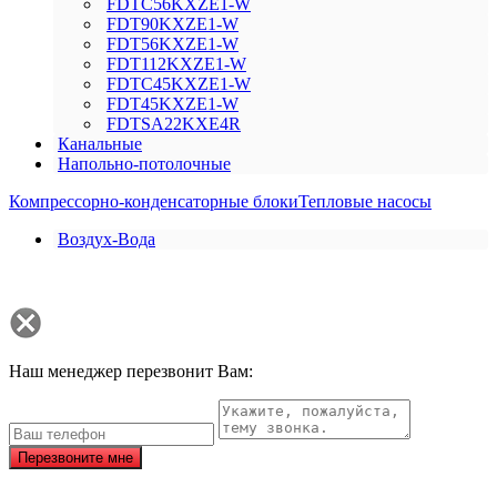
FDTC56KXZE1-W
FDT90KXZE1-W
FDT56KXZE1-W
FDT112KXZE1-W
FDTC45KXZE1-W
FDT45KXZE1-W
FDTSA22KXE4R
Канальные
Напольно-потолочные
Компрессорно-конденсаторные блоки
Тепловые насосы
Воздух-Вода
Наш менеджер перезвонит Вам:
Перезвоните мне