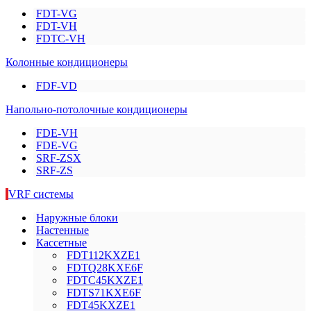
FDT-VG
FDT-VH
FDTC-VH
Колонные кондиционеры
FDF-VD
Напольно-потолочные кондиционеры
FDE-VH
FDE-VG
SRF-ZSX
SRF-ZS
VRF системы
Наружные блоки
Настенные
Кассетные
FDT112KXZE1
FDTQ28KXE6F
FDTC45KXZE1
FDTS71KXE6F
FDT45KXZE1