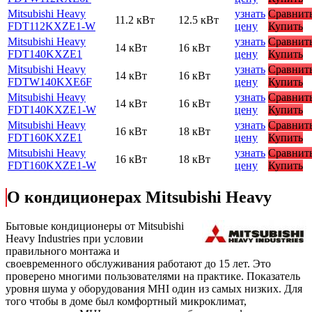
Mitsubishi Heavy
узнать
Сравнит
11.2 кВт
12.5 кВт
FDT112KXZE1-W
цену
Купить
Mitsubishi Heavy
узнать
Сравнит
14 кВт
16 кВт
FDT140KXZE1
цену
Купить
Mitsubishi Heavy
узнать
Сравнит
14 кВт
16 кВт
FDTW140KXE6F
цену
Купить
Mitsubishi Heavy
узнать
Сравнит
14 кВт
16 кВт
FDT140KXZE1-W
цену
Купить
Mitsubishi Heavy
узнать
Сравнит
16 кВт
18 кВт
FDT160KXZE1
цену
Купить
Mitsubishi Heavy
узнать
Сравнит
16 кВт
18 кВт
FDT160KXZE1-W
цену
Купить
О кондиционерах Mitsubishi Heavy
Бытовые кондиционеры от Mitsubishi
Heavy Industries при условии
правильного монтажа и
своевременного обслуживания работают до 15 лет. Это
проверено многими пользователями на практике. Показатель
уровня шума у оборудования MHI один из самых низких. Для
того чтобы в доме был комфортный микроклимат,