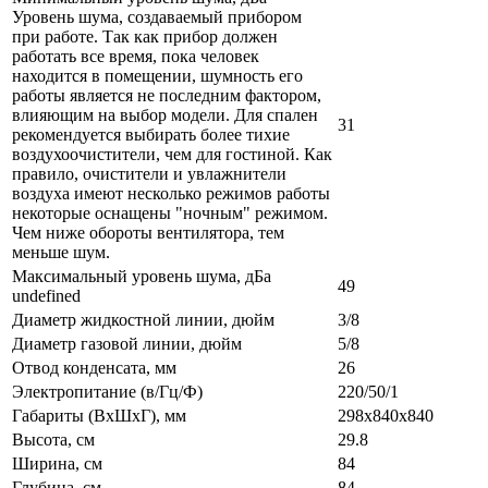
Уровень шума, создаваемый прибором
при работе. Так как прибор должен
работать все время, пока человек
находится в помещении, шумность его
работы является не последним фактором,
влияющим на выбор модели. Для спален
31
рекомендуется выбирать более тихие
воздухоочистители, чем для гостиной. Как
правило, очистители и увлажнители
воздуха имеют несколько режимов работы
некоторые оснащены "ночным" режимом.
Чем ниже обороты вентилятора, тем
меньше шум.
Максимальный уровень шума, дБа
49
undefined
Диаметр жидкостной линии, дюйм
3/8
Диаметр газовой линии, дюйм
5/8
Отвод конденсата, мм
26
Электропитание (в/Гц/Ф)
220/50/1
Габариты (ВxШxГ), мм
298x840x840
Высота, см
29.8
Ширина, см
84
Глубина, см
84