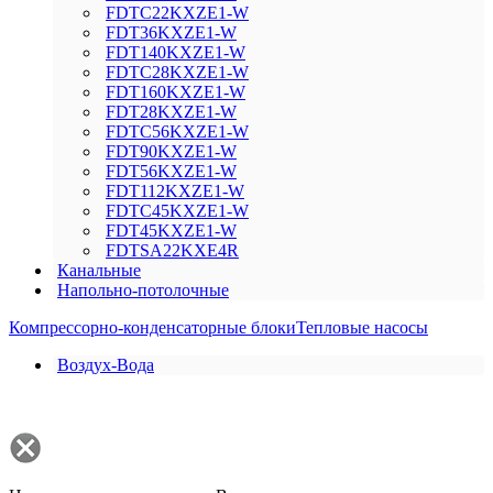
FDTC22KXZE1-W
FDT36KXZE1-W
FDT140KXZE1-W
FDTC28KXZE1-W
FDT160KXZE1-W
FDT28KXZE1-W
FDTC56KXZE1-W
FDT90KXZE1-W
FDT56KXZE1-W
FDT112KXZE1-W
FDTC45KXZE1-W
FDT45KXZE1-W
FDTSA22KXE4R
Канальные
Напольно-потолочные
Компрессорно-конденсаторные блоки
Тепловые насосы
Воздух-Вода