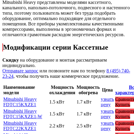
Mitsubishi Heavy представлены моделями кассетного,
канального, напольно-потолочного, подвесного и настенного
типа, поэтому пользователь может без труда подобрать
оборудование, оптимально подходящее для отдельного
помещения. Все приборы укомплектованы качественными
компрессорами, выполнены в эргономичных формах и
отличаются грамотным расходом энергетических ресурсов.
Модификации серии Кассетные
Скидку
на оборудование и монтаж рассматриваем
индивидуально.
Отправьте запрос
или позвоните нам по телефону
8 (495) 740-
23-24
, чтобы получить наше коммерческое предложение.
Наименование
Мощность
Мощность
Вс
Цена
модели
охлаждения
обогрева
характе
Mitsubishi Heavy
узнать
Сравнит
1.5 кВт
1.7 кВт
FDTC15KXZE1
цену
Купить
Mitsubishi Heavy
узнать
Сравнит
1.5 кВт
1.7 кВт
FDTC15KXZE1-W
цену
Купить
Mitsubishi Heavy
узнать
Сравнит
2.2 кВт
2.5 кВт
FDTC22KXZE1
цену
Купить