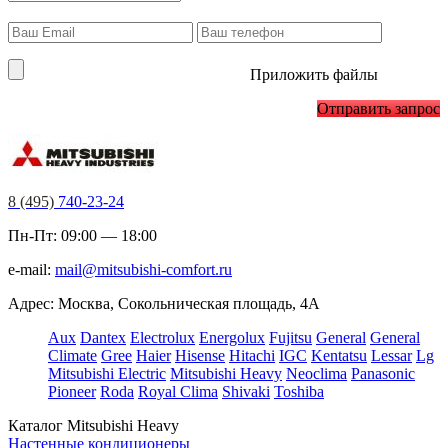
Приложить файлы
Отправить запрос
8 (495)
740-23-24
Пн-Пт: 09:00 — 18:00
e-mail:
mail@mitsubishi-comfort.ru
Адрес: Москва, Сокольническая площадь, 4А
Aux
Dantex
Electrolux
Energolux
Fujitsu
General
General
Climate
Gree
Haier
Hisense
Hitachi
IGC
Kentatsu
Lessar
Lg
Mitsubishi Electric
Mitsubishi Heavy
Neoclima
Panasonic
Pioneer
Roda
Royal Clima
Shivaki
Toshiba
Каталог Mitsubishi Heavy
Настенные кондиционеры