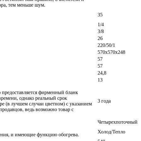
ра, тем меньше шум.
35
1/4
3/8
26
220/50/1
570х570х248
57
57
24,8
13
ло предоставляется фирменный бланк
времени, однако реальный срок
3 года
ре (в лучшем случаи цветном) с указанием
 продавцов, ведь возможно товар с
Четырехпоточный
Холод/Тепло
ения, и имеющие функцию обогрева.