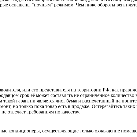
орые оснащены "ночным" режимом. Чем ниже обороты вентилято
зводителя, или его представителя на территории РФ, как прави
родавцом срок её может составлять не ограниченное количество 
 такой гарантии является лист бумаги распечатанный на принте
монт, но только пока товар есть в продаже. Остерегайтесь таких
е отвечает требованиям по качеству.
ьные кондиционеры, осуществляющие только охлаждение помещ