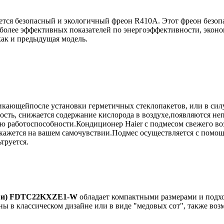
тся безопасный и экологичный фреон R410A. Этот фреон безопа
более эффективных показателей по энергоэффективности, эконо
как и предыдущая модель.
кающейпосле установки герметичных стеклопакетов, или в сил
ость, снижается содержание кислорода в воздухе,появляются неп
рю работоспособности.Кондиционер Haier с подмесом свежего во
кажется на вашем самочувствии.Подмес осуществляется с помощ
труется.
Хэви) FDTC22KXZE1-W
обладает компактными размерами и подхо
ны в классическом дизайне или в виде "медовых сот", также воз