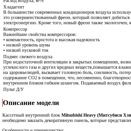
Расход воздуха, м³/ч
Хладагент
В большинстве современных кондиционеров воздуха используе
это усовершенствованный фреон, который позволяет добиться 
электроэнергию. Кроме того, новый фреон также экологичен, 
Компрессор
Важнейшие свойства компрессоров:
• компактность, простота и высокая надежность
• низкий уровень шума
• низкий пусковой ток
Подмес свежего воздуха
При недостаточной вентиляции в закрытых помещениях, возни
углекислого газа и других вредных веществ,повышается влажн
на здоровьелюдей, вызывает головную боль, сонливость, поте
содержание СО2 в помещении, что, несомненно, благотворнос
внутренним блоком гибким шлангом. Подаваемый воздух филь
Пульт Д/У
Описание модели
Кассетный внутренний блок
Mitsubishi Heavy (Митсубиси 
необходимо заказать декоративную панель, которые представле
Особенности и преимущества: