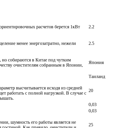
 ориентировочных расчетов берется 1кВт
2.2
деление менее энергозатратно, нежели
2.5
, но собираются в Китае под чутким
Япония
ачеству очистителям собранным в Японии,
Таиланд
раметр высчитывается исходя из средней
20
т работать с полной нагрузкой. В случае с
вышать.
0,03
0,03
ении, шумность его работы является не
25
 гостиной. Как правило, очистители и