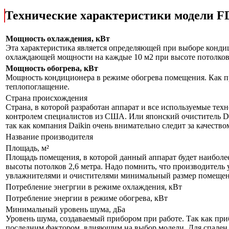
Технические характеристики модели
Мощность охлаждения, кВт
Эта характеристика является определяющей при выборе кондиц
охлаждающей мощности на каждые 10 м2 при высоте потолков 
Мощность обогрева, кВт
Мощность кондиционера в режиме обогрева помещения. Как пр
теплопоглащение.
Страна происхождения
Страна, в которой разработан аппарат и все используемые тех
контролем специалистов из США. Или японский очиститель Da
так как компания Daikin очень внимательно следит за качеств
Название производителя
Площадь, м²
Площадь помещения, в которой данный аппарат будет наиболе
высоты потолков 2,6 метра. Надо помнить, что производитель 
увлажнителями и очистителями минимальный размер помещения
Потребление энегргии в режиме охлаждения, кВт
Потребление энергии в режиме обогрева, кВт
Минимальный уровень шума, дБа
Уровень шума, создаваемый прибором при работе. Так как приб
последним фактором, влияющим на выбор модели. Для спален р