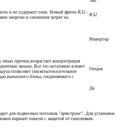
540
сен и не содержит озон. Новый фреон R32 -
R32
мии энергии и снижения затрат на
Инвертор
у иных причин,возрастает концентрация
риятные запахи. Все это негативно влияет
Опция
здуха позволяет снизитьотносительное
ью выносного блока, соединяемого с
Да
дит для подвесных потолков "армстронг". Для установки
можен вариант панели с защитой от сквозняков.