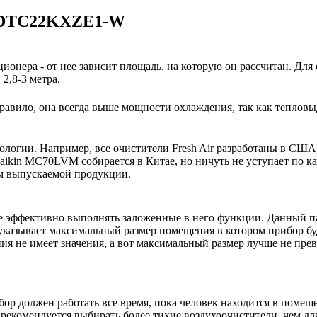
 FDTC22KXZE1-W
ионера - от нее зависит площадь, на которую он рассчитан. Для
2,8-3 метра.
авило, она всегда выше мощности охлаждения, так как тепловы
нологии. Например, все очистители Fresh Air разработаны в США
ikin MC70LVM собирается в Китае, но ничуть не уступает по к
ом выпускаемой продукции.
е эффективно выполнять заложенные в него функции. Данный па
указывает максимальный размер помещения в котором прибор буде
 не имеет значения, а вот максимальный размер лучше не пре
ор должен работать все время, пока человек находится в помещ
екомендуется выбирать более тихие воздухоочистители, чем для