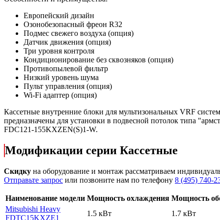
Европейский дизайн
Озонобезопасный фреон R32
Подмес свежего воздуха
(опция)
Датчик движения
(опция)
Три уровня контроля
Кондиционирование без сквозняков (опция)
Противопылевой фильтр
Низкий уровень шума
Пульт управления (опция)
Wi-Fi адаптер (опция)
Кассетные внутренние блоки для мультизональных VRF систем 
предназначены для установки в подвесной потолок типа "армс
FDC121-155KXZEN(S)1-W.
Модификации серии Кассетные
Скидку
на оборудование и монтаж рассматриваем индивидуал
Отправьте запрос
или позвоните нам по телефону
8 (495) 740-2
Наименование модели
Мощность охлаждения
Мощность об
Mitsubishi Heavy
1.5 кВт
1.7 кВт
FDTC15KXZE1