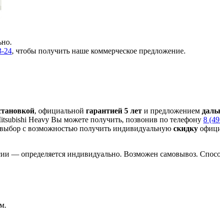
ьно.
3-24
, чтобы получить наше коммерческое предложение.
становкой
, официальной
гарантией 5 лет
и предложением
даль
tsubishi Heavy Вы можете получить, позвонив по телефону
8 (4
 выбор с
возможностью получить индивидуальную
скидку
офици
сии — определяется индивидуально. Возможен самовывоз. Способ
м.