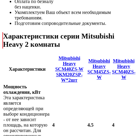
Оплата по безналу
без наценки.
Укомплектуем Ваш объект всем необходимым
требованиям.
Подготовим сопроводительные документы.
Характеристики серии Mitsubishi
Heavy 2 комнаты
Mitsubishi
Mitsubishi
Mitsubishi
Heavy
Heavy
Heavy
Характеристики
SCM40ZS-W
SCM45ZS-
SCM40ZS-
SKM20ZSP-
W
W
W*2шт
Мощность
охлаждения, кВт
Эта характеристика
является
определяющей при
выборе кондиционера
- от нее зависит
площадь, на которую
4
4.5
4
он рассчитан. Для
ориентировочных