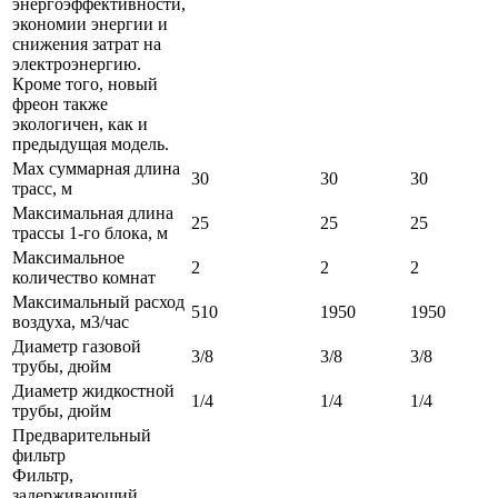
энергоэффективности,
экономии энергии и
снижения затрат на
электроэнергию.
Кроме того, новый
фреон также
экологичен, как и
предыдущая модель.
Max суммарная длина
30
30
30
трасс, м
Максимальная длина
25
25
25
трассы 1-го блока, м
Максимальное
2
2
2
количество комнат
Максимальный расход
510
1950
1950
воздуха, м3/час
Диаметр газовой
3/8
3/8
3/8
трубы, дюйм
Диаметр жидкостной
1/4
1/4
1/4
трубы, дюйм
Предварительный
фильтр
Фильтр,
задерживающий