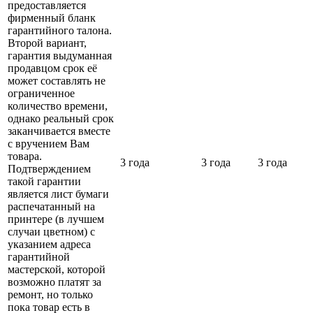
предоставляется
фирменный бланк
гарантийного талона.
Второй вариант,
гарантия выдуманная
продавцом срок её
может составлять не
ограниченное
количество времени,
однако реальный срок
заканчивается вместе
с вручением Вам
товара.
3 года
3 года
3 года
Подтверждением
такой гарантии
является лист бумаги
распечатанный на
принтере (в лучшем
случаи цветном) с
указанием адреса
гарантийной
мастерской, которой
возможно платят за
ремонт, но только
пока товар есть в