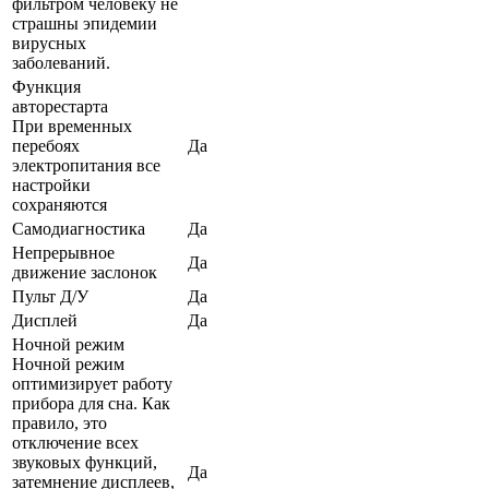
фильтром человеку не
страшны эпидемии
вирусных
заболеваний.
Функция
авторестарта
При временных
перебоях
Да
электропитания все
настройки
сохраняются
Самодиагностика
Да
Непрерывное
Да
движение заслонок
Пульт Д/У
Да
Дисплей
Да
Ночной режим
Ночной режим
оптимизирует работу
прибора для сна. Как
правило, это
отключение всех
звуковых функций,
Да
затемнение дисплеев,