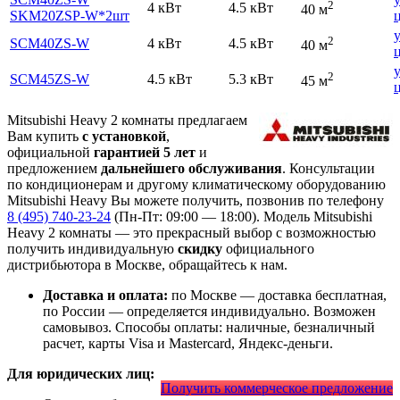
2
4 кВт
4.5 кВт
40 м
SKM20ZSP-W*2шт
2
SCM40ZS-W
4 кВт
4.5 кВт
40 м
2
SCM45ZS-W
4.5 кВт
5.3 кВт
45 м
Mitsubishi Heavy 2 комнаты предлагаем
Вам купить
с установкой
,
официальной
гарантией 5 лет
и
предложением
дальнейшего обслуживания
. Консультации
по кондиционерам и другому климатическому оборудованию
Mitsubishi Heavy Вы можете получить, позвонив по телефону
8 (495) 740-23-24
(Пн-Пт: 09:00 — 18:00). Модель Mitsubishi
Heavy 2 комнаты
— это
прекрасный выбор с
возможностью
получить индивидуальную
скидку
официального
дистрибьютора в Москве, обращайтесь к нам.
Доставка и оплата:
по Москве — доставка бесплатная,
по России — определяется индивидуально. Возможен
самовывоз. Способы оплаты: наличные, безналичный
расчет, карты Visa и Mastercard, Яндекс-деньги.
Для юридических лиц:
Получить коммерческое предложение