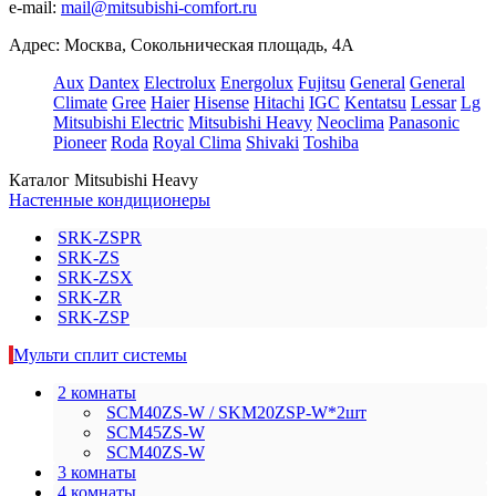
e-mail:
mail@mitsubishi-comfort.ru
Адрес: Москва, Сокольническая площадь, 4А
Aux
Dantex
Electrolux
Energolux
Fujitsu
General
General
Climate
Gree
Haier
Hisense
Hitachi
IGC
Kentatsu
Lessar
Lg
Mitsubishi Electric
Mitsubishi Heavy
Neoclima
Panasonic
Pioneer
Roda
Royal Clima
Shivaki
Toshiba
Каталог Mitsubishi Heavy
Настенные кондиционеры
SRK-ZSPR
SRK-ZS
SRK-ZSX
SRK-ZR
SRK-ZSP
Мульти сплит системы
2 комнаты
SCM40ZS-W / SKM20ZSP-W*2шт
SCM45ZS-W
SCM40ZS-W
3 комнаты
4 комнаты