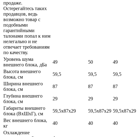
продаже.
Остерегайтесь таких
продавцов, ведь
возможно товар с
подобными
гарантийными
талонами попал к ним
нелегально и не
отвечает требованиям
по качеству.
Уровень шума
49
50
49
внешнего блока, дБа
Высота внешнего
59,5
59,5
59,5
блока, см
Ширина внешнего
87
87
87
блока, см
Глубина внешнего
29
29
29
блока, см
Габариты внешнего
59,5х87х29
59,5х87х29
59,5х87х29
блока (ВхШхГ), см
Вес внешнего блока,
40
40
40
кг
Охлаждение