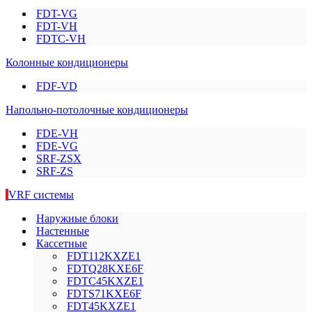
FDT-VG
FDT-VH
FDTC-VH
Колонные кондиционеры
FDF-VD
Напольно-потолочные кондиционеры
FDE-VH
FDE-VG
SRF-ZSX
SRF-ZS
VRF системы
Наружные блоки
Настенные
Кассетные
FDT112KXZE1
FDTQ28KXE6F
FDTC45KXZE1
FDTS71KXE6F
FDT45KXZE1