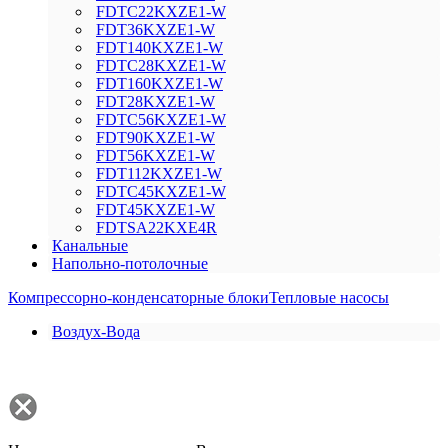
FDTC22KXZE1-W
FDT36KXZE1-W
FDT140KXZE1-W
FDTC28KXZE1-W
FDT160KXZE1-W
FDT28KXZE1-W
FDTC56KXZE1-W
FDT90KXZE1-W
FDT56KXZE1-W
FDT112KXZE1-W
FDTC45KXZE1-W
FDT45KXZE1-W
FDTSA22KXE4R
Канальные
Напольно-потолочные
Компрессорно-конденсаторные блоки
Тепловые насосы
Воздух-Вода