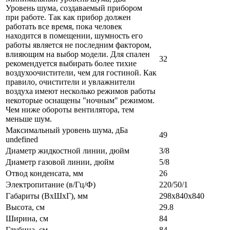
Уровень шума, создаваемый прибором
при работе. Так как прибор должен
работать все время, пока человек
находится в помещении, шумность его
работы является не последним фактором,
влияющим на выбор модели. Для спален
32
рекомендуется выбирать более тихие
воздухоочистители, чем для гостиной. Как
правило, очистители и увлажнители
воздуха имеют несколько режимов работы
некоторые оснащены "ночным" режимом.
Чем ниже обороты вентилятора, тем
меньше шум.
Максимальный уровень шума, дБа
49
undefined
Диаметр жидкостной линии, дюйм
3/8
Диаметр газовой линии, дюйм
5/8
Отвод конденсата, мм
26
Электропитание (в/Гц/Ф)
220/50/1
Габариты (ВxШxГ), мм
298x840x840
Высота, см
29.8
Ширина, см
84
Глубина, см
84