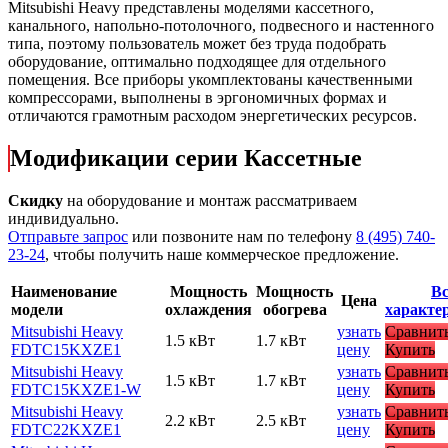
Mitsubishi Heavy представлены моделями кассетного,
канального, напольно-потолочного, подвесного и настенного
типа, поэтому пользователь может без труда подобрать
оборудование, оптимально подходящее для отдельного
помещения. Все приборы укомплектованы качественными
компрессорами, выполнены в эргономичных формах и
отличаются грамотным расходом энергетических ресурсов.
Модификации серии Кассетные
Скидку
на оборудование и монтаж рассматриваем
индивидуально.
Отправьте запрос
или позвоните нам по телефону
8 (495) 740-
23-24
, чтобы получить наше коммерческое предложение.
Наименование
Мощность
Мощность
Вс
Цена
модели
охлаждения
обогрева
характе
Mitsubishi Heavy
узнать
Сравнит
1.5 кВт
1.7 кВт
FDTC15KXZE1
цену
Купить
Mitsubishi Heavy
узнать
Сравнит
1.5 кВт
1.7 кВт
FDTC15KXZE1-W
цену
Купить
Mitsubishi Heavy
узнать
Сравнит
2.2 кВт
2.5 кВт
FDTC22KXZE1
цену
Купить