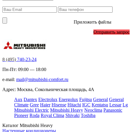
Приложить файлы
Отправить запрос
8 (495)
740-23-24
Пн-Пт: 09:00 — 18:00
e-mail:
mail@mitsubishi-comfort.ru
Адрес: Москва, Сокольническая площадь, 4А
Aux
Dantex
Electrolux
Energolux
Fujitsu
General
General
Climate
Gree
Haier
Hisense
Hitachi
IGC
Kentatsu
Lessar
Lg
Mitsubishi Electric
Mitsubishi Heavy
Neoclima
Panasonic
Pioneer
Roda
Royal Clima
Shivaki
Toshiba
Каталог Mitsubishi Heavy
Настенные кондиционеры