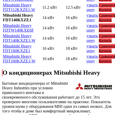
Mitsubishi Heavy
узнать
Сравнит
11.2 кВт
12.5 кВт
FDT112KXZE1-W
цену
Купить
Mitsubishi Heavy
узнать
Сравнит
14 кВт
16 кВт
FDT140KXZE1
цену
Купить
Mitsubishi Heavy
узнать
Сравнит
14 кВт
16 кВт
FDTW140KXE6F
цену
Купить
Mitsubishi Heavy
узнать
Сравнит
14 кВт
16 кВт
FDT140KXZE1-W
цену
Купить
Mitsubishi Heavy
узнать
Сравнит
16 кВт
18 кВт
FDT160KXZE1
цену
Купить
Mitsubishi Heavy
узнать
Сравнит
16 кВт
18 кВт
FDT160KXZE1-W
цену
Купить
О кондиционерах Mitsubishi Heavy
Бытовые кондиционеры от Mitsubishi
Heavy Industries при условии
правильного монтажа и
своевременного обслуживания работают до 15 лет. Это
проверено многими пользователями на практике. Показатель
уровня шума у оборудования MHI один из самых низких. Для
того чтобы в доме был комфортный микроклимат,