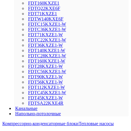
FDT160KXZE1
FDTQ22KXE6F
FDT71KXZE1
FDTW140KXE6F
FDTC15KXZE1-W
FDTC36KXZE1-W
FDT71KXZE1-W
FDTC22KXZE1-W
FDT36KXZE1-W
FDT140KXZE1-W
FDTC28KXZE1-W
FDT160KXZE1-W
FDT28KXZE1-W
FDTC56KXZE1-W
FDT90KXZE1-W
FDT56KXZE1-W
FDT112KXZE1-W
FDTC45KXZE1-W
FDT45KXZE1-W
FDTSA22KXE4R
Канальные
Напольно-потолочные
Компрессорно-конденсаторные блоки
Тепловые насосы