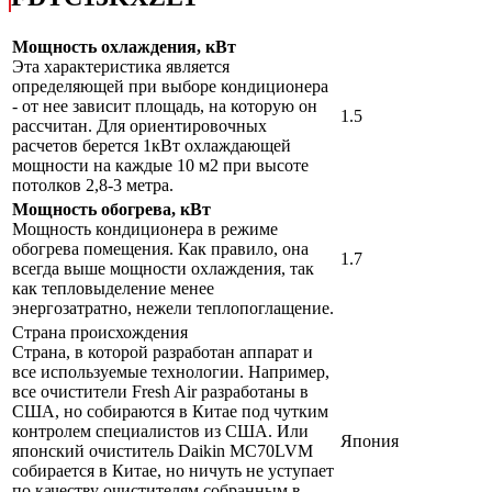
Мощность охлаждения, кВт
Эта характеристика является
определяющей при выборе кондиционера
- от нее зависит площадь, на которую он
1.5
рассчитан. Для ориентировочных
расчетов берется 1кВт охлаждающей
мощности на каждые 10 м2 при высоте
потолков 2,8-3 метра.
Мощность обогрева, кВт
Мощность кондиционера в режиме
обогрева помещения. Как правило, она
1.7
всегда выше мощности охлаждения, так
как тепловыделение менее
энергозатратно, нежели теплопоглащение.
Страна происхождения
Страна, в которой разработан аппарат и
все используемые технологии. Например,
все очистители Fresh Air разработаны в
США, но собираются в Китае под чутким
контролем специалистов из США. Или
Япония
японский очиститель Daikin MC70LVM
собирается в Китае, но ничуть не уступает
по качеству очистителям собранным в