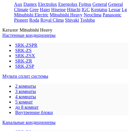
Aux
Dantex
Electrolux
Energolux
Fujitsu
General
General
Climate
Gree
Haier
Hisense
Hitachi
IGC
Kentatsu
Lessar
Lg
Mitsubishi Electric
Mitsubishi Heavy
Neoclima
Panasonic
Pioneer
Roda
Royal Clima
Shivaki
Toshiba
Каталог Mitsubishi Heavy
Настенные кондиционеры
SRK-ZSPR
SRK-ZS
SRK-ZSX
SRK-ZR
SRK-ZSP
Мульти сплит системы
2 комнаты
3 комнаты
4 комнаты
5 комнат
до 8 комнат
Внутренние блоки
Канальные кондиционеры