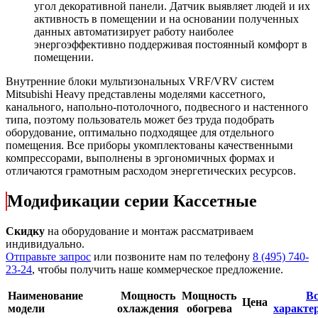
угол декоративной панели. Датчик выявляет людей и их
активность в помещении и на основании полученных
данных автоматизирует работу наиболее
энергоэффективно поддерживая постоянный комфорт в
помещении.
Внутренние блоки мультизональных VRF/VRV систем
Mitsubishi Heavy представлены моделями кассетного,
канального, напольно-потолочного, подвесного и настенного
типа, поэтому пользователь может без труда подобрать
оборудование, оптимально подходящее для отдельного
помещения. Все приборы укомплектованы качественными
компрессорами, выполнены в эргономичных формах и
отличаются грамотным расходом энергетических ресурсов.
Модификации серии Кассетные
Скидку
на оборудование и монтаж рассматриваем
индивидуально.
Отправьте запрос
или позвоните нам по телефону
8 (495) 740-
23-24
, чтобы получить наше коммерческое предложение.
Наименование
Мощность
Мощность
Вс
Цена
модели
охлаждения
обогрева
характе