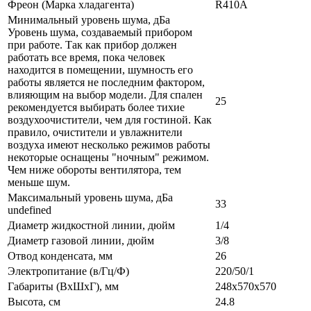
Фреон (Марка хладагента)
R410A
Минимальный уровень шума, дБа
Уровень шума, создаваемый прибором
при работе. Так как прибор должен
работать все время, пока человек
находится в помещении, шумность его
работы является не последним фактором,
влияющим на выбор модели. Для спален
25
рекомендуется выбирать более тихие
воздухоочистители, чем для гостиной. Как
правило, очистители и увлажнители
воздуха имеют несколько режимов работы
некоторые оснащены "ночным" режимом.
Чем ниже обороты вентилятора, тем
меньше шум.
Максимальный уровень шума, дБа
33
undefined
Диаметр жидкостной линии, дюйм
1/4
Диаметр газовой линии, дюйм
3/8
Отвод конденсата, мм
26
Электропитание (в/Гц/Ф)
220/50/1
Габариты (ВxШxГ), мм
248x570x570
Высота, см
24.8