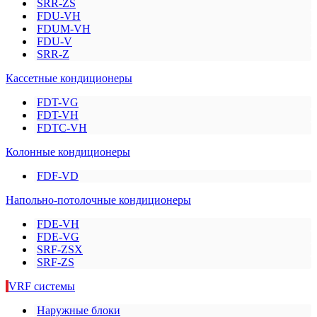
SRR-ZS
FDU-VH
FDUM-VH
FDU-V
SRR-Z
Кассетные кондиционеры
FDT-VG
FDT-VH
FDTC-VH
Колонные кондиционеры
FDF-VD
Напольно-потолочные кондиционеры
FDE-VH
FDE-VG
SRF-ZSX
SRF-ZS
VRF системы
Наружные блоки