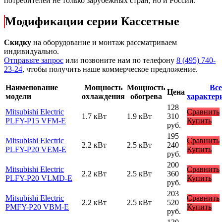
потребителей не только зарубежных стран, но и России.
Модификации серии Кассетные
Скидку
на оборудование и монтаж рассматриваем
индивидуально.
Отправьте запрос
или позвоните нам по телефону
8 (495) 740-
23-24
, чтобы получить наше коммерческое предложение.
Наименование
Мощность
Мощность
Все
Цена
модели
охлаждения
обогрева
характер
128
Mitsubishi Electric
Сравнить
1.7 кВт
1.9 кВт
310
PLFY-P15 VFM-E
Купить
руб.
195
Mitsubishi Electric
Сравнить
2.2 кВт
2.5 кВт
240
PLFY-P20 VEM-E
Купить
руб.
200
Mitsubishi Electric
Сравнить
2.2 кВт
2.5 кВт
360
PLFY-P20 VLMD-E
Купить
руб.
203
Mitsubishi Electric
Сравнить
2.2 кВт
2.5 кВт
520
PMFY-P20 VBM-E
Купить
руб.