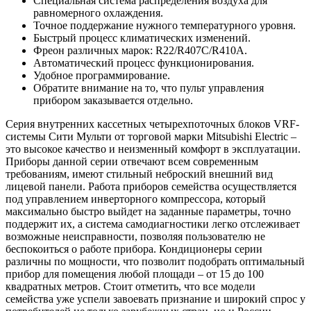
Специальная система распределения воздуха для
равномерного охлаждения.
Точное поддержание нужного температурного уровня.
Быстрый процесс климатических изменений.
Фреон различных марок: R22/R407C/R410A.
Автоматический процесс функционирования.
Удобное программирование.
Обратите внимание на то, что пульт управления
прибором заказывается отдельно.
Серия внутренних кассетных четырехпоточных блоков VRF-
системы Сити Мульти от торговой марки Mitsubishi Electric –
это высокое качество и неизменный комфорт в эксплуатации.
Приборы данной серии отвечают всем современным
требованиям, имеют стильный неброский внешний вид
лицевой панели. Работа приборов семейства осуществляется
под управлением инверторного компрессора, который
максимально быстро выйдет на заданные параметры, точно
поддержит их, а система самодиагностики легко отслеживает
возможные неисправности, позволяя пользователю не
беспокоиться о работе прибора. Кондиционеры серии
различны по мощности, что позволит подобрать оптимальный
прибор для помещения любой площади – от 15 до 100
квадратных метров. Стоит отметить, что все модели
семейства уже успели завоевать признание и широкий спрос у