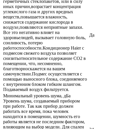
герметичных стеклопакетов, или в силу
иных причин,возрастает концентрация
углекислого газа и других вредных
веществ,повышается влажность,
снижается содержание кислорода в
воздухе,появляются неприятные запахи.
Все это негативно влияет на
Да
здоровьелюдей, вызывает головную боль,
сонливость, потерю
работоспособности.Кондиционер Haier с
подмесом свежего воздуха позволяет
снизитьотносительное содержание СО2 в
помещении, что, несомненно,
благотворноскажется на вашем
самочувствии.Подмес осуществляется с
помощью выносного блока, соединяемого
с внутренним блоком гибким шлангом.
Подаваемый воздух фильтруется.
Минимальный уровень шума, дБа
Уровень шума, создаваемый прибором
при работе. Так как прибор должен
работать все время, пока человек
находится в помещении, шумность его
работы является не последним фактором,
влияющим на выбор модели. Для спален