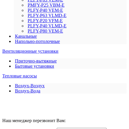
PMFY-P25 VBM-E
PLFY-P40 VEM-E
PLFY-P63 VLMD-E
PLFY-P20 VFM-E
PLFY-P40 VLMD-E
PLFY-P80 VEM-E
Канальные
Напольно-потолочные
Вентиляционные установки
Приточно-вытяжные
Бытовые установки
Тепловые насосы
Воздух-Воздух
Воздух-Вода
Наш менеджер перезвонит Вам: