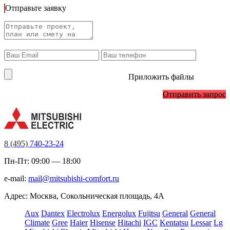
Отправьте заявку
Приложить файлы
Отправить запрос
8 (495)
740-23-24
Пн-Пт: 09:00 — 18:00
e-mail:
mail@mitsubishi-comfort.ru
Адрес: Москва, Сокольническая площадь, 4А
Aux
Dantex
Electrolux
Energolux
Fujitsu
General
General
Climate
Gree
Haier
Hisense
Hitachi
IGC
Kentatsu
Lessar
Lg