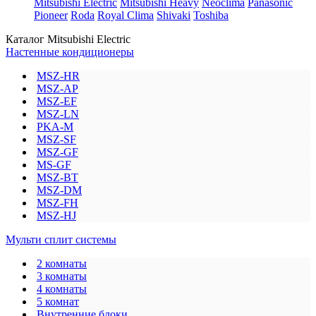
Mitsubishi Electric
Mitsubishi Heavy
Neoclima
Panasonic
Pioneer
Roda
Royal Clima
Shivaki
Toshiba
Каталог Mitsubishi Electric
Настенные кондиционеры
MSZ-HR
MSZ-AP
MSZ-EF
MSZ-LN
PKA-M
MSZ-SF
MSZ-GF
MS-GF
MSZ-BT
MSZ-DM
MSZ-FH
MSZ-HJ
Мульти сплит системы
2 комнаты
3 комнаты
4 комнаты
5 комнат
Внутренние блоки