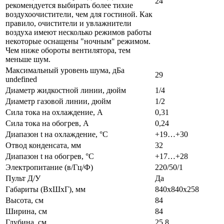
24
рекомендуется выбирать более тихие
воздухоочистители, чем для гостиной. Как
правило, очистители и увлажнители
воздуха имеют несколько режимов работы
некоторые оснащены "ночным" режимом.
Чем ниже обороты вентилятора, тем
меньше шум.
Максимальный уровень шума, дБа
29
undefined
Диаметр жидкостной линии, дюйм
1/4
Диаметр газовой линии, дюйм
1/2
Сила тока на охлаждение, А
0,31
Сила тока на обогрев, А
0,24
Диапазон t на охлаждение, °С
+19…+30
Отвод конденсата, мм
32
Диапазон t на обогрев, °С
+17…+28
Электропитание (в/Гц/Ф)
220/50/1
Пульт Д/У
Да
Габариты (ВxШxГ), мм
840x840x258
Высота, см
84
Ширина, см
84
Глубина, см
25,8