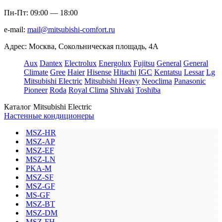
Пн-Пт: 09:00 — 18:00
e-mail:
mail@mitsubishi-comfort.ru
Адрес: Москва, Сокольническая площадь, 4А
Aux
Dantex
Electrolux
Energolux
Fujitsu
General
General
Climate
Gree
Haier
Hisense
Hitachi
IGC
Kentatsu
Lessar
Lg
Mitsubishi Electric
Mitsubishi Heavy
Neoclima
Panasonic
Pioneer
Roda
Royal Clima
Shivaki
Toshiba
Каталог Mitsubishi Electric
Настенные кондиционеры
MSZ-HR
MSZ-AP
MSZ-EF
MSZ-LN
PKA-M
MSZ-SF
MSZ-GF
MS-GF
MSZ-BT
MSZ-DM
MSZ-FH