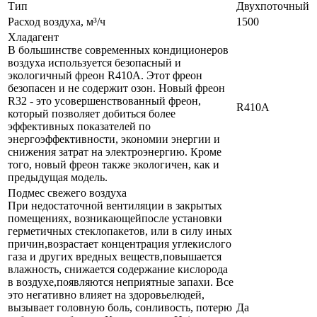
Тип
Двухпоточный
Расход воздуха, м³/ч
1500
Хладагент
В большинстве современных кондиционеров
воздуха используется безопасный и
экологичный фреон R410A. Этот фреон
безопасен и не содержит озон. Новый фреон
R32 - это усовершенствованный фреон,
R410A
который позволяет добиться более
эффективных показателей по
энергоэффективности, экономии энергии и
снижения затрат на электроэнергию. Кроме
того, новый фреон также экологичен, как и
предыдущая модель.
Подмес свежего воздуха
При недостаточной вентиляции в закрытых
помещениях, возникающейпосле установки
герметичных стеклопакетов, или в силу иных
причин,возрастает концентрация углекислого
газа и других вредных веществ,повышается
влажность, снижается содержание кислорода
в воздухе,появляются неприятные запахи. Все
это негативно влияет на здоровьелюдей,
вызывает головную боль, сонливость, потерю
Да