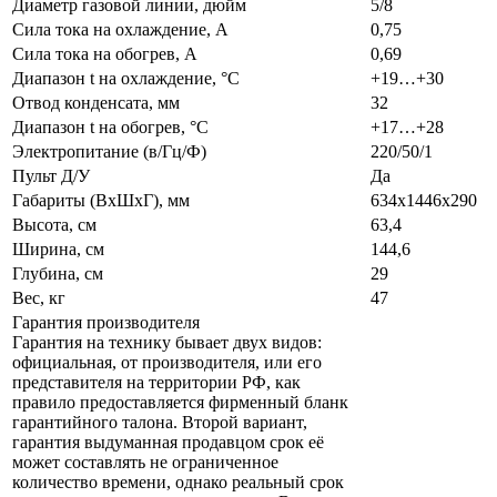
Диаметр газовой линии, дюйм
5/8
Сила тока на охлаждение, А
0,75
Сила тока на обогрев, А
0,69
Диапазон t на охлаждение, °С
+19…+30
Отвод конденсата, мм
32
Диапазон t на обогрев, °С
+17…+28
Электропитание (в/Гц/Ф)
220/50/1
Пульт Д/У
Да
Габариты (ВxШxГ), мм
634x1446x290
Высота, см
63,4
Ширина, см
144,6
Глубина, см
29
Вес, кг
47
Гарантия производителя
Гарантия на технику бывает двух видов:
официальная, от производителя, или его
представителя на территории РФ, как
правило предоставляется фирменный бланк
гарантийного талона. Второй вариант,
гарантия выдуманная продавцом срок её
может составлять не ограниченное
количество времени, однако реальный срок