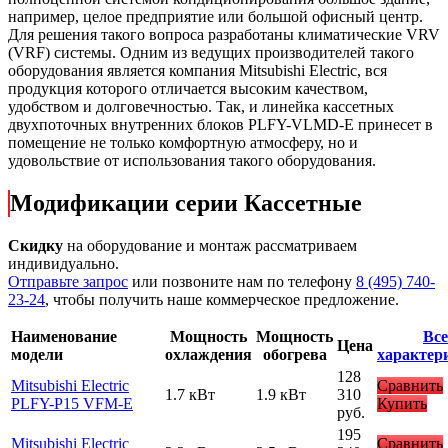
например, целое предприятие или большой офисный центр.
Для решения такого вопроса разработаны климатические VRV
(VRF) системы. Одним из ведущих производителей такого
оборудования является компания Mitsubishi Electric, вся
продукция которого отличается высоким качеством,
удобством и долговечностью. Так, и линейка кассетных
двухпоточных внутренних блоков PLFY-VLMD-E принесет в
помещение не только комфортную атмосферу, но и
удовольствие от использования такого оборудования.
Модификации серии Кассетные
Скидку
на оборудование и монтаж рассматриваем
индивидуально.
Отправьте запрос
или позвоните нам по телефону
8 (495) 740-
23-24
, чтобы получить наше коммерческое предложение.
Наименование
Мощность
Мощность
Все
Цена
модели
охлаждения
обогрева
характер
128
Mitsubishi Electric
Сравнить
1.7 кВт
1.9 кВт
310
PLFY-P15 VFM-E
Купить
руб.
195
Mitsubishi Electric
Сравнить