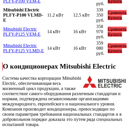
PLFY-P100 VEM-E
Купить
руб.
Mitsubishi Electric
339
Сравнить
PLFY-P100 VLMD-
11.2 кВт
12.5 кВт
350
Купить
E
руб.
358
Mitsubishi Electric
Сравнить
14 кВт
16 кВт
970
PLFY-P125 VEM-E
Купить
руб.
359
Mitsubishi Electric
Сравнить
14 кВт
16 кВт
080
PLFY-P125 VLMD-E
Купить
руб.
О кондиционерах Mitsubishi Electric
Cистема качества корпорации
Mitsubishi
Electric
, обеспечивающая весь
жизненный цикл продукции, а также
соответствие самого оборудования различным стандартам и
нормам, подтверждена независимыми организациями
международного, европейского и национального уровня.
Компания производит кондиционеры, превосходящие по
своим параметрам требования национальных стандартов и в
добровольном порядке доказала это путем ряда специальных
испытаний товара.