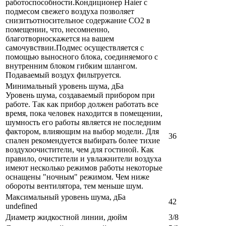
работоспособности.Кондиционер Haier с
подмесом свежего воздуха позволяет
снизитьотносительное содержание СО2 в
помещении, что, несомненно,
благотворноскажется на вашем
самочувствии.Подмес осуществляется с
помощью выносного блока, соединяемого с
внутренним блоком гибким шлангом.
Подаваемый воздух фильтруется.
Минимальный уровень шума, дБа
Уровень шума, создаваемый прибором при
работе. Так как прибор должен работать все
время, пока человек находится в помещении,
шумность его работы является не последним
фактором, влияющим на выбор модели. Для
36
спален рекомендуется выбирать более тихие
воздухоочистители, чем для гостиной. Как
правило, очистители и увлажнители воздуха
имеют несколько режимов работы некоторые
оснащены "ночным" режимом. Чем ниже
обороты вентилятора, тем меньше шум.
Максимальный уровень шума, дБа
42
undefined
Диаметр жидкостной линии, дюйм
3/8