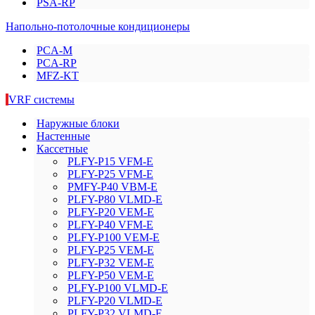
PSA-RP
Напольно-потолочные кондиционеры
PCA-M
PCA-RP
MFZ-KT
VRF системы
Наружные блоки
Настенные
Кассетные
PLFY-P15 VFM-E
PLFY-P25 VFM-E
PMFY-P40 VBM-E
PLFY-P80 VLMD-E
PLFY-P20 VEM-E
PLFY-P40 VFM-E
PLFY-P100 VEM-E
PLFY-P25 VEM-E
PLFY-P32 VEM-E
PLFY-P50 VEM-E
PLFY-P100 VLMD-E
PLFY-P20 VLMD-E
PLFY-P32 VLMD-E