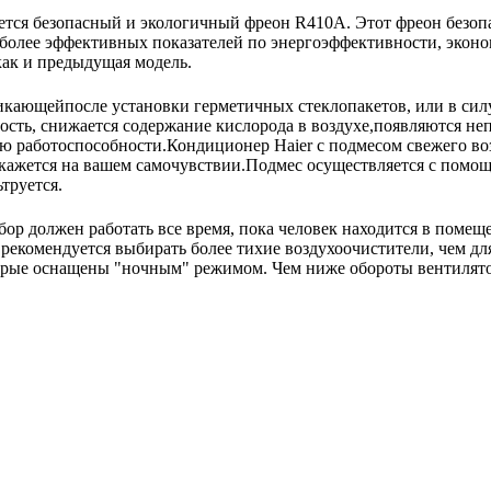
тся безопасный и экологичный фреон R410A. Этот фреон безопа
более эффективных показателей по энергоэффективности, эконо
как и предыдущая модель.
кающейпосле установки герметичных стеклопакетов, или в сил
ость, снижается содержание кислорода в воздухе,появляются неп
рю работоспособности.Кондиционер Haier с подмесом свежего во
кажется на вашем самочувствии.Подмес осуществляется с помощ
труется.
ор должен работать все время, пока человек находится в помещ
екомендуется выбирать более тихие воздухоочистители, чем для
орые оснащены "ночным" режимом. Чем ниже обороты вентилято