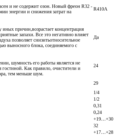
сен и не содержит озон. Новый фреон R32 -
R410A
мии энергии и снижения затрат на
у иных причин,возрастает концентрация
риятные запахи. Все это негативно влияет
Да
здуха позволяет снизитьотносительное
ью выносного блока, соединяемого с
ении, шумность его работы является не
24
 гостиной. Как правило, очистители и
ра, тем меньше шум.
29
1/4
1/2
0,31
0,24
+19…+30
32
+17…+28