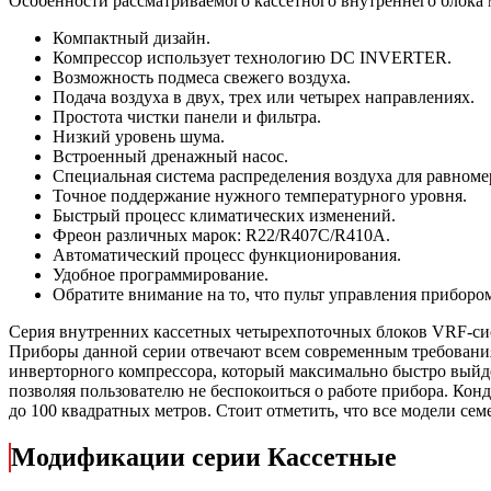
Особенности рассматриваемого кассетного внутреннего блока м
Компактный дизайн.
Компрессор использует технологию DC INVERTER.
Возможность подмеса свежего воздуха.
Подача воздуха в двух, трех или четырех направлениях.
Простота чистки панели и фильтра.
Низкий уровень шума.
Встроенный дренажный насос.
Специальная система распределения воздуха для равноме
Точное поддержание нужного температурного уровня.
Быстрый процесс климатических изменений.
Фреон различных марок: R22/R407C/R410A.
Автоматический процесс функционирования.
Удобное программирование.
Обратите внимание на то, что пульт управления прибором
Серия внутренних кассетных четырехпоточных блоков VRF-систе
Приборы данной серии отвечают всем современным требования
инверторного компрессора, который максимально быстро выйде
позволяя пользователю не беспокоиться о работе прибора. Ко
до 100 квадратных метров. Стоит отметить, что все модели сем
Модификации серии Кассетные