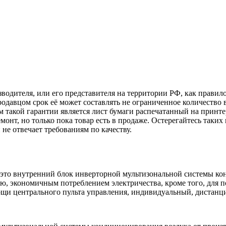
зводителя, или его представителя на территории РФ, как прави
родавцом срок её может составлять не ограниченное количество 
 такой гарантии является лист бумаги распечатанный на принте
монт, но только пока товар есть в продаже. Остерегайтесь таких
е отвечает требованиям по качеству.
это внутренний блок инверторной мультизональной системы ко
ю, экономичным потреблением электричества, кроме того, для 
ощи центрального пульта управления, индивидуальный, дистанци