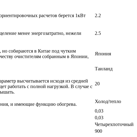
 ориентировочных расчетов берется 1кВт
2.2
деление менее энергозатратно, нежели
2.5
, но собираются в Китае под чутким
Япония
ачеству очистителям собранным в Японии,
Таиланд
раметр высчитывается исходя из средней
20
т работать с полной нагрузкой. В случае с
вышать.
Холод/тепло
ения, и имеющие функцию обогрева.
0,03
0,03
Четырехпоточный
900