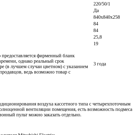
220/50/1
Да
840x840x258
84
84
25,8
19
ло предоставляется фирменный бланк
времени, однако реальный срок
3 года
ре (в лучшем случаи цветном) с указанием
 продавцов, ведь возможно товар с
ндиционирования воздуха кассетного типа с четырехпоточным
полноценной вентиляции помещения, есть возможность подмеса
онный пульт можно заказать отдельно.