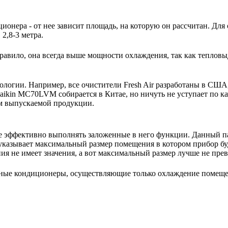
ионера - от нее зависит площадь, на которую он рассчитан. Для
2,8-3 метра.
авило, она всегда выше мощности охлаждения, так как тепловы
нологии. Например, все очистители Fresh Air разработаны в США
ikin MC70LVM собирается в Китае, но ничуть не уступает по к
ом выпускаемой продукции.
е эффективно выполнять заложенные в него функции. Данный па
указывает максимальный размер помещения в котором прибор буде
 не имеет значения, а вот максимальный размер лучше не пре
ьные кондиционеры, осуществляющие только охлаждение помещ