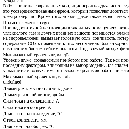
Хладагент
В большинстве современных кондиционеров воздуха используе
это усовершенствованный фреон, который позволяет добиться 
электроэнергию. Кроме того, новый фреон также экологичен, 
Подмес свежего воздуха
При недостаточной вентиляции в закрытых помещениях, возни
углекислого газа и других вредных веществ,повышается влажн
на здоровьелюдей, вызывает головную боль, сонливость, поте
содержание СО2 в помещении, что, несомненно, благотворнос
внутренним блоком гибким шлангом. Подаваемый воздух филь
Минимальный уровень шума, дБа
Уровень шума, создаваемый прибором при работе. Так как приб
последним фактором, влияющим на выбор модели. Для спален р
увлажнители воздуха имеют несколько режимов работы некот
Максимальный уровень шума, дБа
undefined
Диаметр жидкостной линии, дюйм
Диаметр газовой линии, дюйм
Сила тока на охлаждение, А
Сила тока на обогрев, А
Диапазон t на охлаждение, °С
Отвод конденсата, мм
Диапазон t на обогрев, °С