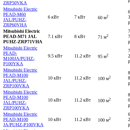
р
ZRP50VKA
Mitsubishi Electric
PEAD-M60
2
6 кВт
7 кВт
60 м
JAL
/PUHZ-
р
ZRP60VHA
Mitsubishi Electric
2
PEAD-M71 JAL
7.1 кВт
8 кВт
71 м
PUHZ-ZRP71VHA
р
Mitsubishi Electric
PEAD-
2
9.5 кВт
11.2 кВт
95 м
M100JA
/PUHZ-
р
P100YKA
Mitsubishi Electric
PEAD-M100
2
10 кВт
11.2 кВт
100 м
JAL
/PUHZ-
р
ZRP100VKA
Mitsubishi Electric
PEAD-M100
2
10 кВт
11.2 кВт
100 м
JAL
/PUHZ-
р
ZRP100YKA
Mitsubishi Electric
2
PEAD-M100
10 кВт
11.2 кВт
100 м
JA
/PUHZ-P100VKA
р