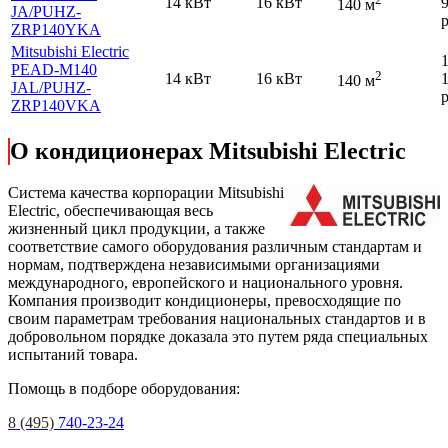
14 кВт
16 кВт
140 м
JA
/PUHZ-
р
ZRP140YKA
Mitsubishi Electric
PEAD-M140
2
14 кВт
16 кВт
140 м
JAL
/PUHZ-
р
ZRP140VKA
О кондиционерах Mitsubishi Electric
Cистема качества корпорации
Mitsubishi
Electric
, обеспечивающая весь
жизненный цикл продукции, а также
соответствие самого оборудования различным стандартам и
нормам, подтверждена независимыми организациями
международного, европейского и национального уровня.
Компания производит кондиционеры, превосходящие по
своим параметрам требования национальных стандартов и в
добровольном порядке доказала это путем ряда специальных
испытаний товара.
Помощь в подборе оборудования:
8 (495)
740-23-24