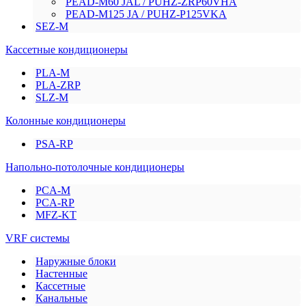
PEAD-M60 JAL / PUHZ-ZRP60VHA
PEAD-M125 JA / PUHZ-P125VKA
SEZ-M
Кассетные кондиционеры
PLA-M
PLA-ZRP
SLZ-M
Колонные кондиционеры
PSA-RP
Напольно-потолочные кондиционеры
PCA-M
PCA-RP
MFZ-KT
VRF системы
Наружные блоки
Настенные
Кассетные
Канальные