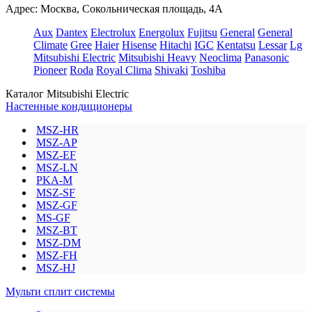
Адрес: Москва, Сокольническая площадь, 4А
Aux
Dantex
Electrolux
Energolux
Fujitsu
General
General
Climate
Gree
Haier
Hisense
Hitachi
IGC
Kentatsu
Lessar
Lg
Mitsubishi Electric
Mitsubishi Heavy
Neoclima
Panasonic
Pioneer
Roda
Royal Clima
Shivaki
Toshiba
Каталог Mitsubishi Electric
Настенные кондиционеры
MSZ-HR
MSZ-AP
MSZ-EF
MSZ-LN
PKA-M
MSZ-SF
MSZ-GF
MS-GF
MSZ-BT
MSZ-DM
MSZ-FH
MSZ-HJ
Мульти сплит системы