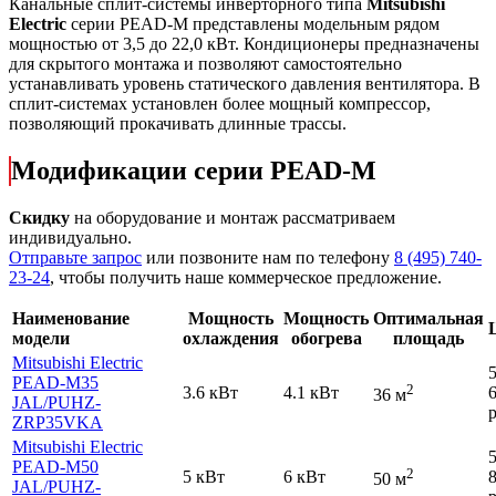
Канальные сплит-системы инверторного типа
Mitsubishi
Electric
серии PEAD-M представлены модельным рядом
мощностью от 3,5 до 22,0 кВт. Кондиционеры предназначены
для скрытого монтажа и позволяют самостоятельно
устанавливать уровень статического давления вентилятора. В
сплит-системах установлен более мощный компрессор,
позволяющий прокачивать длинные трассы.
Модификации серии PEAD-M
Скидку
на оборудование и монтаж рассматриваем
индивидуально.
Отправьте запрос
или позвоните нам по телефону
8 (495) 740-
23-24
, чтобы получить наше коммерческое предложение.
Наименование
Мощность
Мощность
Оптимальная
модели
охлаждения
обогрева
площадь
Mitsubishi Electric
PEAD-M35
2
3.6 кВт
4.1 кВт
36 м
JAL
/PUHZ-
р
ZRP35VKA
Mitsubishi Electric
PEAD-M50
2
5 кВт
6 кВт
50 м
JAL
/PUHZ-