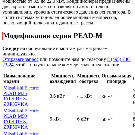
мощностью от 3,5 до 22,0 кВт. Кондиционеры предназначены
для скрытого монтажа и позволяют самостоятельно
устанавливать уровень статического давления вентилятора. В
сплит-системах установлен более мощный компрессор,
позволяющий прокачивать длинные трассы.
Модификации серии PEAD-M
Скидку
на оборудование и монтаж рассматриваем
индивидуально.
Отправьте запрос
или позвоните нам по телефону
8 (495) 740-
23-24
, чтобы получить наше коммерческое предложение.
Наименование
Мощность
Мощность
Оптимальная
модели
охлаждения
обогрева
площадь
Mitsubishi Electric
PEAD-M35
2
3.6 кВт
4.1 кВт
36 м
JAL
/PUHZ-
р
ZRP35VKA
Mitsubishi Electric
PEAD-M50
2
5 кВт
6 кВт
50 м
JAL
/PUHZ-
р
ZRP50VKA
Mitsubishi Electric