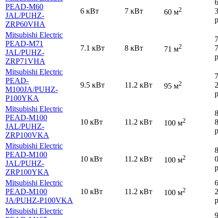
PEAD-M60
2
6 кВт
7 кВт
60 м
JAL
/PUHZ-
р
ZRP60VHA
Mitsubishi Electric
PEAD-M71
2
7.1 кВт
8 кВт
71 м
JAL
/PUHZ-
р
ZRP71VHA
Mitsubishi Electric
PEAD-
2
9.5 кВт
11.2 кВт
95 м
M100JA
/PUHZ-
р
P100YKA
Mitsubishi Electric
PEAD-M100
2
10 кВт
11.2 кВт
100 м
JAL
/PUHZ-
р
ZRP100VKA
Mitsubishi Electric
PEAD-M100
2
10 кВт
11.2 кВт
100 м
JAL
/PUHZ-
р
ZRP100YKA
Mitsubishi Electric
2
PEAD-M100
10 кВт
11.2 кВт
100 м
JA
/PUHZ-P100VKA
р
Mitsubishi Electric