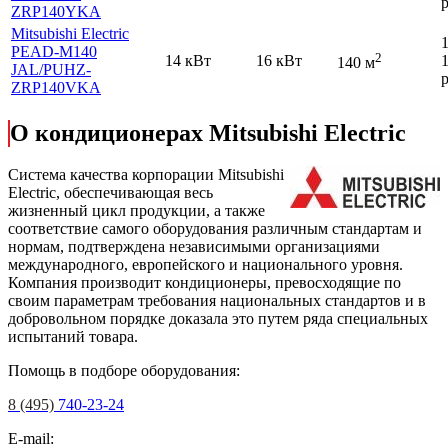
р
ZRP140YKA
Mitsubishi Electric
PEAD-M140
2
14 кВт
16 кВт
140 м
JAL
/PUHZ-
р
ZRP140VKA
О кондиционерах Mitsubishi Electric
Cистема качества корпорации
Mitsubishi
Electric
, обеспечивающая весь
жизненный цикл продукции, а также
соответствие самого оборудования различным стандартам и
нормам, подтверждена независимыми организациями
международного, европейского и национального уровня.
Компания производит кондиционеры, превосходящие по
своим параметрам требования национальных стандартов и в
добровольном порядке доказала это путем ряда специальных
испытаний товара.
Помощь в подборе оборудования:
8 (495)
740-23-24
E-mail: