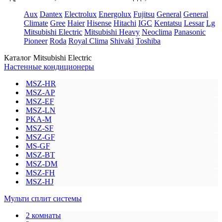
Aux
Dantex
Electrolux
Energolux
Fujitsu
General
General
Climate
Gree
Haier
Hisense
Hitachi
IGC
Kentatsu
Lessar
Lg
Mitsubishi Electric
Mitsubishi Heavy
Neoclima
Panasonic
Pioneer
Roda
Royal Clima
Shivaki
Toshiba
Каталог Mitsubishi Electric
Настенные кондиционеры
MSZ-HR
MSZ-AP
MSZ-EF
MSZ-LN
PKA-M
MSZ-SF
MSZ-GF
MS-GF
MSZ-BT
MSZ-DM
MSZ-FH
MSZ-HJ
Мульти сплит системы
2 комнаты