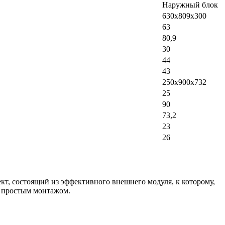
Наружный блок
630х809х300
63
80,9
30
44
43
250х900х732
25
90
73,2
23
26
кт, состоящий из эффективного внешнего модуля, к которому,
и простым монтажом.