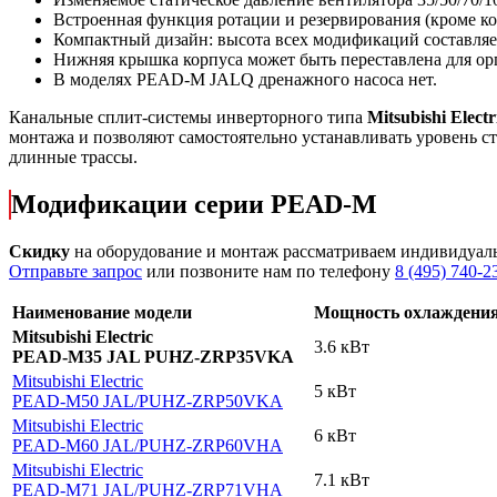
Встроенная функция ротации и резервирования (кроме 
Компактный дизайн: высота всех модификаций составляе
Нижняя крышка корпуса может быть переставлена для орг
В моделях PEAD-M JALQ дренажного насоса нет.
Канальные сплит-системы инверторного типа
Mitsubishi Electr
монтажа и позволяют самостоятельно устанавливать уровень с
длинные трассы.
Модификации серии PEAD-M
Скидку
на оборудование и монтаж рассматриваем индивидуал
Отправьте запрос
или позвоните нам по телефону
8 (495) 740-2
Наименование модели
Мощность охлаждени
Mitsubishi Electric
3.6 кВт
PEAD-M35 JAL PUHZ-ZRP35VKA
Mitsubishi Electric
5 кВт
PEAD-M50 JAL
/PUHZ-ZRP50VKA
Mitsubishi Electric
6 кВт
PEAD-M60 JAL
/PUHZ-ZRP60VHA
Mitsubishi Electric
7.1 кВт
PEAD-M71 JAL
/PUHZ-ZRP71VHA