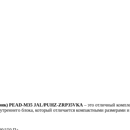
лектрик) PEAD-M35 JAL/PUHZ-ZRP35VKA
– это отличный компле
нутреннего блока, который отличается компактными размерами 
00/150 Па.