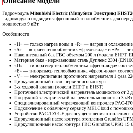
Описание модели
Гидромодуль
Mitsubishi Electric
(
Мицубиси Электрик
) EHST2
гидромодулю подводится фреоновый теплообменник для передач
мощностью 9 кВт.
Особенности
«H» — только нагрев воды и «R» — нагрев и охлаждение
«S» — встроен теплообменник «фреон-вода» и «P» — не
Накопительный бак ГВС объемом 200 л (модели EHPT, 
Материал бака - нержавеющая сталь Дуплекс 2304 (EN10
«D» — типоразмер теплообменника «фреон-вода» соответ
«E» — типоразмер теплообменника «фреон-вода» соотве
«V» — электропитание проточного нагревателя 1 фаза 22
Циркуляционный насос первичного контура
3-х ходовой клапан (модели EHPT и EHST)
Проточный электрический нагреватель мощностью от 2 д
Погружной электрический нагреватель мощностью 3 кВ
Специализированный управляющий контроллер PAC-IF06
Подключение к облачному сервису MELCloud с помощью
Устройство PAC-TZ01-E для осуществления отопления в 
Циркуляционный насос контура отопления Grundfos UPM2
Циркуляционный насос контура
ГВС Grundfos UPSO 15-6