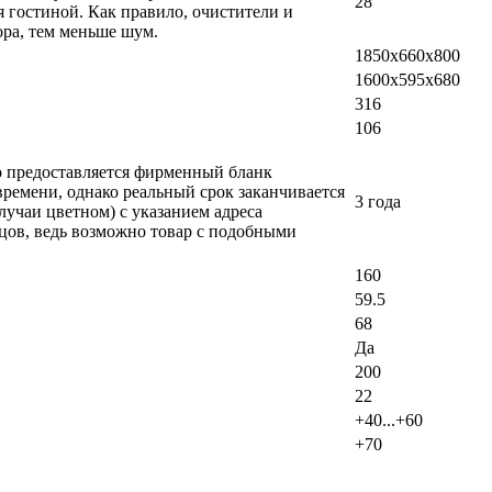
28
 гостиной. Как правило, очистители и
ра, тем меньше шум.
1850х660х800
1600х595х680
316
106
ло предоставляется фирменный бланк
времени, однако реальный срок заканчивается
3 года
лучаи цветном) с указанием адреса
вцов, ведь возможно товар с подобными
160
59.5
68
Да
200
22
+40...+60
+70