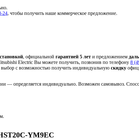
ьно.
3-24
, чтобы получить наше коммерческое предложение.
установкой
, официальной
гарантией 5 лет
и предложением
дал
subishi Electric Вы можете получить, позвонив по телефону
8 (4
 выбор с
возможностью получить индивидуальную
скидку
офици
сии — определяется индивидуально. Возможен самовывоз. Способ
м.
 EHST20C-YM9EC