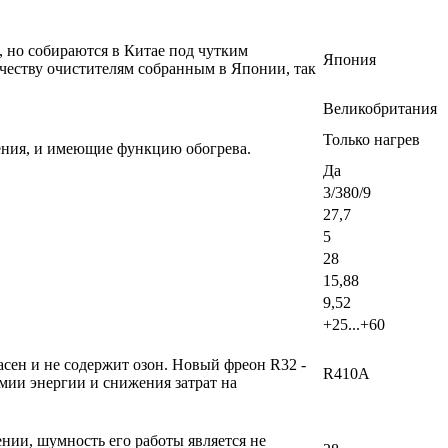
, но собираются в Китае под чутким
Япония
честву очистителям собранным в Японии, так
Великобритания
Только нагрев
ения, и имеющие функцию обогрева.
Да
3/380/9
27,7
5
28
15,88
9,52
+25...+60
сен и не содержит озон. Новый фреон R32 -
R410A
мии энергии и снижения затрат на
ении, шумность его работы является не