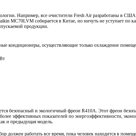
нологии. Например, все очистители Fresh Air разработаны в США
ikin MC70LVM собирается в Китае, но ничуть не уступает по ка
выпускаемой продукции.
ьные кондиционеры, осуществляющие только охлаждение помещ
кВт
тся безопасный и экологичный фреон R410A. Этот фреон безопа
более эффективных показателей по энергоэффективности, эконо
как и предыдущая модель.
ор должен работать все время, пока человек находится в помещ