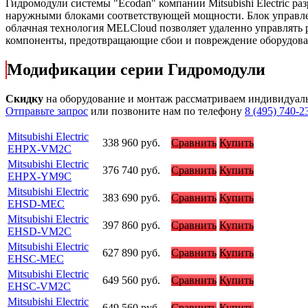
Гидромодули системы "Ecodan" компании Mitsubishi Electric р
наружными блоками соответствующей мощности. Блок управлен
облачная технология MELCloud позволяет удаленно управлять 
компоненты, предотвращающие сбои и повреждение оборудова
Модификации серии Гидромодули
Скидку
на оборудование и монтаж рассматриваем индивидуал
Отправьте запрос
или позвоните нам по телефону
8 (495) 740-2
Mitsubishi Electric
338 960
руб.
Сравнить
Купить
EHPX-VM2C
Mitsubishi Electric
376 740
руб.
Сравнить
Купить
EHPX-YM9C
Mitsubishi Electric
383 690
руб.
Сравнить
Купить
EHSD-MEC
Mitsubishi Electric
397 860
руб.
Сравнить
Купить
EHSD-VM2C
Mitsubishi Electric
627 890
руб.
Сравнить
Купить
EHSC-MEC
Mitsubishi Electric
649 560
руб.
Сравнить
Купить
EHSC-VM2C
Mitsubishi Electric
649 560
руб.
Сравнить
Купить