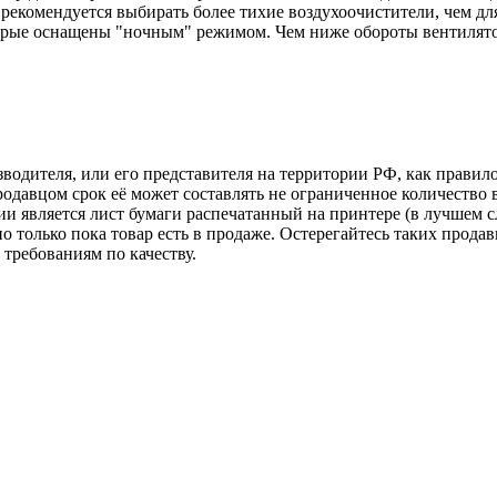
екомендуется выбирать более тихие воздухоочистители, чем для
орые оснащены "ночным" режимом. Чем ниже обороты вентилято
зводителя, или его представителя на территории РФ, как прави
одавцом срок её может составлять не ограниченное количество 
и является лист бумаги распечатанный на принтере (в лучшем с
но только пока товар есть в продаже. Остерегайтесь таких прода
требованиям по качеству.