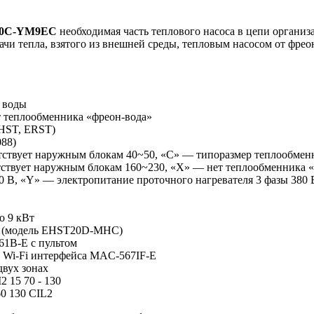
0C-
YM9
E
C
необходимая часть теплового насоса в цепи органи
и тепла, взятого из внешней среды, тепловым насосом от фрео
 воды
т теплообменника «фреон-вода»
EHST, ERST)
088)
ствует наружным блокам 40~50, «C» — типоразмер теплообменн
тствует наружным блокам 160~230, «X» — нет теплообменника 
0 В, «Y» — электропитание проточного нагревателя 3 фазы 380 
о 9 кВт
т (модель EHST20D-MHC)
1B-E с пультом
 Wi-Fi интерфейса MAC-567IF-E
двух зонах
 15 70 - 130
0 130 CIL2