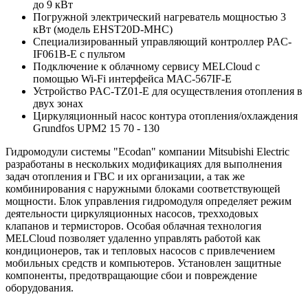
до 9 кВт
Погружной электрический нагреватель мощностью 3
кВт (модель EHST20D-MHC)
Специализированный управляющий контроллер PAC-
IF061B-E с пультом
Подключение к облачному сервису MELCloud с
помощью Wi-Fi интерфейса MAC-567IF-E
Устройство PAC-TZ01-E для осуществления отопления в
двух зонах
Циркуляционный насос контура отопления/охлаждения
Grundfos UPM2 15 70 - 130
Гидромодули системы "Ecodan" компании Mitsubishi Electric
разработаны в нескольких модификациях для выполнения
задач отопления и ГВС и их организации, а так же
комбинирования с наружными блоками соответствующей
мощности. Блок управления гидромодуля определяет режим
деятельности циркуляционных насосов, трехходовых
клапанов и термисторов. Особая облачная технология
MELCloud позволяет удаленно управлять работой как
кондиционеров, так и тепловых насосов с привлечением
мобильных средств и компьютеров. Установлен защитные
компоненты, предотвращающие сбои и повреждение
оборудования.