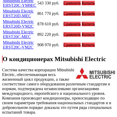
Mitsubishi Electric
543 330
руб.
Сравнить
Купить
EHST20C-YM9EC
Mitsubishi Electric
861 770
руб.
Сравнить
Купить
ERST20D-MEC
Mitsubishi Electric
878 610
руб.
Сравнить
Купить
ERST20D-VM2C
Mitsubishi Electric
892 220
руб.
Сравнить
Купить
ERST20C-MEC
Mitsubishi Electric
908 970
руб.
Сравнить
Купить
ERST20C-VM2C
О кондиционерах Mitsubishi Electric
Cистема качества корпорации
Mitsubishi
Electric
, обеспечивающая весь
жизненный цикл продукции, а также
соответствие самого оборудования различным стандартам и
нормам, подтверждена независимыми организациями
международного, европейского и национального уровня.
Компания производит кондиционеры, превосходящие по
своим параметрам требования национальных стандартов и в
добровольном порядке доказала это путем ряда специальных
испытаний товара.