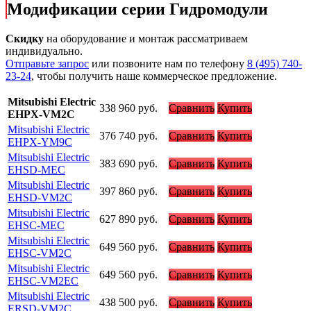
Модификации серии Гидромодули
Скидку
на оборудование и монтаж рассматриваем
индивидуально.
Отправьте запрос
или позвоните нам по телефону
8 (495) 740-
23-24
, чтобы получить наше коммерческое предложение.
Mitsubishi Electric
338 960
руб.
Сравнить
Купить
EHPX-VM2C
Mitsubishi Electric
376 740
руб.
Сравнить
Купить
EHPX-YM9C
Mitsubishi Electric
383 690
руб.
Сравнить
Купить
EHSD-MEC
Mitsubishi Electric
397 860
руб.
Сравнить
Купить
EHSD-VM2C
Mitsubishi Electric
627 890
руб.
Сравнить
Купить
EHSC-MEC
Mitsubishi Electric
649 560
руб.
Сравнить
Купить
EHSC-VM2C
Mitsubishi Electric
649 560
руб.
Сравнить
Купить
EHSC-VM2EC
Mitsubishi Electric
438 500
руб.
Сравнить
Купить
ERSD-VM2C