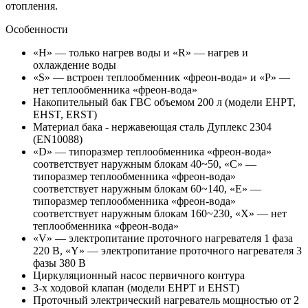
отопления.
Особенности
«H» — только нагрев воды и «R» — нагрев и
охлаждение воды
«S» — встроен теплообменник «фреон-вода» и «P» —
нет теплообменника «фреон-вода»
Накопительный бак ГВС объемом 200 л (модели EHPT,
EHST, ERST)
Материал бака - нержавеющая сталь Дуплекс 2304
(EN10088)
«D» — типоразмер теплообменника «фреон-вода»
соответствует наружным блокам 40~50, «C» —
типоразмер теплообменника «фреон-вода»
соответствует наружным блокам 60~140, «E» —
типоразмер теплообменника «фреон-вода»
соответствует наружным блокам 160~230, «X» — нет
теплообменника «фреон-вода»
«V» — электропитание проточного нагревателя 1 фаза
220 В, «Y» — электропитание проточного нагревателя 3
фазы 380 В
Циркуляционный насос первичного контура
3-х ходовой клапан (модели EHPT и EHST)
Проточный электрический нагреватель мощностью от 2