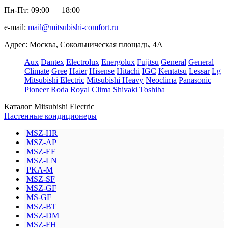
Пн-Пт: 09:00 — 18:00
e-mail:
mail@mitsubishi-comfort.ru
Адрес: Москва, Сокольническая площадь, 4А
Aux
Dantex
Electrolux
Energolux
Fujitsu
General
General
Climate
Gree
Haier
Hisense
Hitachi
IGC
Kentatsu
Lessar
Lg
Mitsubishi Electric
Mitsubishi Heavy
Neoclima
Panasonic
Pioneer
Roda
Royal Clima
Shivaki
Toshiba
Каталог Mitsubishi Electric
Настенные кондиционеры
MSZ-HR
MSZ-AP
MSZ-EF
MSZ-LN
PKA-M
MSZ-SF
MSZ-GF
MS-GF
MSZ-BT
MSZ-DM
MSZ-FH