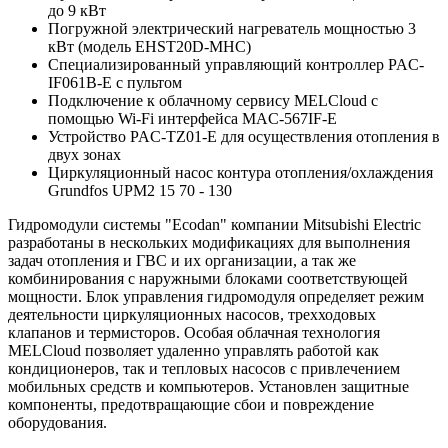
до 9 кВт
Погружной электрический нагреватель мощностью 3
кВт (модель EHST20D-MHC)
Специализированный управляющий контроллер PAC-
IF061B-E с пультом
Подключение к облачному сервису MELCloud с
помощью Wi-Fi интерфейса MAC-567IF-E
Устройство PAC-TZ01-E для осуществления отопления в
двух зонах
Циркуляционный насос контура отопления/охлаждения
Grundfos UPM2 15 70 - 130
Гидромодули системы "Ecodan" компании Mitsubishi Electric
разработаны в нескольких модификациях для выполнения
задач отопления и ГВС и их организации, а так же
комбинирования с наружными блоками соответствующей
мощности. Блок управления гидромодуля определяет режим
деятельности циркуляционных насосов, трехходовых
клапанов и термисторов. Особая облачная технология
MELCloud позволяет удаленно управлять работой как
кондиционеров, так и тепловых насосов с привлечением
мобильных средств и компьютеров. Установлен защитные
компоненты, предотвращающие сбои и повреждение
оборудования.