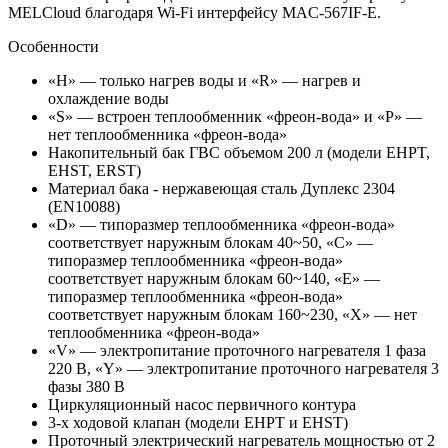
MELCloud благодаря Wi-Fi интерфейсу MAC-567IF-E.
Особенности
«H» — только нагрев воды и «R» — нагрев и
охлаждение воды
«S» — встроен теплообменник «фреон-вода» и «P» —
нет теплообменника «фреон-вода»
Накопительный бак ГВС объемом 200 л (модели EHPT,
EHST, ERST)
Материал бака - нержавеющая сталь Дуплекс 2304
(EN10088)
«D» — типоразмер теплообменника «фреон-вода»
соответствует наружным блокам 40~50, «C» —
типоразмер теплообменника «фреон-вода»
соответствует наружным блокам 60~140, «E» —
типоразмер теплообменника «фреон-вода»
соответствует наружным блокам 160~230, «X» — нет
теплообменника «фреон-вода»
«V» — электропитание проточного нагревателя 1 фаза
220 В, «Y» — электропитание проточного нагревателя 3
фазы 380 В
Циркуляционный насос первичного контура
3-х ходовой клапан (модели EHPT и EHST)
Проточный электрический нагреватель мощностью от 2