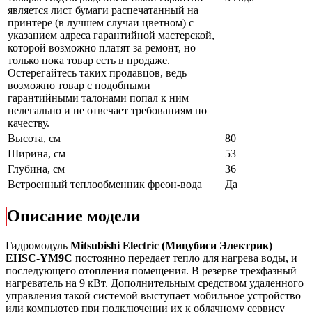
является лист бумаги распечатанный на
принтере (в лучшем случаи цветном) с
указанием адреса гарантийной мастерской,
которой возможно платят за ремонт, но
только пока товар есть в продаже.
Остерегайтесь таких продавцов, ведь
возможно товар с подобными
гарантийными талонами попал к ним
нелегально и не отвечает требованиям по
качеству.
Высота, см
80
Ширина, см
53
Глубина, см
36
Встроенный теплообменник фреон-вода
Да
Описание модели
Гидромодуль
Mitsubishi Electric
(
Мицубиси Электрик
)
EH
SC
-
YM9C
постоянно передает тепло для нагрева воды, и
последующего отопления помещения. В резерве трехфазный
нагреватель на 9 кВт.
Дополнительным средством удаленного
управления такой системой выступает мобильное устройство
или компьютер при подключении их к облачному сервису