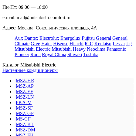
Пн-Пт: 09:00 — 18:00
e-mail:
mail@mitsubishi-comfort.ru
Адрес: Москва, Сокольническая площадь, 4А
Aux
Dantex
Electrolux
Energolux
Fujitsu
General
General
Climate
Gree
Haier
Hisense
Hitachi
IGC
Kentatsu
Lessar
Lg
Mitsubishi Electric
Mitsubishi Heavy
Neoclima
Panasonic
Pioneer
Roda
Royal Clima
Shivaki
Toshiba
Каталог Mitsubishi Electric
Настенные кондиционеры
MSZ-HR
MSZ-AP
MSZ-EF
MSZ-LN
PKA-M
MSZ-SF
MSZ-GF
MS-GF
MSZ-BT
MSZ-DM
MSZ-FH