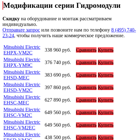
Модификации серии Гидромодули
Скидку
на оборудование и монтаж рассматриваем
индивидуально.
Отправьте запрос
или позвоните нам по телефону
8 (495) 740-
23-24
, чтобы получить наше коммерческое предложение.
Mitsubishi Electric
338 960
руб.
Сравнить
Купить
EHPX-VM2C
Mitsubishi Electric
376 740
руб.
Сравнить
Купить
EHPX-YM9C
Mitsubishi Electric
383 690
руб.
Сравнить
Купить
EHSD-MEC
Mitsubishi Electric
397 860
руб.
Сравнить
Купить
EHSD-VM2C
Mitsubishi Electric
627 890
руб.
Сравнить
Купить
EHSC-MEC
Mitsubishi Electric
649 560
руб.
Сравнить
Купить
EHSC-VM2C
Mitsubishi Electric
649 560
руб.
Сравнить
Купить
EHSC-VM2EC
Mitsubishi Electric
438 500
руб.
Сравнить
Купить