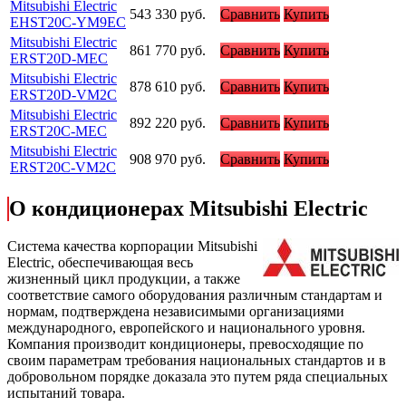
Mitsubishi Electric
543 330
руб.
Сравнить
Купить
EHST20C-YM9EC
Mitsubishi Electric
861 770
руб.
Сравнить
Купить
ERST20D-MEC
Mitsubishi Electric
878 610
руб.
Сравнить
Купить
ERST20D-VM2C
Mitsubishi Electric
892 220
руб.
Сравнить
Купить
ERST20C-MEC
Mitsubishi Electric
908 970
руб.
Сравнить
Купить
ERST20C-VM2C
О кондиционерах Mitsubishi Electric
Cистема качества корпорации
Mitsubishi
Electric
, обеспечивающая весь
жизненный цикл продукции, а также
соответствие самого оборудования различным стандартам и
нормам, подтверждена независимыми организациями
международного, европейского и национального уровня.
Компания производит кондиционеры, превосходящие по
своим параметрам требования национальных стандартов и в
добровольном порядке доказала это путем ряда специальных
испытаний товара.