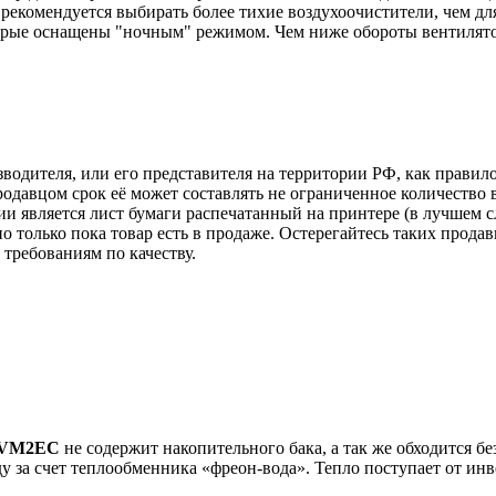
екомендуется выбирать более тихие воздухоочистители, чем для
орые оснащены "ночным" режимом. Чем ниже обороты вентилято
зводителя, или его представителя на территории РФ, как прави
одавцом срок её может составлять не ограниченное количество 
и является лист бумаги распечатанный на принтере (в лучшем с
но только пока товар есть в продаже. Остерегайтесь таких прода
требованиям по качеству.
VM2EC
не содержит накопительного бака, а так же обходится бе
у за счет теплообменника «фреон-вода». Тепло поступает от ин