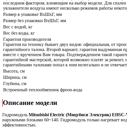
последним фактором, влияющим на выбор модели. Для спален р
увлажнители воздуха имеют несколько режимов работы некот
Размер в упаковке ВхШхГ, мм
Размер без упаковки ВхШхГ, мм
Вес с водой, кг
Вес без воды, кг
Гарантия производителя
Гарантия на технику бывает двух видов: официальная, от прои
гарантийного талона. Второй вариант, гарантия выдуманная пр
вместе с вручением Вам товара. Подтверждением такой гаранти
гарантийной мастерской, которой возможно платят за ремонт, 
гарантийными талонами попал к ним нелегально и не отвечает 
Высота, см
Ширина, см
Глубина, см
Встроенный теплообменник фреон-вода
Описание модели
Гидромодуль
Mitsubishi Electric
(
Мицубиси Электрик
) EH
SC
-
наружными блоками 60~140.
Гидромодуль только
нагревает вод
эффективностью.