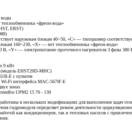
 воды
т теплообменника «фреон-вода»
EHST, ERST)
088)
тствует наружным блокам 40~50, «C» — типоразмер соответству
блокам 160~230, «X» — нет теплообменника «фреон-вода»
0 В, «Y» — электропитание проточного нагревателя 3 фазы 380 
о 9 кВт
т (модель EHST20D-MHC)
1B-E с пультом
 Wi-Fi интерфейса MAC-567IF-E
двух зонах
undfos UPM2 15 70 - 130
азработаны в нескольких модификациях для выполнения задач ото
ия гидромодуля определяет режим деятельности циркуляционны
работой как кондиционеров, так и тепловых насосов с привлеч
ния.