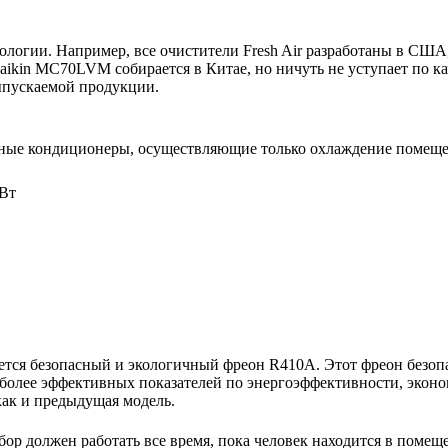
нологии. Например, все очистители Fresh Air разработаны в США
ikin MC70LVM собирается в Китае, но ничуть не уступает по ка
выпускаемой продукции.
ьные кондиционеры, осуществляющие только охлаждение помещ
кВт
тся безопасный и экологичный фреон R410A. Этот фреон безопа
более эффективных показателей по энергоэффективности, эконо
как и предыдущая модель.
ор должен работать все время, пока человек находится в помещ