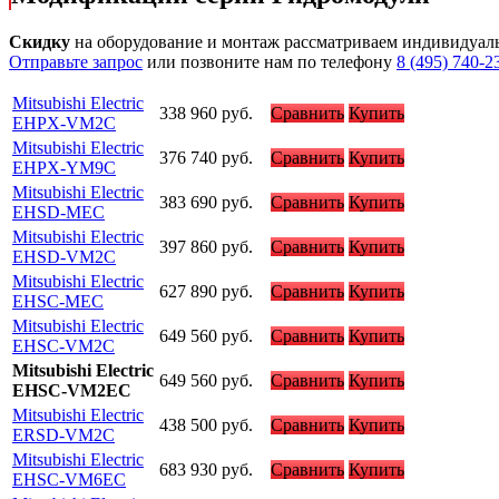
Скидку
на оборудование и монтаж рассматриваем индивидуал
Отправьте запрос
или позвоните нам по телефону
8 (495) 740-2
Mitsubishi Electric
338 960
руб.
Сравнить
Купить
EHPX-VM2C
Mitsubishi Electric
376 740
руб.
Сравнить
Купить
EHPX-YM9C
Mitsubishi Electric
383 690
руб.
Сравнить
Купить
EHSD-MEC
Mitsubishi Electric
397 860
руб.
Сравнить
Купить
EHSD-VM2C
Mitsubishi Electric
627 890
руб.
Сравнить
Купить
EHSC-MEC
Mitsubishi Electric
649 560
руб.
Сравнить
Купить
EHSC-VM2C
Mitsubishi Electric
649 560
руб.
Сравнить
Купить
EHSC-VM2EC
Mitsubishi Electric
438 500
руб.
Сравнить
Купить
ERSD-VM2C
Mitsubishi Electric
683 930
руб.
Сравнить
Купить
EHSC-VM6EC