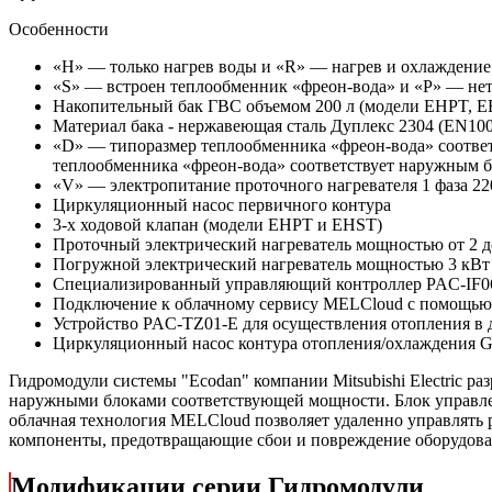
Особенности
«H» — только нагрев воды и «R» — нагрев и охлаждение
«S» — встроен теплообменник «фреон-вода» и «P» — не
Накопительный бак ГВС объемом 200 л (модели EHPT, 
Материал бака - нержавеющая сталь Дуплекс 2304 (EN10
«D» — типоразмер теплообменника «фреон-вода» соотве
теплообменника «фреон-вода» соответствует наружным 
«V» — электропитание проточного нагревателя 1 фаза 22
Циркуляционный насос первичного контура
3-х ходовой клапан (модели EHPT и EHST)
Проточный электрический нагреватель мощностью от 2 д
Погружной электрический нагреватель мощностью 3 кВ
Специализированный управляющий контроллер PAC-IF06
Подключение к облачному сервису MELCloud с помощью
Устройство PAC-TZ01-E для осуществления отопления в 
Циркуляционный насос контура отопления/охлаждения Gr
Гидромодули системы "Ecodan" компании Mitsubishi Electric р
наружными блоками соответствующей мощности. Блок управлен
облачная технология MELCloud позволяет удаленно управлять 
компоненты, предотвращающие сбои и повреждение оборудова
Модификации серии Гидромодули