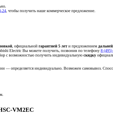
ьно.
3-24
, чтобы получить наше коммерческое предложение.
ановкой
, официальной
гарантией 5 лет
и предложением
дальне
ishi Electric Вы можете получить, позвонив по телефону
8 (495)
бор с
возможностью получить индивидуальную
скидку
официаль
сии — определяется индивидуально. Возможен самовывоз. Способ
м.
 EHSC-VM2EC