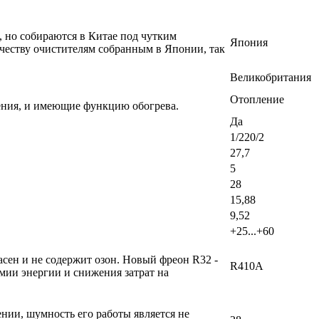
, но собираются в Китае под чутким
Япония
честву очистителям собранным в Японии, так
Великобритания
Отопление
ения, и имеющие функцию обогрева.
Да
1/220/2
27,7
5
28
15,88
9,52
+25...+60
сен и не содержит озон. Новый фреон R32 -
R410A
мии энергии и снижения затрат на
ении, шумность его работы является не