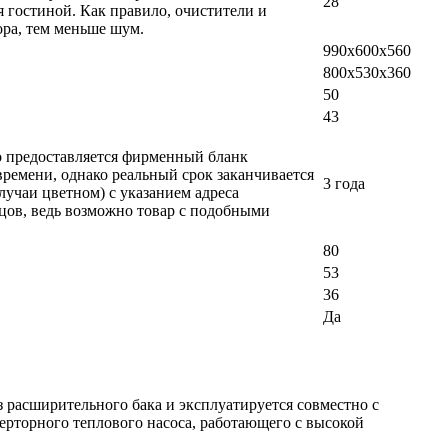
28
 гостиной. Как правило, очистители и
ра, тем меньше шум.
990х600х560
800х530х360
50
43
ло предоставляется фирменный бланк
времени, однако реальный срок заканчивается
3 года
лучаи цветном) с указанием адреса
вцов, ведь возможно товар с подобными
80
53
36
Да
з расширительного бака и эксплуатируется совместно с
верторного теплового насоса, работающего с высокой