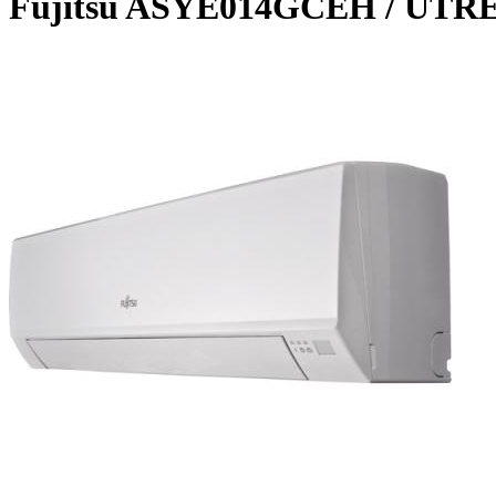
Fujitsu ASYE014GСEH / UTR