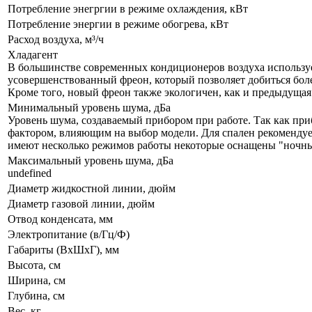
Потребление энегргии в режиме охлаждения, кВт
Потребление энергии в режиме обогрева, кВт
Расход воздуха, м³/ч
Хладагент
В большинстве современных кондиционеров воздуха используе
усовершенствованный фреон, который позволяет добиться бол
Кроме того, новый фреон также экологичен, как и предыдущая
Минимальный уровень шума, дБа
Уровень шума, создаваемый прибором при работе. Так как при
фактором, влияющим на выбор модели. Для спален рекомендует
имеют несколько режимов работы некоторые оснащены "ночны
Максимальный уровень шума, дБа
undefined
Диаметр жидкостной линии, дюйм
Диаметр газовой линии, дюйм
Отвод конденсата, мм
Электропитание (в/Гц/Ф)
Габариты (ВxШxГ), мм
Высота, см
Ширина, см
Глубина, см
Вес, кг