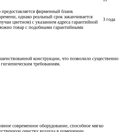
ло предоставляется фирменный бланк
времени, однако реальный срок заканчивается
3 года
лучаи цветном) с указанием адреса гарантийной
возможно товар с подобными гарантийными
нствованной конструкции, что позволило существенно
 гигиеническим требованиям.
вное современное оборудование, способное мягко
ественную очистку воздуха в помещении.