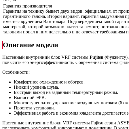
Гарантия производителя
Гарантия на технику бывает двух видов: официальная, от прои
гарантийного талона. Второй вариант, гарантия выдуманная пр
вместе с вручением Вам товара. Подтверждением такой гарант
мастерской, которой возможно платят за ремонт, но только по
талонами попал к ним нелегально и не отвечает требованиям по
Описание модели
Настенный внутренний блок VRF системы
Fujitsu
(
Фуджитсу)
повысить его энергоэффективность. Современная система фил
Особенности:
Комфортное охлаждение и обогрев.
Низкий уровень шума.
Быстрый выход на заданный температурный режим.
Выносной ЭРВ.
Многоступенчатое управление воздушным потоком (6 ско
Простота установки.
Эффективная работа и экономия хладагента достигается 
Настенные внутренние блоки VRF системы Fujitsu серии ASY
поддерживать комфортный микроклимат в помещении. В компле