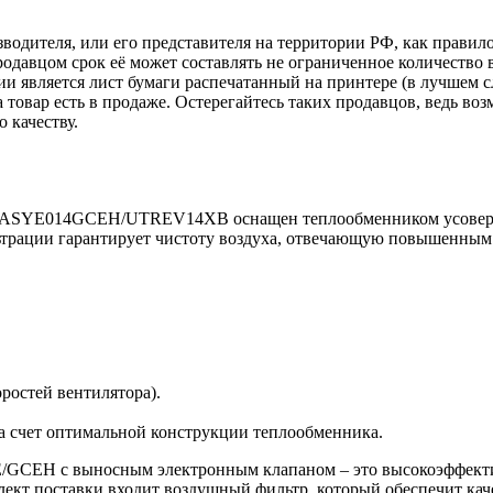
зводителя, или его представителя на территории РФ, как прави
одавцом срок её может составлять не ограниченное количество 
ии является лист бумаги распечатанный на принтере (в лучшем с
ка товар есть в продаже. Остерегайтесь таких продавцов, ведь 
 качеству.
 ASYE014GСEH/UTREV14XB оснащен теплообменником усоверше
ьтрации гарантирует чистоту воздуха, отвечающую повышенным
ростей вентилятора).
за счет оптимальной конструкции теплообменника.
E/GCEH с выносным электронным клапаном – это высокоэффекти
кт поставки входит воздушный фильтр, который обеспечит кач