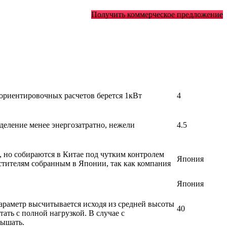
Получить коммерческое предложение
 ориентировочных расчетов берется 1кВт
4
деление менее энергозатратно, нежели
4.5
, но собираются в Китае под чутким контролем
Япония
стителям собранным в Японии, так как компания
Япония
араметр высчитывается исходя из средней высоты
40
ать с полной нагрузкой. В случае с
вышать.