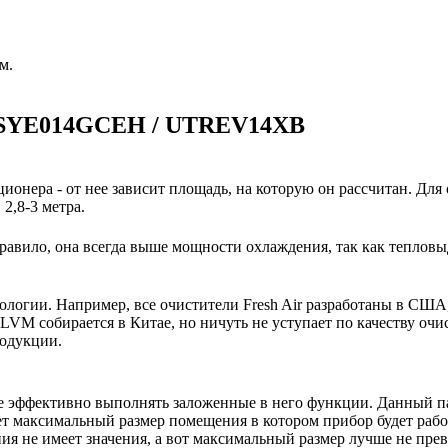
м.
 ASYE014GСEH / UTREV14XB
ионера - от нее зависит площадь, на которую он рассчитан. Для
2,8-3 метра.
авило, она всегда выше мощности охлаждения, так как тепловы
нологии. Например, все очистители Fresh Air разработаны в США
VM собирается в Китае, но ничуть не уступает по качеству очи
родукции.
е эффективно выполнять заложенные в него функции. Данный п
ет максимальный размер помещения в котором прибор будет работ
 не имеет значения, а вот максимальный размер лучше не пре