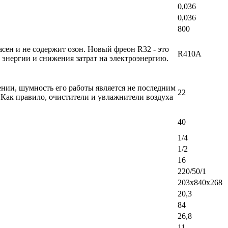
0,036
0,036
800
ен и не содержит озон. Новый фреон R32 - это
R410A
энергии и снижения затрат на электроэнергию.
ении, шумность его работы является не последним
22
 Как правило, очистители и увлажнители воздуха
40
1/4
1/2
16
220/50/1
203х840х268
20,3
84
26,8
11