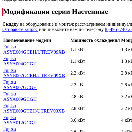
Модификации серии Настенные
Скидку
на оборудование и монтаж рассматриваем индивидуал
Отправьте запрос
или позвоните нам по телефону
8 (495) 740-2
Наименование модели
Мощность охлаждения
Мощн
Fujitsu
1.1 кВт
1.3 к
ASYE004GCEH
/UTREV09XB
Fujitsu
1.1 кВт
1.3 к
ASYA004GCGH
Fujitsu
2.2 кВт
2.8 к
ASYE007GCEH
/UTREV09XB
Fujitsu
2.2 кВт
2.8 к
ASYA007GCGH
Fujitsu
2.8 кВт
3.2 к
ASYA009GCGH
Fujitsu
2.8 кВт
3.2 к
ASYE009GTEH
/UTREV09XB
Fujitsu
3.6 кВт
4 кВ
ASYA012GCGH
Fujitsu
3.6 кВт
4 кВ