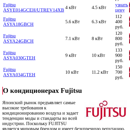
Fujitsu
узнать
4 кВт
4.5 кВт
ASYE014GСEH
/UTREV14XB
цену
112
Fujitsu
5.6 кВт
6.3 кВт
400
ASYA18GВCH
руб.
120
Fujitsu
7.1 кВт
8 кВт
800
ASYA24GВCH
руб.
133
Fujitsu
9 кВт
10 кВт
900
ASYA030GТЕH
руб.
150
Fujitsu
10 кВт
11.2 кВт
700
ASYA034GТЕH
руб.
О кондиционерах Fujitsu
Японский рынок предъявляет самые
высокие требования к
кондиционированию воздуха и задает
тенденции моды и стандарты во всей
индустрии. Поскольку FUJITSU
является мировым брендом и имеет безупречную репутацию,