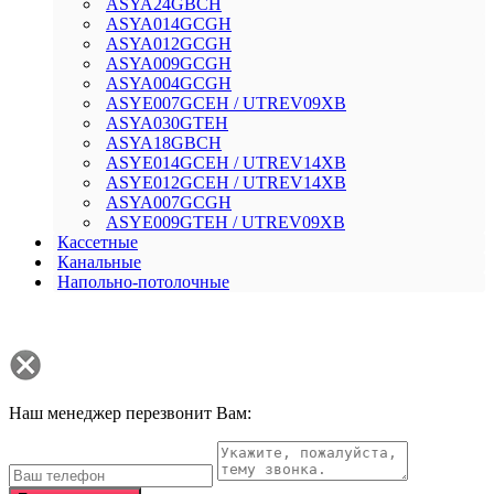
ASYA24GВCH
ASYA014GCGH
ASYA012GCGH
ASYA009GCGH
ASYA004GCGH
ASYE007GCEH / UTREV09XB
ASYA030GТЕH
ASYA18GВCH
ASYE014GСEH / UTREV14XB
ASYE012GСEH / UTREV14XB
ASYA007GCGH
ASYE009GTEH / UTREV09XB
Кассетные
Канальные
Напольно-потолочные
Наш менеджер перезвонит Вам: