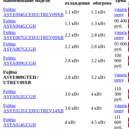
Наименование модели
Цена
охлаждения
обогрева
Fujitsu
узнать
1.1 кВт
1.3 кВт
ASYE004GCEH
/UTREV09XB
цену
Fujitsu
90 400
1.1 кВт
1.3 кВт
ASYA004GCGH
руб.
Fujitsu
узнать
2.2 кВт
2.8 кВт
ASYE007GCEH
/UTREV09XB
цену
Fujitsu
95 000
2.2 кВт
2.8 кВт
ASYA007GCGH
руб.
100
Fujitsu
2.8 кВт
3.2 кВт
900
ASYA009GCGH
руб.
Fujitsu
узнать
ASYE009GTEH /
2.8 кВт
3.2 кВт
цену
UTREV09XB
110
Fujitsu
3.6 кВт
4 кВт
300
ASYA012GCGH
руб.
Fujitsu
узнать
3.6 кВт
4 кВт
ASYE012GСEH
/UTREV14XB
цену
111
Fujitsu
4 кВт
4.5 кВт
600
ASYA014GCGH
руб.