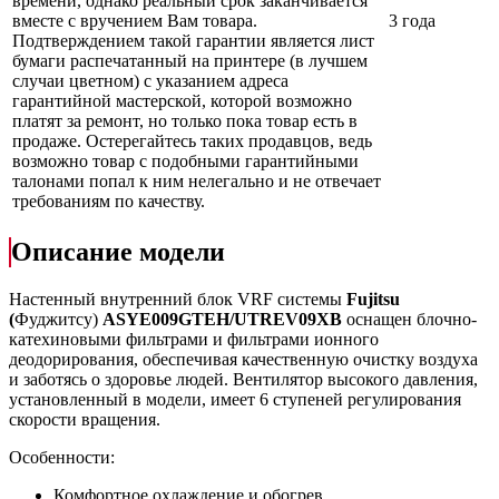
времени, однако реальный срок заканчивается
вместе с вручением Вам товара.
3 года
Подтверждением такой гарантии является лист
бумаги распечатанный на принтере (в лучшем
случаи цветном) с указанием адреса
гарантийной мастерской, которой возможно
платят за ремонт, но только пока товар есть в
продаже. Остерегайтесь таких продавцов, ведь
возможно товар с подобными гарантийными
талонами попал к ним нелегально и не отвечает
требованиям по качеству.
Описание модели
Настенный внутренний блок VRF системы
Fujitsu
(
Фуджитсу)
ASYE009GTEH/UTREV09XB
оснащен блочно-
катехиновыми фильтрами и фильтрами ионного
деодорирования, обеспечивая качественную очистку воздуха
и заботясь о здоровье людей. Вентилятор высокого давления,
установленный в модели, имеет 6 ступеней регулирования
скорости вращения.
Особенности:
Комфортное охлаждение и обогрев.