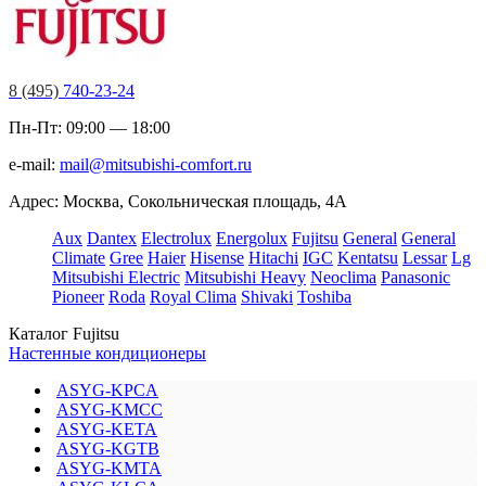
8 (495)
740-23-24
Пн-Пт: 09:00 — 18:00
e-mail:
mail@mitsubishi-comfort.ru
Адрес: Москва, Сокольническая площадь, 4А
Aux
Dantex
Electrolux
Energolux
Fujitsu
General
General
Climate
Gree
Haier
Hisense
Hitachi
IGC
Kentatsu
Lessar
Lg
Mitsubishi Electric
Mitsubishi Heavy
Neoclima
Panasonic
Pioneer
Roda
Royal Clima
Shivaki
Toshiba
Каталог Fujitsu
Настенные кондиционеры
ASYG-KPCA
ASYG-KMCC
ASYG-KETA
ASYG-KGTB
ASYG-KMTA