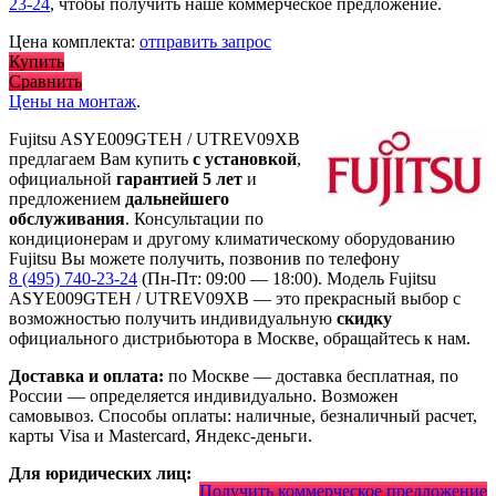
23-24
, чтобы получить наше коммерческое предложение.
Цена комплекта:
отправить запрос
Купить
Сравнить
Цены на монтаж
.
Fujitsu ASYE009GTEH / UTREV09XB
предлагаем Вам купить
с установкой
,
официальной
гарантией 5 лет
и
предложением
дальнейшего
обслуживания
. Консультации по
кондиционерам и другому климатическому оборудованию
Fujitsu Вы можете получить, позвонив по телефону
8 (495) 740-23-24
(Пн-Пт: 09:00 — 18:00). Модель Fujitsu
ASYE009GTEH / UTREV09XB
— это
прекрасный выбор с
возможностью получить индивидуальную
скидку
официального дистрибьютора в Москве, обращайтесь к нам.
Доставка и оплата:
по Москве — доставка бесплатная, по
России — определяется индивидуально. Возможен
самовывоз. Способы оплаты: наличные, безналичный расчет,
карты Visa и Mastercard, Яндекс-деньги.
Для юридических лиц:
Получить коммерческое предложение