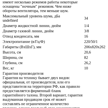
имеют несколько режимов работы некоторые
оснащены "ночным" режимом. Чем ниже
обороты вентилятора, тем меньше шум.
Максимальный уровень шума, дБа
34
undefined
Диаметр жидкостной линии, дюйм
1/4
Диаметр газовой линии, дюйм
3/8
Отвод конденсата, мм
16
Электропитание (в/Гц/Ф)
220/50/1
Габариты (ВxШxГ), мм
206х820х262
Высота, см
20,6
Ширина, см
82
Глубина, см
26,2
Вес, кг
10
Гарантия производителя
Гарантия на технику бывает двух видов:
официальная, от производителя, или его
представителя на территории РФ, как правило
предоставляется фирменный бланк
гарантийного талона. Второй вариант, гарантия
выдуманная продавцом срок её может
составлять не ограниченное количество