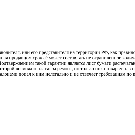
изводителя, или его представителя на территории РФ, как прави
нная продавцом срок её может составлять не ограниченное колич
 Подтверждением такой гарантии является лист бумаги распечата
оторой возможно платят за ремонт, но только пока товар есть в 
лонами попал к ним нелегально и не отвечает требованиям по к