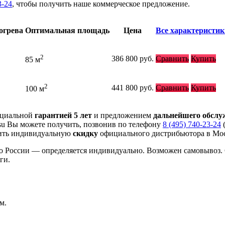
3-24
, чтобы получить наше коммерческое предложение.
огрева
Оптимальная площадь
Цена
Все характеристик
2
386 800
руб.
Сравнить
Купить
85 м
2
441 800
руб.
Сравнить
Купить
100 м
ициальной
гарантией 5 лет
и предложением
дальнейшего обсл
su Вы можете получить, позвонив по телефону
8 (495) 740-23-24
(
ить индивидуальную
скидку
официального дистрибьютора в Моск
по России — определяется индивидуально. Возможен самовывоз.
ги.
м.