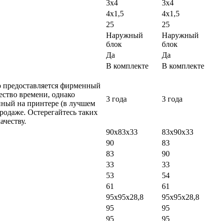
3x4
3x4
4x1,5
4x1,5
25
25
Наружный
Наружный
блок
блок
Да
Да
В комплекте
В комплекте
ло предоставляется фирменный
ество времени, однако
3 года
3 года
нный на принтере (в лучшем
продаже. Остерегайтесь таких
ачеству.
90х83х33
83х90х33
90
83
83
90
33
33
53
54
61
61
95х95х28,8
95х95х28,8
95
95
95
95