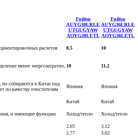
Fujitsu
Fujitsu
AUYG30LRLE
AUYG36LRLE
UTGUGYAW
UTGUGYAW
AOYG30LETL
AOYG36LETL
я ориентировочных расчетов
8.5
10
еление менее энергозатратно,
10
11.2
, но собираются в Китае под
Япония
Япония
т по качеству очистителям
Китай
Китай
щения, и имеющие функцию
Холод/тепло
Холод/тепло
2.65
3.12
2.77
3.02