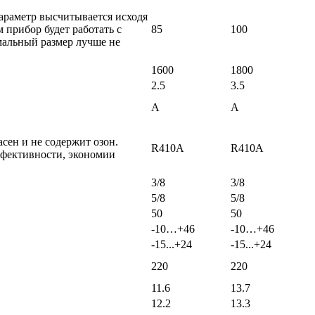
араметр высчитывается исходя
 прибор будет работать с
85
100
мальный размер лучше не
1600
1800
2.5
3.5
A
A
сен и не содержит озон.
R410A
R410A
ффективности, экономии
3/8
3/8
5/8
5/8
50
50
-10…+46
-10…+46
-15...+24
-15...+24
220
220
11.6
13.7
12.2
13.3