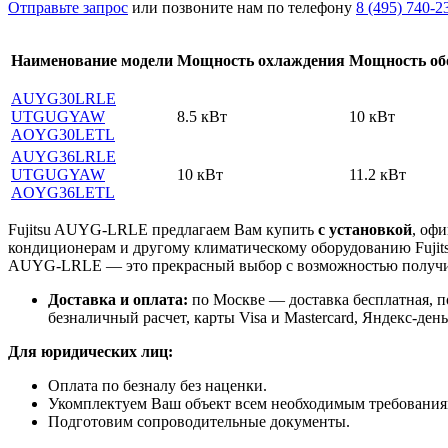
Отправьте запрос
или позвоните нам по телефону
8 (495) 740-2
Наименование модели
Мощность охлаждения
Мощность об
AUYG30LRLE
UTGUGYAW
8.5 кВт
10 кВт
AOYG30LETL
AUYG36LRLE
UTGUGYAW
10 кВт
11.2 кВт
AOYG36LETL
Fujitsu AUYG-LRLE предлагаем Вам купить
с установкой
, оф
кондиционерам и другому климатическому оборудованию Fujit
AUYG-LRLE
— это
прекрасный выбор с
возможностью получ
Доставка и оплата:
по Москве — доставка бесплатная, 
безналичный расчет, карты Visa и Mastercard, Яндекс-день
Для юридических лиц:
Оплата по безналу без наценки.
Укомплектуем Ваш объект всем необходимым требования
Подготовим сопроводительные документы.