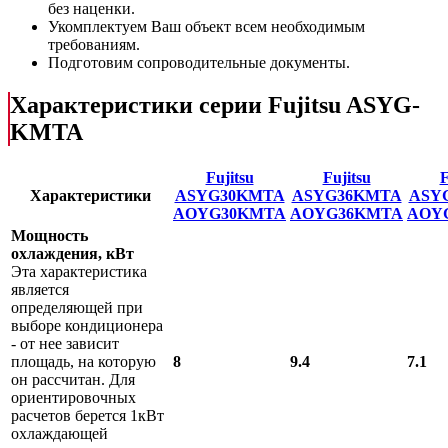
без наценки.
Укомплектуем Ваш объект всем необходимым
требованиям.
Подготовим сопроводительные документы.
Характеристики серии Fujitsu ASYG-
KMTA
Fujitsu
Fujitsu
F
Характеристики
ASYG30KMTA
ASYG36KMTA
ASY
AOYG30KMTA
AOYG36KMTA
AOY
Мощность
охлаждения, кВт
Эта характеристика
является
определяющей при
выборе кондиционера
- от нее зависит
площадь, на которую
8
9.4
7.1
он рассчитан. Для
ориентировочных
расчетов берется 1кВт
охлаждающей