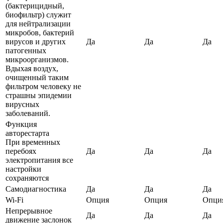
(бактерицидный,
биофильтр) служит
для нейтрализации
микробов, бактерий
вирусов и других
Да
Да
Да
патогенных
микроорганизмов.
Вдыхая воздух,
очищенный таким
фильтром человеку не
страшны эпидемии
вирусных
заболеваний.
Функция
авторестарта
При временных
перебоях
Да
Да
Да
электропитания все
настройки
сохраняются
Самодиагностика
Да
Да
Да
Wi-Fi
Опция
Опция
Опци
Непрерывное
Да
Да
Да
движение заслонок