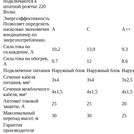
подключаются к
штатной розетке 220
Вольт.
Энергоэффективность
Позволяет определить
насколько экономичен
A
C
A++
кондиционер по
энергопотреблению.
Сила тока на
10,2
13,9
9,3
охлаждение, А
Сила тока на обогрев,
9.7
12
8.6
А
Подключение питания
Наружный блок
Наружный блок
Нару
Сечение кабеля
3х4
3х4
3х2,5
питания, мм²
Сечения межблочного
4х1,5
4х1,5
4х1,5
кабеля, мм²
Автомат токовой
25
25
20
защиты, А
Максимальный
30
30
25
перепад высот, м
Гарантия
производителя