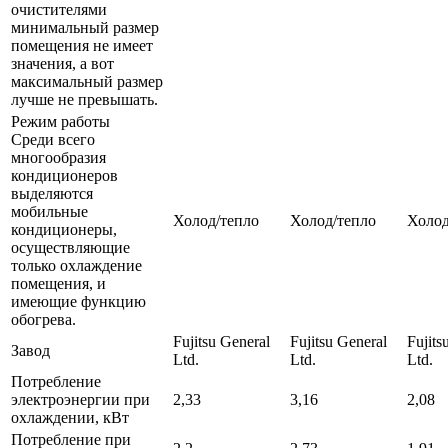
очистителями
минимальный размер
помещения не имеет
значения, а вот
максимальный размер
лучше не превышать.
Режим работы
Среди всего
многообразия
кондиционеров
выделяются
мобильные
Холод/тепло
Холод/тепло
Холод
кондиционеры,
осуществляющие
только охлаждение
помещения, и
имеющие функцию
обогрева.
Fujitsu General
Fujitsu General
Fujits
Завод
Ltd.
Ltd.
Ltd.
Потребление
электроэнергии при
2,33
3,16
2,08
охлаждении, кВт
Потребление при