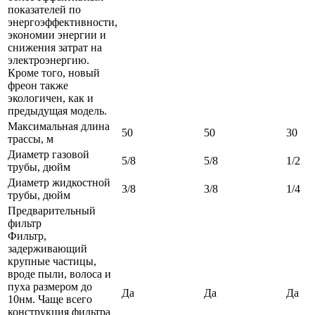
показателей по
энергоэффективности,
экономии энергии и
снижения затрат на
электроэнергию.
Кроме того, новый
фреон также
экологичен, как и
предыдущая модель.
Максимальная длина
50
50
30
трассы, м
Диаметр газовой
5/8
5/8
1/2
трубы, дюйм
Диаметр жидкостной
3/8
3/8
1/4
трубы, дюйм
Предварительный
фильтр
Фильтр,
задерживающий
крупные частицы,
вроде пыли, волоса и
пуха размером до
Да
Да
Да
10нм. Чаще всего
конструкция фильтра