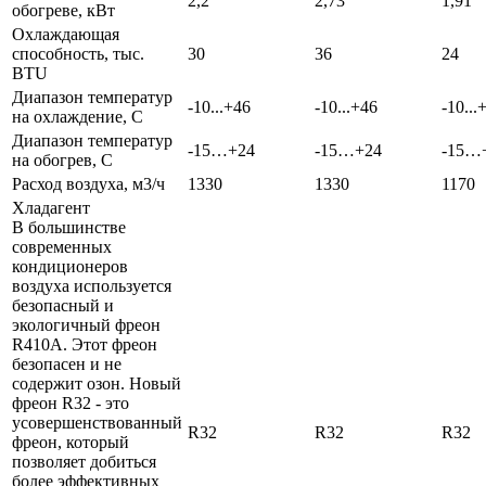
2,2
2,73
1,91
обогреве, кВт
Охлаждающая
способность, тыс.
30
36
24
BTU
Диапазон температур
-10...+46
-10...+46
-10...
на охлаждение, С
Диапазон температур
-15…+24
-15…+24
-15…
на обогрев, С
Расход воздуха, м3/ч
1330
1330
1170
Хладагент
В большинстве
современных
кондиционеров
воздуха используется
безопасный и
экологичный фреон
R410A. Этот фреон
безопасен и не
содержит озон. Новый
фреон R32 - это
усовершенствованный
R32
R32
R32
фреон, который
позволяет добиться
более эффективных