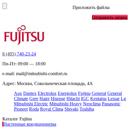
Приложить файлы
Отправить запрос
8 (495)
740-23-24
Пн-Пт: 09:00 — 18:00
e-mail:
mail@mitsubishi-comfort.ru
Адрес: Москва, Сокольническая площадь, 4А
Aux
Dantex
Electrolux
Energolux
Fujitsu
General
General
Climate
Gree
Haier
Hisense
Hitachi
IGC
Kentatsu
Lessar
Lg
Mitsubishi Electric
Mitsubishi Heavy
Neoclima
Panasonic
Pioneer
Roda
Royal Clima
Shivaki
Toshiba
Каталог Fujitsu
Настенные кондиционеры