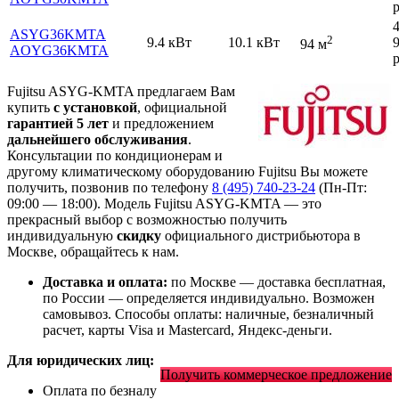
р
ASYG36KMTA
2
9.4 кВт
10.1 кВт
94 м
AOYG36KMTA
р
Fujitsu ASYG-KMTA предлагаем Вам
купить
с установкой
, официальной
гарантией 5 лет
и предложением
дальнейшего обслуживания
.
Консультации по кондиционерам и
другому климатическому оборудованию Fujitsu Вы можете
получить, позвонив по телефону
8 (495) 740-23-24
(Пн-Пт:
09:00 — 18:00). Модель Fujitsu ASYG-KMTA
— это
прекрасный выбор с
возможностью получить
индивидуальную
скидку
официального дистрибьютора в
Москве, обращайтесь к нам.
Доставка и оплата:
по Москве — доставка бесплатная,
по России — определяется индивидуально. Возможен
самовывоз. Способы оплаты: наличные, безналичный
расчет, карты Visa и Mastercard, Яндекс-деньги.
Для юридических лиц:
Получить коммерческое предложение
Оплата по безналу