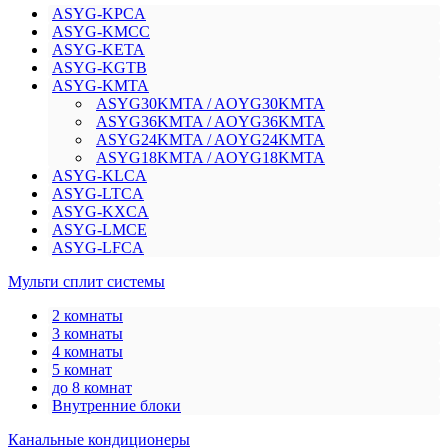
ASYG-KPCA
ASYG-KMCC
ASYG-KETA
ASYG-KGTB
ASYG-KMTA
ASYG30KMTA / AOYG30KMTA
ASYG36KMTA / AOYG36KMTA
ASYG24KMTA / AOYG24KMTA
ASYG18KMTA / AOYG18KMTA
ASYG-KLCA
ASYG-LTCA
ASYG-KXCA
ASYG-LMCE
ASYG-LFCA
Мульти сплит системы
2 комнаты
3 комнаты
4 комнаты
5 комнат
до 8 комнат
Внутренние блоки
Канальные кондиционеры