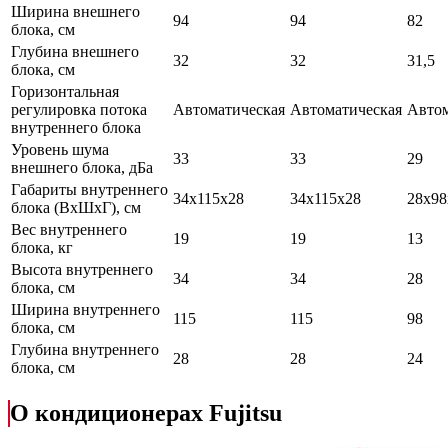
Ширина внешнего
94
94
82
блока, см
Глубина внешнего
32
32
31,5
блока, см
Горизонтальная
регулировка потока
Автоматическая
Автоматическая
Автом
внутреннего блока
Уровень шума
33
33
29
внешнего блока, дБа
Габариты внутреннего
34х115х28
34х115х28
28х98
блока (ВхШхГ), см
Вес внутреннего
19
19
13
блока, кг
Высота внутреннего
34
34
28
блока, см
Ширина внутреннего
115
115
98
блока, см
Глубина внутреннего
28
28
24
блока, см
О кондиционерах Fujitsu