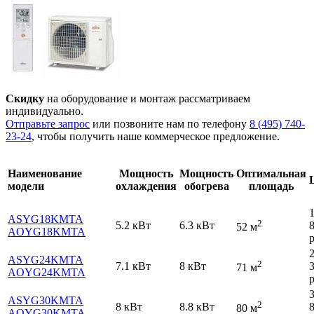
Скидку
на оборудование и монтаж рассматриваем
индивидуально.
Отправьте запрос
или позвоните нам по телефону
8 (495) 740-
23-24
, чтобы получить наше коммерческое предложение.
Наименование
Мощность
Мощность
Оптимальная
модели
охлаждения
обогрева
площадь
ASYG18KMTA
2
5.2 кВт
6.3 кВт
52 м
AOYG18KMTA
р
ASYG24KMTA
2
7.1 кВт
8 кВт
71 м
AOYG24KMTA
р
ASYG30KMTA
2
8 кВт
8.8 кВт
80 м
AOYG30KMTA