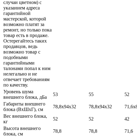
случаи цветном) с
указанием адреса
гарантийной
мастерской, которой
возможно платят за
ремонт, но только пока
товар есть в продаже.
Остерегайтесь таких
продавцов, ведь
возможно товар с
подобными
гарантийными
талонами попал к ним
нелегально и не
отвечает требованиям
по качеству.
Уровень шума
53
55
52
внешнего блока, дБа
Габариты внешнего
78,8х94х32
78,8х94х32
71,6х
блока (ВхШхГ), см
Вес внешнего блока,
52
52
42
кг
Высота внешнего
78,8
78,8
71,6
блока, см