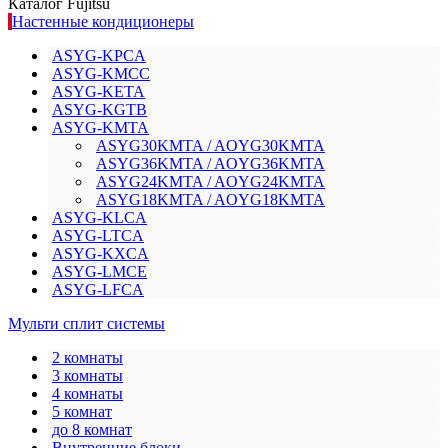
Каталог Fujitsu
Настенные кондиционеры
ASYG-KPCA
ASYG-KMCC
ASYG-KETA
ASYG-KGTB
ASYG-KMTA
ASYG30KMTA / AOYG30KMTA
ASYG36KMTA / AOYG36KMTA
ASYG24KMTA / AOYG24KMTA
ASYG18KMTA / AOYG18KMTA
ASYG-KLCA
ASYG-LTCA
ASYG-KXCA
ASYG-LMCE
ASYG-LFCA
Мульти сплит системы
2 комнаты
3 комнаты
4 комнаты
5 комнат
до 8 комнат
Внутренние блоки