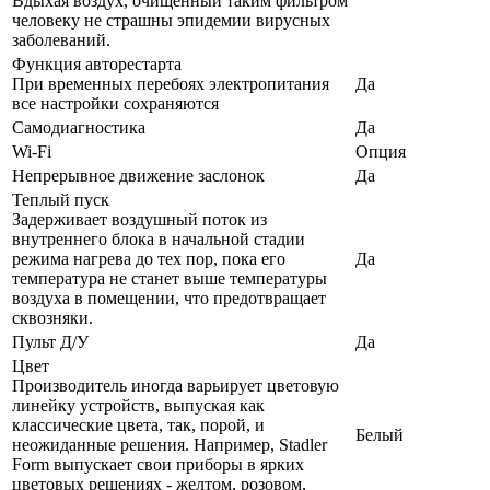
Вдыхая воздух, очищенный таким фильтром
человеку не страшны эпидемии вирусных
заболеваний.
Функция авторестарта
При временных перебоях электропитания
Да
все настройки сохраняются
Самодиагностика
Да
Wi-Fi
Опция
Непрерывное движение заслонок
Да
Теплый пуск
Задерживает воздушный поток из
внутреннего блока в начальной стадии
режима нагрева до тех пор, пока его
Да
температура не станет выше температуры
воздуха в помещении, что предотвращает
сквозняки.
Пульт Д/У
Да
Цвет
Производитель иногда варьирует цветовую
линейку устройств, выпуская как
классические цвета, так, порой, и
Белый
неожиданные решения. Например, Stadler
Form выпускает свои приборы в ярких
цветовых решениях - желтом, розовом,