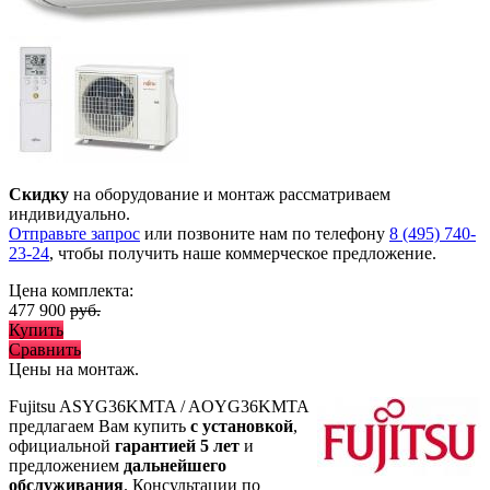
Скидку
на оборудование и монтаж рассматриваем
индивидуально.
Отправьте запрос
или позвоните нам по телефону
8 (495) 740-
23-24
, чтобы получить наше коммерческое предложение.
Цена комплекта:
477 900
руб.
Купить
Сравнить
Цены на монтаж
.
Fujitsu ASYG36KMTA / AOYG36KMTA
предлагаем Вам купить
с установкой
,
официальной
гарантией 5 лет
и
предложением
дальнейшего
обслуживания
. Консультации по