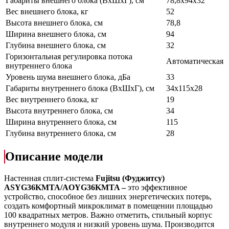
Габариты внешнего блока (ВхШхГ), см
78,8х94х32
Вес внешнего блока, кг
52
Высота внешнего блока, см
78,8
Ширина внешнего блока, см
94
Глубина внешнего блока, см
32
Горизонтальная регулировка потока
Автоматическая
внутреннего блока
Уровень шума внешнего блока, дБа
33
Габариты внутреннего блока (ВхШхГ), см
34х115х28
Вес внутреннего блока, кг
19
Высота внутреннего блока, см
34
Ширина внутреннего блока, см
115
Глубина внутреннего блока, см
28
Описание модели
Настенная сплит-система
Fujitsu (Фуджитсу)
ASYG36KMTA/AOYG36KMTA –
это эффективное
устройство, способное без лишних энергетических потерь,
создать комфортный микроклимат в помещении площадью
100 квадратных метров. Важно отметить, стильный корпус
внутреннего модуля и низкий уровень шума. Производится