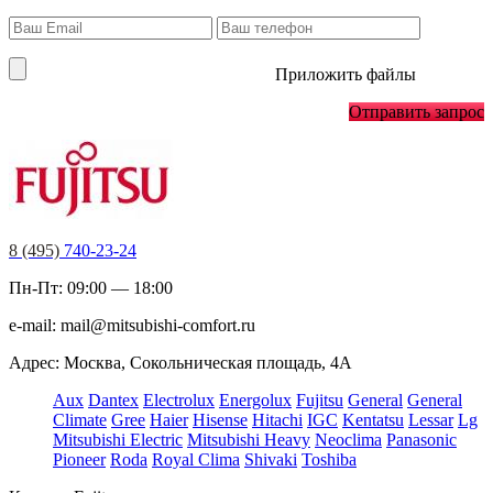
Приложить файлы
Отправить запрос
8 (495)
740-23-24
Пн-Пт: 09:00 — 18:00
e-mail:
mail@mitsubishi-comfort.ru
Адрес: Москва, Сокольническая площадь, 4А
Aux
Dantex
Electrolux
Energolux
Fujitsu
General
General
Climate
Gree
Haier
Hisense
Hitachi
IGC
Kentatsu
Lessar
Lg
Mitsubishi Electric
Mitsubishi Heavy
Neoclima
Panasonic
Pioneer
Roda
Royal Clima
Shivaki
Toshiba