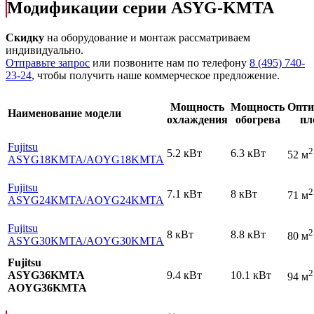
Модификации серии ASYG-KMTA
Скидку
на оборудование и монтаж рассматриваем
индивидуально.
Отправьте запрос
или позвоните нам по телефону
8 (495) 740-
23-24
, чтобы получить наше коммерческое предложение.
Мощность
Мощность
Опти
Наименование модели
охлаждения
обогрева
пл
Fujitsu
2
5.2 кВт
6.3 кВт
52 м
ASYG18KMTA
/AOYG18KMTA
Fujitsu
2
7.1 кВт
8 кВт
71 м
ASYG24KMTA
/AOYG24KMTA
Fujitsu
2
8 кВт
8.8 кВт
80 м
ASYG30KMTA
/AOYG30KMTA
Fujitsu
2
ASYG36KMTA
9.4 кВт
10.1 кВт
94 м
AOYG36KMTA