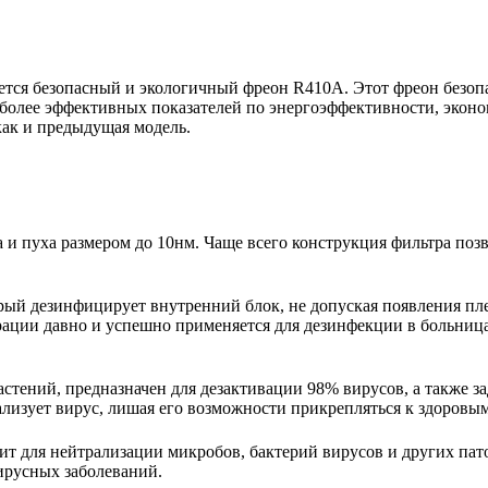
тся безопасный и экологичный фреон R410A. Этот фреон безопа
более эффективных показателей по энергоэффективности, эконо
как и предыдущая модель.
 пуха размером до 10нм. Чаще всего конструкция фильтра позво
рый дезинфицирует внутренний блок, не допуская появления пл
рации давно и успешно применяется для дезинфекции в больница
астений, предназначен для дезактивации 98% вирусов, а также 
лизует вирус, лишая его возможности прикрепляться к здоровым
т для нейтрализации микробов, бактерий вирусов и других пат
ирусных заболеваний.