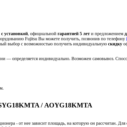
ь
с установкой
, официальной
гарантией 5 лет
и предложением
д
орудованию Fujitsu Вы можете получить, позвонив по телефону
ный выбор с
возможностью получить индивидуальную
скидку
оф
сии — определяется индивидуально. Возможен самовывоз. Способ
м.
и ASYG18KMTA / AOYG18KMTA
ионера - от нее зависит площадь, на которую он рассчитан. Для