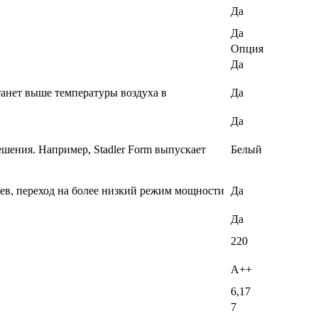
Да
Да
Опция
Да
танет выше температуры воздуха в
Да
Да
ешения. Например, Stadler Form выпускает
Белый
еев, переход на более низкий режим мощности
Да
Да
220
A++
6,17
7