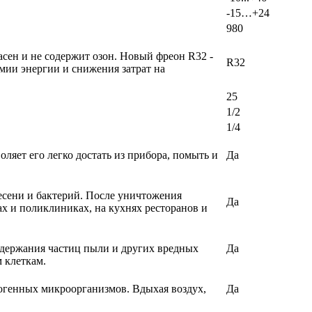
-15…+24
980
сен и не содержит озон. Новый фреон R32 -
R32
мии энергии и снижения затрат на
25
1/2
1/4
ляет его легко достать из прибора, помыть и
Да
есени и бактерий. После уничтожения
Да
х и поликлиниках, на кухнях ресторанов и
задержания частиц пыли и других вредных
Да
 клеткам.
огенных микроорганизмов. Вдыхая воздух,
Да