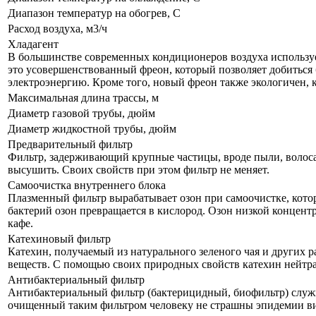
Диапазон температур на обогрев, С
Расход воздуха, м3/ч
Хладагент
В большинстве современных кондиционеров воздуха используе
это усовершенствованный фреон, который позволяет добиться 
электроэнергию. Кроме того, новый фреон также экологичен, 
Максимальная длина трассы, м
Диаметр газовой трубы, дюйм
Диаметр жидкостной трубы, дюйм
Предварительный фильтр
Фильтр, задерживающий крупные частицы, вроде пыли, волоса и
высушить. Своих свойств при этом фильтр не меняет.
Самоочистка внутреннего блока
Плазменный фильтр вырабатывает озон при самоочистке, кото
бактерий озон превращается в кислород. Озон низкой концент
кафе.
Катехиновый фильтр
Катехин, получаемый из натурального зеленого чая и других р
веществ. С помощью своих природных свойств катехин нейтра
Антибактериальный фильтр
Антибактериальный фильтр (бактерицидный, биофильтр) служи
очищенный таким фильтром человеку не страшны эпидемии в