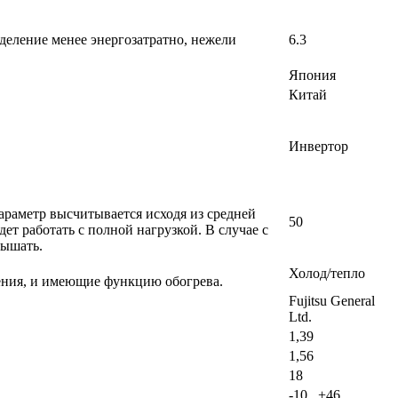
деление менее энергозатратно, нежели
6.3
Япония
Китай
Инвертор
раметр высчитывается исходя из средней
50
т работать с полной нагрузкой. В случае с
вышать.
Холод/тепло
ения, и имеющие функцию обогрева.
Fujitsu General
Ltd.
1,39
1,56
18
-10...+46