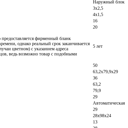
Наружный блок
3х2,5
4х1,5
16
20
ло предоставляется фирменный бланк
времени, однако реальный срок заканчивается
5 лет
лучаи цветном) с указанием адреса
вцов, ведь возможно товар с подобными
50
63,2х79,9х29
36
63,2
79,9
29
Автоматическая
29
28х98х24
13