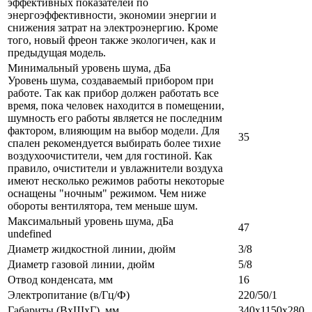
эффективных показателей по
энергоэффективности, экономии энергии и
снижения затрат на электроэнергию. Кроме
того, новый фреон также экологичен, как и
предыдущая модель.
Минимальный уровень шума, дБа
Уровень шума, создаваемый прибором при
работе. Так как прибор должен работать все
время, пока человек находится в помещении,
шумность его работы является не последним
фактором, влияющим на выбор модели. Для
35
спален рекомендуется выбирать более тихие
воздухоочистители, чем для гостиной. Как
правило, очистители и увлажнители воздуха
имеют несколько режимов работы некоторые
оснащены "ночным" режимом. Чем ниже
обороты вентилятора, тем меньше шум.
Максимальный уровень шума, дБа
47
undefined
Диаметр жидкостной линии, дюйм
3/8
Диаметр газовой линии, дюйм
5/8
Отвод конденсата, мм
16
Электропитание (в/Гц/Ф)
220/50/1
Габариты (ВxШxГ), мм
340х1150x280