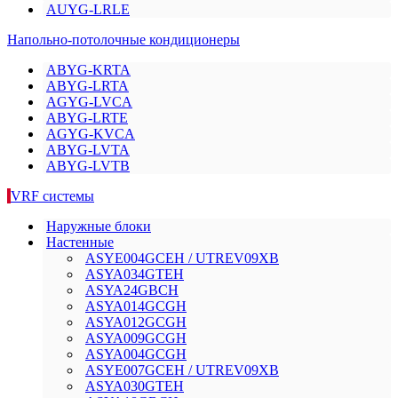
AUYG-LRLE
Напольно-потолочные кондиционеры
ABYG-KRTA
ABYG-LRTA
AGYG-LVCA
ABYG-LRTE
AGYG-KVCA
ABYG-LVTA
ABYG-LVTB
VRF системы
Наружные блоки
Настенные
ASYE004GCEH / UTREV09XB
ASYA034GТЕH
ASYA24GВCH
ASYA014GCGH
ASYA012GCGH
ASYA009GCGH
ASYA004GCGH
ASYE007GCEH / UTREV09XB
ASYA030GТЕH