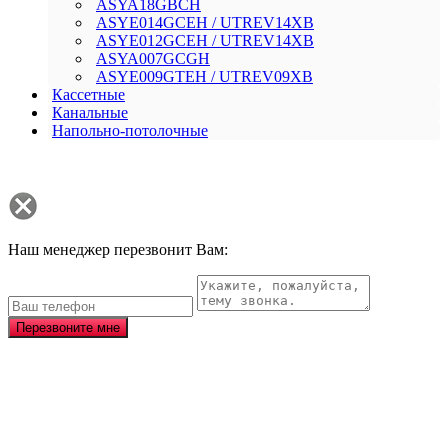
ASYA18GВCH
ASYE014GСEH / UTREV14XB
ASYE012GСEH / UTREV14XB
ASYA007GCGH
ASYE009GTEH / UTREV09XB
Кассетные
Канальные
Напольно-потолочные
Наш менеджер перезвонит Вам:
Перезвоните мне