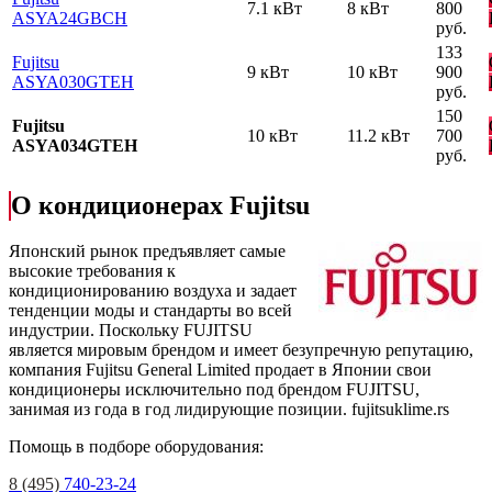
7.1 кВт
8 кВт
800
ASYA24GВCH
руб.
133
Fujitsu
9 кВт
10 кВт
900
ASYA030GТЕH
руб.
150
Fujitsu
10 кВт
11.2 кВт
700
ASYA034GТЕH
руб.
О кондиционерах Fujitsu
Японский рынок предъявляет самые
высокие требования к
кондиционированию воздуха и задает
тенденции моды и стандарты во всей
индустрии. Поскольку FUJITSU
является мировым брендом и имеет безупречную репутацию,
компания Fujitsu General Limited продает в Японии свои
кондиционеры исключительно под брендом FUJITSU,
занимая из года в год лидирующие позиции.
fujitsuklime.rs
Помощь в подборе оборудования:
8 (495)
740-23-24