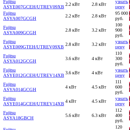
Fujitsu
узнать
2.2 кВт
2.8 кВт
ASYE007GCEH
/UTREV09XB
цену
Fujitsu
95 000
2.2 кВт
2.8 кВт
ASYA007GCGH
руб.
100
Fujitsu
2.8 кВт
3.2 кВт
900
ASYA009GCGH
руб.
Fujitsu
узнать
2.8 кВт
3.2 кВт
ASYE009GTEH
/UTREV09XB
цену
110
Fujitsu
3.6 кВт
4 кВт
300
ASYA012GCGH
руб.
Fujitsu
узнать
3.6 кВт
4 кВт
ASYE012GСEH
/UTREV14XB
цену
111
Fujitsu
4 кВт
4.5 кВт
600
ASYA014GCGH
руб.
Fujitsu
узнать
4 кВт
4.5 кВт
ASYE014GСEH
/UTREV14XB
цену
112
Fujitsu
5.6 кВт
6.3 кВт
400
ASYA18GВCH
руб.
120
Fujitsu