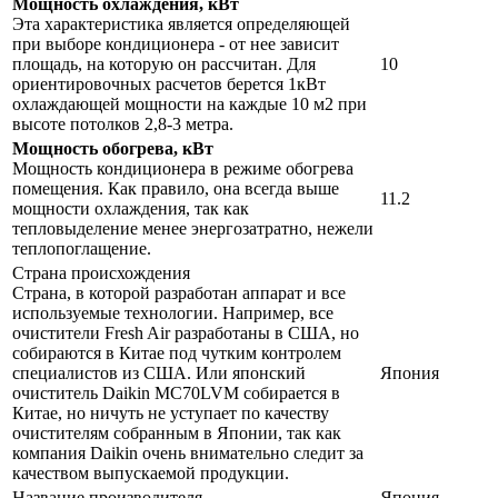
Мощность охлаждения, кВт
Эта характеристика является определяющей
при выборе кондиционера - от нее зависит
площадь, на которую он рассчитан. Для
10
ориентировочных расчетов берется 1кВт
охлаждающей мощности на каждые 10 м2 при
высоте потолков 2,8-3 метра.
Мощность обогрева, кВт
Мощность кондиционера в режиме обогрева
помещения. Как правило, она всегда выше
11.2
мощности охлаждения, так как
тепловыделение менее энергозатратно, нежели
теплопоглащение.
Страна происхождения
Страна, в которой разработан аппарат и все
используемые технологии. Например, все
очистители Fresh Air разработаны в США, но
собираются в Китае под чутким контролем
специалистов из США. Или японский
Япония
очиститель Daikin MC70LVM собирается в
Китае, но ничуть не уступает по качеству
очистителям собранным в Японии, так как
компания Daikin очень внимательно следит за
качеством выпускаемой продукции.
Название производителя
Япония