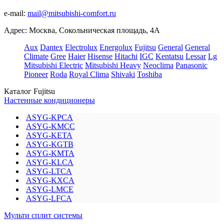
e-mail:
mail@mitsubishi-comfort.ru
Адрес: Москва, Сокольническая площадь, 4А
Aux
Dantex
Electrolux
Energolux
Fujitsu
General
General
Climate
Gree
Haier
Hisense
Hitachi
IGC
Kentatsu
Lessar
Lg
Mitsubishi Electric
Mitsubishi Heavy
Neoclima
Panasonic
Pioneer
Roda
Royal Clima
Shivaki
Toshiba
Каталог Fujitsu
Настенные кондиционеры
ASYG-KPCA
ASYG-KMCC
ASYG-KETA
ASYG-KGTB
ASYG-KMTA
ASYG-KLCA
ASYG-LTCA
ASYG-KXCA
ASYG-LMCE
ASYG-LFCA
Мульти сплит системы