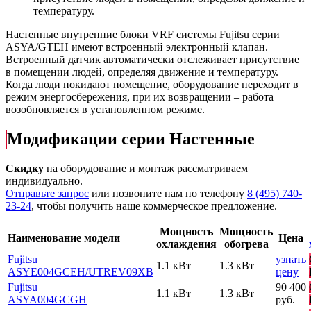
температуру.
Настенные внутренние блоки VRF системы Fujitsu серии
ASYA/GТЕH имеют встроенный электронный клапан.
Встроенный датчик автоматически отслеживает присутствие
в помещении людей, определяя движение и температуру.
Когда люди покидают помещение, оборудование переходит в
режим энергосбережения, при их возвращении – работа
возобновляется в установленном режиме.
Модификации серии Настенные
Скидку
на оборудование и монтаж рассматриваем
индивидуально.
Отправьте запрос
или позвоните нам по телефону
8 (495) 740-
23-24
, чтобы получить наше коммерческое предложение.
Мощность
Мощность
Наименование модели
Цена
охлаждения
обогрева
Fujitsu
узнать
1.1 кВт
1.3 кВт
ASYE004GCEH
/UTREV09XB
цену
Fujitsu
90 400
1.1 кВт
1.3 кВт
ASYA004GCGH
руб.